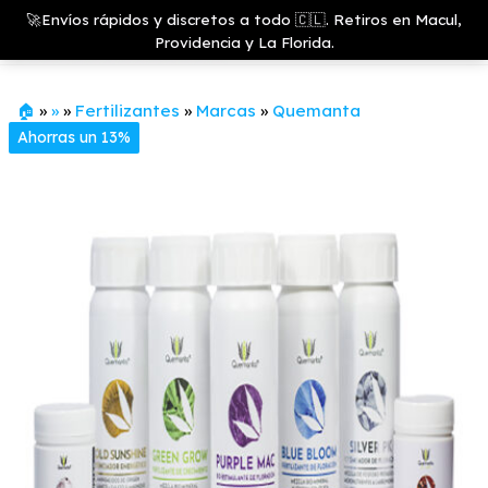
Saltar
Growshop
🚀Envíos rápidos y discretos a todo 🇨🇱. Retiros en Macul,
& LED
Menú
al
Providencia y La Florida.
Store
contenido
🏠
»
»
»
Fertilizantes
»
Marcas
»
Quemanta
Ahorras un 13%