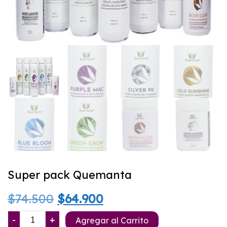
Super pack Quemanta
El
El
$
74.500
$
64.900
precio
precio
Super
-
+
Agregar al Carrito