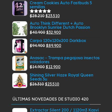
Cream Cookies Auto Fastbuds 5
semillas
El
El
$
28.210
$
23.510
Valorado
con
5.00
de
precio
precio
Auto Think Different + Auto
5
Brooklyn Sunrise Dutch Passion
original
actual
El
El
$
40.900
$
32.900
era:
es:
precio
precio
Carpa 120x120x200 Darkbox
$28.210.
$23.510.
original
actual
El
El
$
94.900
$
89.900
era:
es:
precio
precio
$40.900.
$32.900.
Anasac - Trampa pegajosa insectos
original
actual
voladores
era:
es:
El
El
$
14.900
$
12.900
$94.900.
$89.900.
precio
precio
Shining Silver Haze Royal Queen
Seeds 3u
original
actual
El
El
$
26.310
$
23.510
era:
es:
precio
precio
$14.900.
$12.900.
original
actual
ÚLTIMAS NOVEDADES DE STUDIO 420
era:
es:
$26.310.
$23.510.
Extractor Silent 200 / 1120m3 Kasvi