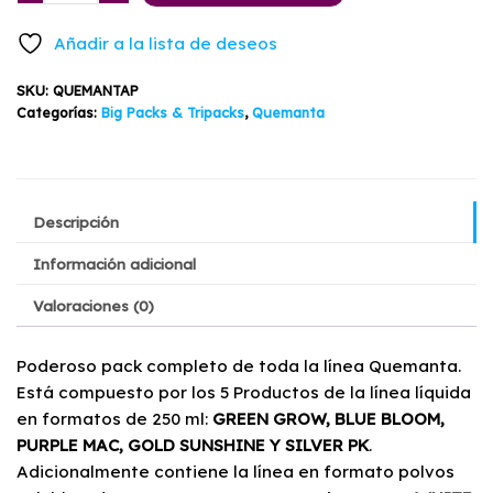
pack
original
actual
Quemanta
Añadir a la lista de deseos
cantidad
era:
es:
SKU:
QUEMANTAP
$74.500.
$64.900.
Categorías:
Big Packs & Tripacks
,
Quemanta
Descripción
Información adicional
Valoraciones (0)
Poderoso pack completo de toda la línea Quemanta.
Está compuesto por los 5 Productos de la línea líquida
en formatos de 250 ml:
GREEN GROW, BLUE BLOOM,
PURPLE MAC, GOLD SUNSHINE Y SILVER PK
.
Adicionalmente contiene la línea en formato polvos