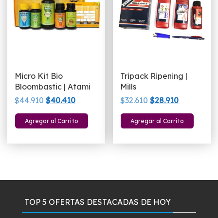
Micro Kit Bio
Tripack Ripening |
Bloombastic | Atami
Mills
El
El
El
El
$
44.910
$
40.410
$
32.610
$
28.910
precio
precio
precio
precio
Agregar al Carrito
Agregar al Carrito
original
actual
original
actual
era:
es:
era:
es:
$44.910.
$40.410.
$32.610.
$28.910.
TOP 5 OFERTAS DESTACADAS DE HOY