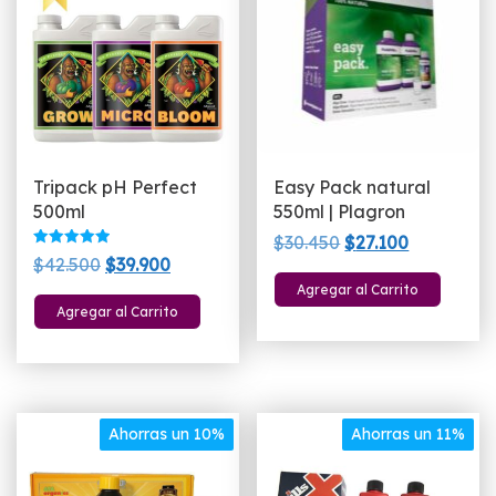
Tripack pH Perfect
Easy Pack natural
500ml
550ml | Plagron
El
El
$
30.450
$
27.100
Valorado
El
El
$
42.500
$
39.900
precio
precio
con
5.00
precio
precio
Agregar al Carrito
original
actual
de 5
Agregar al Carrito
original
actual
era:
es:
era:
es:
$30.450.
$27.100.
$42.500.
$39.900.
Ahorras un 10%
Ahorras un 11%