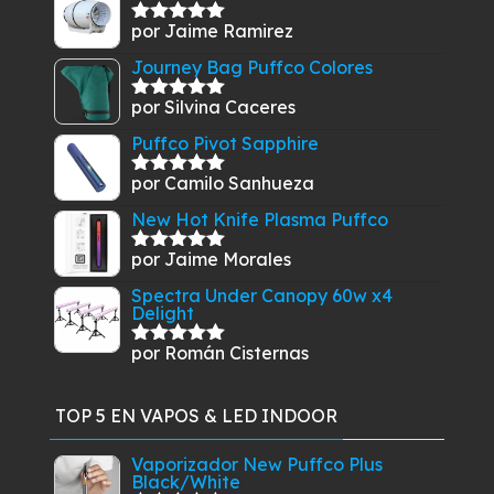
por Jaime Ramirez
Valorado
con
5
de 5
Journey Bag Puffco Colores
por Silvina Caceres
Valorado
con
5
de 5
Puffco Pivot Sapphire
por Camilo Sanhueza
Valorado
con
5
de 5
New Hot Knife Plasma Puffco
por Jaime Morales
Valorado
con
5
de 5
Spectra Under Canopy 60w x4
Delight
por Román Cisternas
Valorado
con
5
de 5
TOP 5 EN VAPOS & LED INDOOR
Vaporizador New Puffco Plus
Black/White