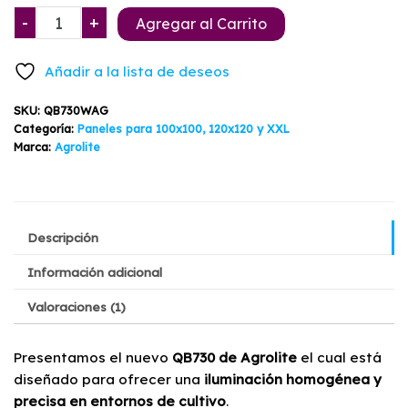
era:
es:
Quantum
-
+
Agregar al Carrito
$689.900.
$545.900.
Bar
730w
Añadir a la lista de deseos
2.9
Agrolite
SKU:
QB730WAG
cantidad
Categoría:
Paneles para 100x100, 120x120 y XXL
Marca:
Agrolite
Descripción
Información adicional
Valoraciones (1)
Presentamos el nuevo
QB730 de Agrolite
el cual está
diseñado para ofrecer una
iluminación homogénea y
precisa en entornos de cultivo
.