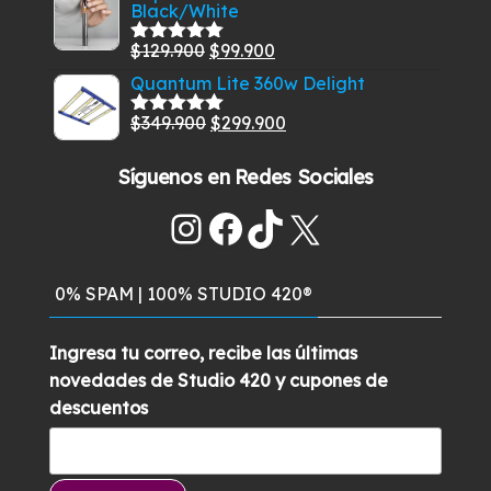
Black/White
original
actual
era:
es:
El
El
$
129.900
$
99.900
Valorado
$585.000.
$549.900.
con
5.00
de
precio
precio
Quantum Lite 360w Delight
5
original
actual
El
El
$
349.900
$
299.900
Valorado
era:
es:
con
5.00
de
precio
precio
$129.900.
$99.900.
5
Síguenos en Redes Sociales
original
actual
era:
es:
Instagram
Facebook
TikTok
X
$349.900.
$299.900.
0% SPAM | 100% STUDIO 420®
Ingresa tu correo, recibe las últimas
novedades de Studio 420 y cupones de
descuentos