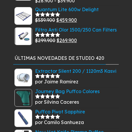
Rango
$
28.900
-
$
39.900
Valorado
$14.510.
$11.710.
con
5.00
de
de
Quantum Lite 600w Delight
5
precios:
El
El
$
539.900
$
459.900
Valorado
desde
con
5.00
de
precio
precio
Filtro Anti Olor 1500/250 Can Filters
$28.900
5
original
actual
hasta
El
El
$
299.900
$
269.900
era:
es:
Valorado
$39.900
con
5.00
de
precio
precio
$539.900.
$459.900.
5
original
actual
ÚLTIMAS NOVEDADES DE STUDIO 420
era:
es:
$299.900.
$269.900.
Extractor Silent 200 / 1120m3 Kasvi
por Jaime Ramirez
Valorado
con
5
de 5
Journey Bag Puffco Colores
por Silvina Caceres
Valorado
con
5
de 5
Puffco Pivot Sapphire
por Camilo Sanhueza
Valorado
con
5
de 5