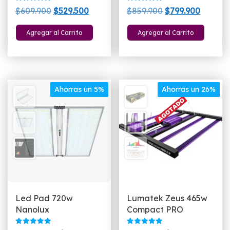
Valorado
Valorado
El
El
El
El
$
609.900
$
529.500
$
859.900
$
799.900
con
con
5.00
5.00
precio
precio
precio
precio
de 5
de 5
Agregar al Carrito
Agregar al Carrito
original
actual
original
actual
era:
es:
era:
es:
$609.900.
$529.500.
$859.900.
$799.90
Ahorras un 5%
Ahorras un 26%
Led Pad 720w
Lumatek Zeus 465w
Nanolux
Compact PRO