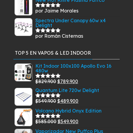
New Hot Knife Plasma Puffco
por Jaime Morales
Valorado
con
5
de 5
Spectra Under Canopy 60w x4
Delight
por Román Cisternas
Valorado
con
5
de 5
TOP 5 EN VAPOS & LED INDOOR
Kit Indoor 100x100 Apollo Evo 16
480w
El
El
$
829.900
$
789.900
Valorado
con
5.00
de
precio
precio
Quantum Lite 720w Delight
5
original
actual
El
El
$
549.900
$
489.900
Valorado
era:
es:
con
5.00
de
precio
precio
Volcano Hybrid Onyx Edition
$829.900.
$789.900.
5
original
actual
El
El
$
585.000
$
549.900
era:
es:
Valorado
con
5.00
de
precio
precio
$549.900.
$489.900.
Vaporizador New Puffco Plus
5