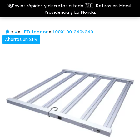
Saltar
Growshop
🚀Envíos rápidos y discretos a todo 🇨🇱. Retiros en Macul,
& LED
Menú
al
Providencia y La Florida.
Store
contenido
🏠
»
»
»
LED Indoor
»
100X100-240x240
Ahorras un 21%