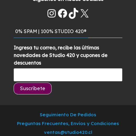
era:
es:
Instagram
Facebook
TikTok
X
$329.900.
$289.500.
0% SPAM | 100% STUDIO 420®
Ingresa tu correo, recibe las últimas
novedades de Studio 420 y cupones de
descuentos
Seguimiento De Pedidos
Preguntas Frecuentes, Envíos y Condiciones
ventas@studio420.cl