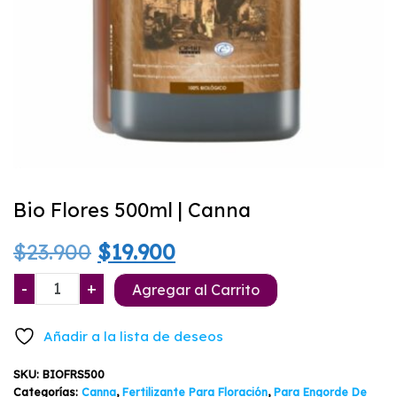
Bio Flores 500ml | Canna
El
El
$
23.900
$
19.900
precio
precio
Bio
-
+
Agregar al Carrito
Flores
original
actual
500ml
Añadir a la lista de deseos
|
era:
es:
Canna
SKU:
BIOFRS500
$23.900.
$19.900.
cantidad
Categorías:
Canna
,
Fertilizante Para Floración
,
Para Engorde De