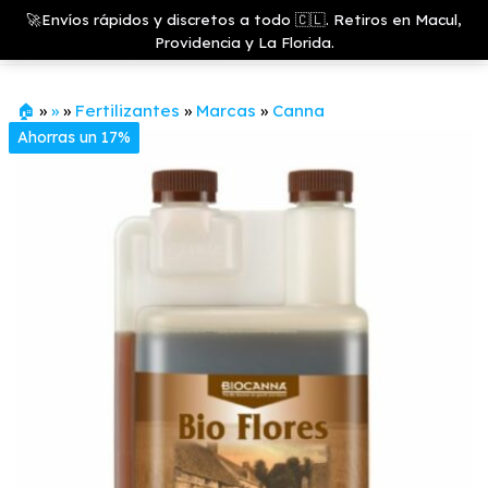
Saltar
Growshop
🚀Envíos rápidos y discretos a todo 🇨🇱. Retiros en Macul,
& LED
Menú
al
Providencia y La Florida.
Store
contenido
🏠
»
»
»
Fertilizantes
»
Marcas
»
Canna
Ahorras un 17%