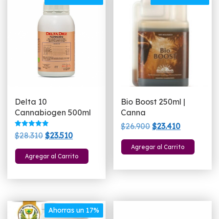
Delta 10
Bio Boost 250ml |
Cannabiogen 500ml
Canna
El
El
$
26.900
$
23.410
Valorado
El
El
$
28.310
$
23.510
precio
precio
con
5.00
precio
precio
Agregar al Carrito
original
actual
de 5
Agregar al Carrito
original
actual
era:
es:
era:
es:
$26.900.
$23.410.
$28.310.
$23.510.
Ahorras un 17%