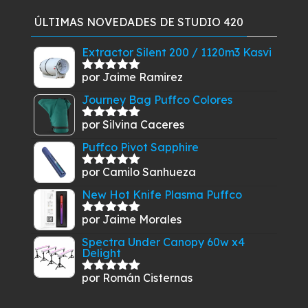
5
original
actual
ÚLTIMAS NOVEDADES DE STUDIO 420
era:
es:
$28.900.
$26.900.
Extractor Silent 200 / 1120m3 Kasvi
por Jaime Ramirez
Valorado
con
5
de 5
Journey Bag Puffco Colores
por Silvina Caceres
Valorado
con
5
de 5
Puffco Pivot Sapphire
por Camilo Sanhueza
Valorado
con
5
de 5
New Hot Knife Plasma Puffco
por Jaime Morales
Valorado
con
5
de 5
Spectra Under Canopy 60w x4
Delight
por Román Cisternas
Valorado
con
5
de 5