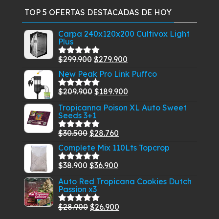
se
pue
TOP 5 OFERTAS DESTACADAS DE HOY
pueden
eleg
elegir
en
Carpa 240x120x200 Cultivox Light
Plus
en
la
la
pág
El
El
$
299.900
$
279.900
Valorado
página
de
con
5.00
de
precio
precio
New Peak Pro Link Puffco
5
de
pro
original
actual
producto
El
El
$
209.900
$
189.900
Valorado
era:
es:
con
5.00
de
precio
precio
Tropicanna Poison XL Auto Sweet
$299.900.
$279.900.
5
Seeds 3+1
original
actual
era:
es:
El
El
$
30.500
$
28.760
Valorado
$209.900.
$189.900.
con
5.00
de
precio
precio
Complete Mix 110Lts Topcrop
5
original
actual
El
El
$
38.900
$
36.900
Valorado
era:
es:
con
5.00
de
precio
precio
Auto Red Tropicana Cookies Dutch
$30.500.
$28.760.
5
Passion x3
original
actual
era:
es:
El
El
$
28.900
$
26.900
Valorado
$38.900.
$36.900.
con
5.00
de
precio
precio