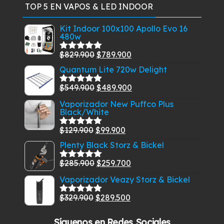
TOP 5 EN VAPOS & LED INDOOR
Kit Indoor 100x100 Apollo Evo 16
480w
El
El
$
829.900
$
789.900
Valorado
con
5.00
de
precio
precio
Quantum Lite 720w Delight
5
original
actual
El
El
$
549.900
$
489.900
Valorado
era:
es:
con
5.00
de
precio
precio
Vaporizador New Puffco Plus
$829.900.
$789.900.
5
Black/White
original
actual
era:
es:
El
El
$
129.900
$
99.900
Valorado
$549.900.
$489.900.
con
5.00
de
precio
precio
Plenty Black Storz & Bickel
5
original
actual
El
El
$
285.900
$
259.700
Valorado
era:
es:
con
5.00
de
precio
precio
Vaporizador Veazy Storz & Bickel
$129.900.
$99.900.
5
original
actual
El
El
$
329.900
$
289.500
era:
es:
Valorado
con
5.00
de
precio
precio
$285.900.
$259.700.
5
Síguenos en Redes Sociales
original
actual