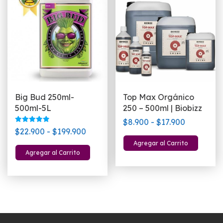
Big Bud 250ml-
Top Max Orgánico
500ml-5L
250 – 500ml | Biobizz
Rango
$
8.900
-
$
17.900
Valorado
Rango
$
22.900
-
$
199.900
de
con
Este
5.00
de
Agregar al Carrito
precios:
Este
de 5
pro
Agregar al Carrito
precios:
desde
producto
tien
desde
$8.900
tiene
múlt
$22.900
múltiples
hasta
vari
hasta
variantes.
$17.900
Las
$199.900
Las
opc
opciones
se