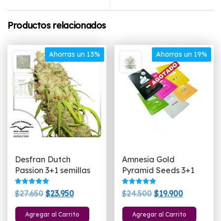
Productos relacionados
Ahorras un 13%
Ahorras un 19%
Desfran Dutch
Amnesia Gold
Passion 3+1 semillas
Pyramid Seeds 3+1
Valorado
Valorado
El
El
El
El
$
27.650
$
23.950
$
24.500
$
19.900
con
con
5.00
5.00
precio
precio
precio
precio
de 5
de 5
Agregar al Carrito
Agregar al Carrito
original
actual
original
actual