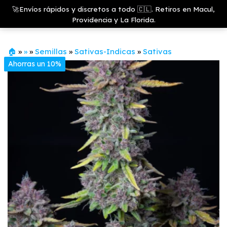
Saltar
Growshop
🚀Envíos rápidos y discretos a todo 🇨🇱. Retiros en Macul,
& LED
Menú
al
Providencia y La Florida.
Store
contenido
🏠
»
»
»
Semillas
»
Sativas-Indicas
»
Sativas
Ahorras un 10%