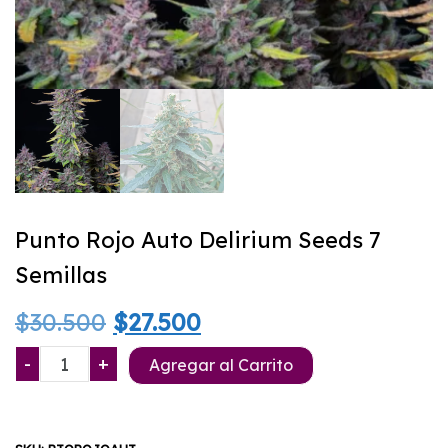
Punto Rojo Auto Delirium Seeds 7
Semillas
El
El
$
30.500
$
27.500
precio
precio
Punto
-
+
Agregar al Carrito
Rojo
original
actual
Auto
Delirium
era:
es: