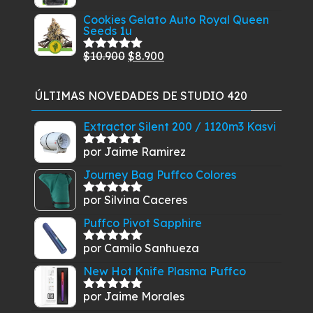
precio
precio
$199.900
$28.900
Cookies Gelato Auto Royal Queen
original
actual
Seeds 1u
hasta
era:
es:
$49.900
$13.900.
$9.900.
El
El
$
10.900
$
8.900
Valorado
con
5.00
de
precio
precio
5
original
actual
ÚLTIMAS NOVEDADES DE STUDIO 420
era:
es:
$10.900.
$8.900.
Extractor Silent 200 / 1120m3 Kasvi
por Jaime Ramirez
Valorado
con
5
de 5
Journey Bag Puffco Colores
por Silvina Caceres
Valorado
con
5
de 5
Puffco Pivot Sapphire
por Camilo Sanhueza
Valorado
con
5
de 5
New Hot Knife Plasma Puffco
por Jaime Morales
Valorado
con
5
de 5