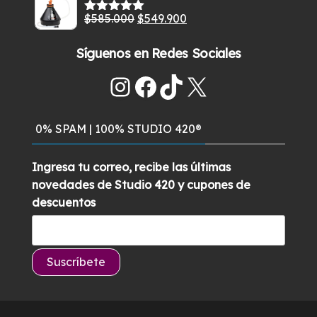
original
actual
El
El
$
585.000
$
549.900
era:
es:
Valorado
con
5.00
de
precio
precio
$269.900.
$219.900.
5
Síguenos en Redes Sociales
original
actual
era:
es:
Instagram
Facebook
TikTok
X
$585.000.
$549.900.
0% SPAM | 100% STUDIO 420®
Ingresa tu correo, recibe las últimas
novedades de Studio 420 y cupones de
descuentos