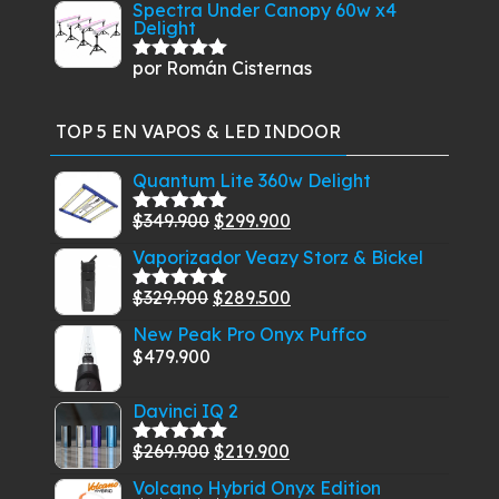
Spectra Under Canopy 60w x4
Delight
por Román Cisternas
Valorado
con
5
de 5
TOP 5 EN VAPOS & LED INDOOR
Quantum Lite 360w Delight
El
El
$
349.900
$
299.900
Valorado
con
5.00
de
precio
precio
Vaporizador Veazy Storz & Bickel
5
original
actual
El
El
$
329.900
$
289.500
era:
es:
Valorado
con
5.00
de
precio
precio
$349.900.
$299.900.
New Peak Pro Onyx Puffco
5
original
actual
$
479.900
era:
es:
$329.900.
$289.500.
Davinci IQ 2
El
El
$
269.900
$
219.900
Valorado
con
5.00
de
precio
precio
Volcano Hybrid Onyx Edition
5