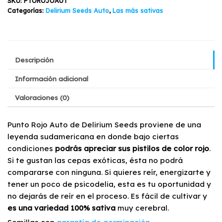
SKU:
PTOROJOAUT
Seeds
$30.500.
$27.500.
Categorías:
Delirium Seeds Auto
,
Las más sativas
7
Semillas
cantidad
Descripción
Información adicional
Valoraciones (0)
Punto Rojo Auto de Delirium Seeds proviene de una
leyenda sudamericana en donde bajo ciertas
condiciones
podrás apreciar sus pistilos de color rojo
.
Si te gustan las cepas exóticas, ésta no podrá
compararse con ninguna. Si quieres reír, energizarte y
tener un poco de psicodelia, esta es tu oportunidad y
no dejarás de reír en el proceso. Es fácil de cultivar y
es una variedad 100% sativa
muy cerebral.