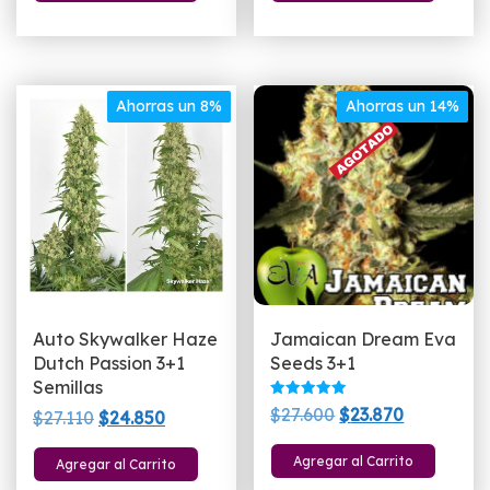
era:
es:
era:
es:
$27.650.
$23.950.
$24.500.
$19.900.
Ahorras un 8%
Ahorras un 14%
Auto Skywalker Haze
Jamaican Dream Eva
Dutch Passion 3+1
Seeds 3+1
Semillas
Valorado
El
El
$
27.600
$
23.870
El
El
$
27.110
$
24.850
con
5.00
precio
precio
precio
precio
de 5
Agregar al Carrito
Agregar al Carrito
original
actual
original
actual