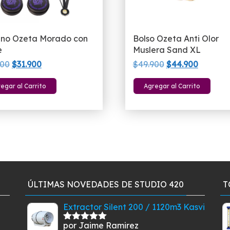
no Ozeta Morado con
Bolso Ozeta Anti Olor
e
Muslera Sand XL
El
El
El
El
900
$
31.900
$
49.900
$
44.900
precio
precio
precio
precio
egar al Carrito
Agregar al Carrito
original
actual
original
actual
era:
es:
era:
es:
$38.900.
$31.900.
$49.900.
$44.900
ÚLTIMAS NOVEDADES DE STUDIO 420
T
Extractor Silent 200 / 1120m3 Kasvi
por Jaime Ramirez
Valorado