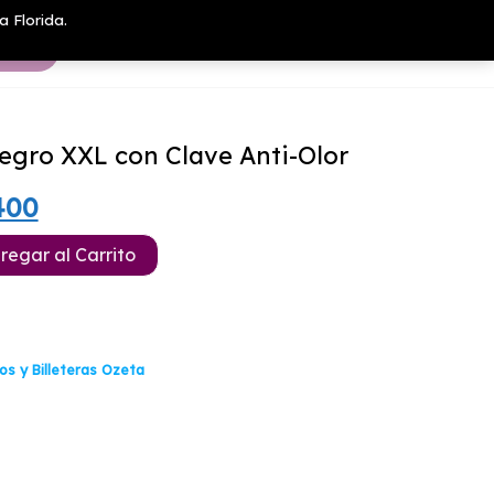
a Florida.
egro XXL con Clave Anti-Olor
El
400
io
precio
regar al Carrito
nal
actual
es:
400.
$49.400.
os y Billeteras Ozeta