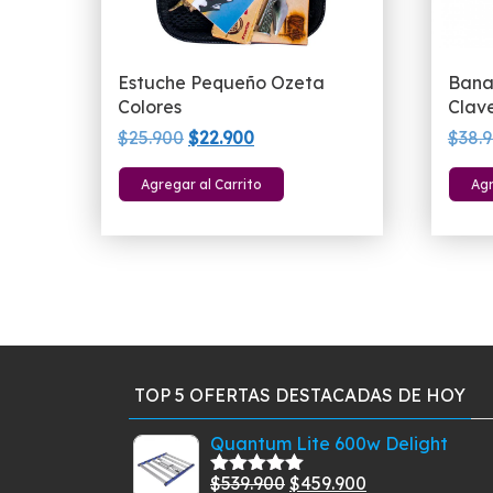
Estuche Pequeño Ozeta
Bana
Colores
Clav
El
El
$
25.900
$
22.900
$
38.
precio
precio
Este
Agregar al Carrito
Agr
original
actual
producto
era:
es:
tiene
$25.900.
$22.900.
múltiples
variantes.
Las
opciones
se
pueden
TOP 5 OFERTAS DESTACADAS DE HOY
elegir
en
Quantum Lite 600w Delight
la
El
El
$
539.900
$
459.900
Valorado
página