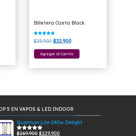
Billetera Ozeta Black
Valorado
El
El
$
25.900
$
22.900
con
5.00
precio
precio
de 5
Agregar al Carrito
original
actual
era:
es:
.
$25.900.
$22.900.
OP 5 EN VAPOS & LED INDOOR
Quantum Lite 240w Delight
El
El
$
269.900
$
229.900
Valorado