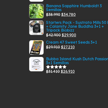
con
5.00
de
precio
precio
de
Banana Sapphire Humboldt 3
5
Semillas
original
actual
producto
El
El
$
38.990
$
34.780
era:
es:
precio
precio
$539.900.
$459.900.
Starters Pack - Sustrato Mills 50 
+ Calamity Jane Buddha 3+1 +
original
actual
Tripack Biobizz
era:
es:
El
El
$
42.900
$
29.900
$38.990.
$34.780.
precio
precio
Cream 47 Sweet Seeds 3+1
El
original
El
actual
$
29.910
$
27.210
precio
era:
precio
es:
Bubba Island Kush Dutch Passio
original
$42.900.
actual
$29.900.
3+1 Semillas
era:
es:
$29.910.
$27.210.
El
El
$
31.410
$
26.910
Valorado
con
5.00
de
precio
precio
5
original
actual
era:
es:
$31.410.
$26.910.