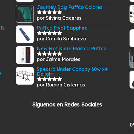
con
5
de 5
Journey Bag Puffco Colores
por Silvina Caceres
Valorado
con
5
de 5
lts
Puffco Pivot Sapphire
por Camilo Sanhueza
Valorado
con
5
de 5
New Hot Knife Plasma Puffco
por Jaime Morales
Valorado
con
5
de 5
Spectra Under Canopy 60w x4
n
Delight
por Román Cisternas
Valorado
con
5
de 5
Síguenos en Redes Sociales
0