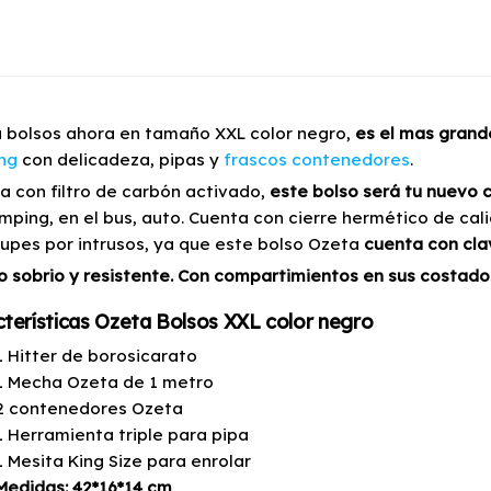
 bolsos ahora en tamaño XXL color negro,
es el mas grande
ng
con delicadeza, pipas y
frascos contenedores
.
a con filtro de carbón activado,
este bolso será tu nuevo
mping, en el bus, auto. Cuenta con cierre hermético de cali
upes por intrusos, ya que este bolso Ozeta
cuenta con cla
o sobrio y resistente. Con compartimientos en sus costad
terísticas Ozeta Bolsos XXL color negro
1 Hitter de borosicarato
1 Mecha Ozeta de 1 metro
2 contenedores Ozeta
1 Herramienta triple para pipa
1 Mesita King Size para enrolar
Medidas: 42*16*14 cm