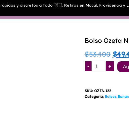
rápidos y discretos a todo 🇨🇱. Retiros en Macul, Providencia y L
Menú
Bolso Ozeta N
El
$
53.400
$
49.
prec
Bolso
-
+
Ag
Ozeta
origi
Negro
XXL
era:
SKU:
OZTA-122
con
$53.
Categoría:
Bolsos Banan
Clave
Anti-
Olor
cantidad