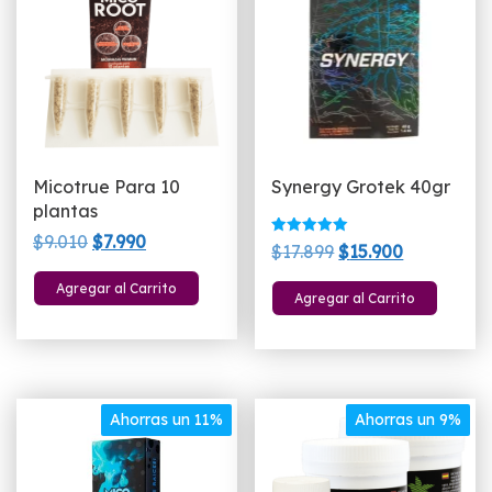
Micotrue Para 10
Synergy Grotek 40gr
plantas
El
El
$
9.010
$
7.990
Valorado
El
El
$
17.899
$
15.900
con
precio
precio
5.00
precio
precio
de 5
Agregar al Carrito
original
actual
Agregar al Carrito
original
actual
era:
es:
era:
es:
$9.010.
$7.990.
$17.899.
$15.900.
Ahorras un 11%
Ahorras un 9%