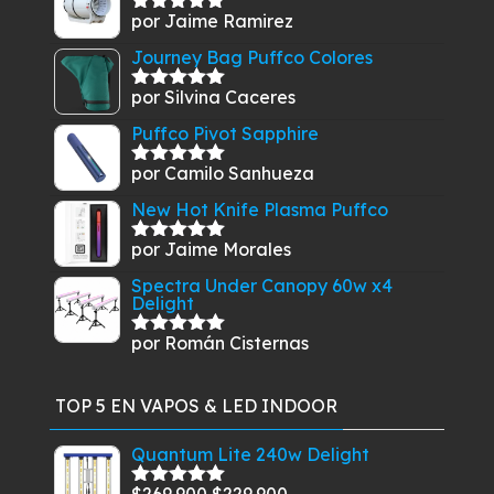
por Jaime Ramirez
Valorado
con
5
de 5
Journey Bag Puffco Colores
por Silvina Caceres
Valorado
con
5
de 5
Puffco Pivot Sapphire
por Camilo Sanhueza
Valorado
con
5
de 5
New Hot Knife Plasma Puffco
por Jaime Morales
Valorado
con
5
de 5
Spectra Under Canopy 60w x4
Delight
por Román Cisternas
Valorado
con
5
de 5
TOP 5 EN VAPOS & LED INDOOR
Quantum Lite 240w Delight
El
El
$
269.900
$
229.900