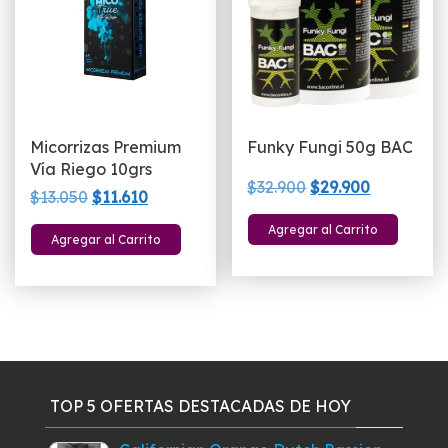
Micorrizas Premium
Funky Fungi 50g BAC
Vía Riego 10grs
El
El
$
32.900
$
29.900
El
El
$
13.050
$
11.610
precio
precio
precio
precio
Agregar al Carrito
original
actual
Agregar al Carrito
original
actual
era:
es:
era:
es:
$32.900.
$29.900.
$13.050.
$11.610.
TOP 5 OFERTAS DESTACADAS DE HOY