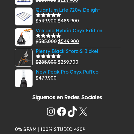
Valorado
con
5.00
de
precio
precio
Quantum Lite 720w Delight
5
original
actual
El
El
$
549.900
$
489.900
era:
es:
Valorado
con
5.00
de
precio
precio
$269.900.
$229.900.
Volcano Hybrid Onyx Edition
5
original
actual
El
El
$
585.000
$
549.900
era:
es:
Valorado
con
5.00
de
precio
precio
$549.900.
$489.900.
Plenty Black Storz & Bickel
5
original
actual
El
El
$
285.900
$
259.700
era:
es:
Valorado
con
5.00
de
precio
precio
$585.000.
$549.900.
New Peak Pro Onyx Puffco
5
original
actual
$
479.900
era:
es:
$285.900.
$259.700.
Síguenos en Redes Sociales
Instagram
Facebook
TikTok
X
0% SPAM | 100% STUDIO 420®