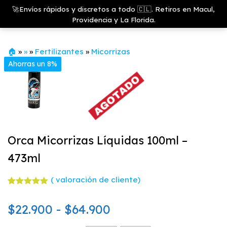
Saltar
Growshop
🚀Envíos rápidos y discretos a todo 🇨🇱. Retiros en Macul,
& LED
Menú
al
Providencia y La Florida.
Store
contenido
🏠
»
»
»
Fertilizantes
»
Micorrizas
Ahorras un 8%
Orca Micorrizas Líquidas 100ml –
473ml
(
valoración de cliente)
Valorado
1
con
5.00
Rango
$
22.900
-
$
64.900
de 5 en
base a
valoración