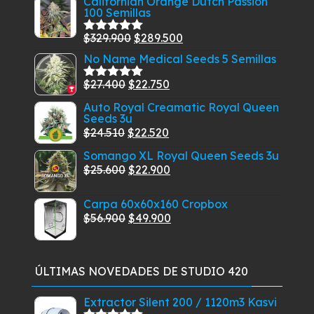
Californian Orange Dutch Passion
100 Semillas
El
El
$
329.900
$
289.500
Valorado
con
5.00
de
precio
precio
No Name Medical Seeds 5 Semillas
5
original
actual
El
El
$
27.400
$
22.750
Valorado
era:
es:
con
5.00
de
precio
precio
Auto Royal Creamatic Royal Queen
$329.900.
$289.500.
5
Seeds 3u
original
actual
El
El
$
24.510
$
22.520
era:
es:
precio
precio
$27.400.
$22.750.
Somango XL Royal Queen Seeds 3u
original
actual
El
El
$
25.600
$
22.900
era:
es:
precio
precio
$24.510.
$22.520.
Carpa 60x60x160 Cropbox
original
actual
El
El
$
56.900
$
49.900
era:
es:
precio
precio
$25.600.
$22.900.
original
actual
era:
es:
ÚLTIMAS NOVEDADES DE STUDIO 420
$56.900.
$49.900.
Extractor Silent 200 / 1120m3 Kasvi