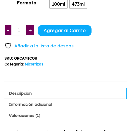
de
de un
Formato
100ml
473ml
cliente
precios:
desde
Orca
-
+
Agregar al Carrito
$22.900
Micorrizas
Líquidas
hasta
Añadir a la lista de deseos
100ml
$64.900
-
SKU:
ORCAMICOR
473ml
Categoría:
Micorrizas
cantidad
Descripción
Información adicional
Valoraciones (1)