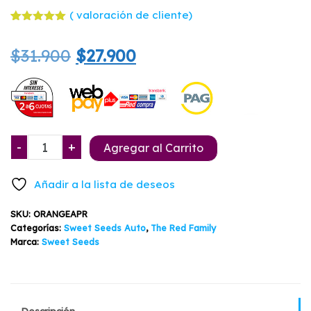
(
valoración de cliente)
Valorado
1
con
5.00
El
El
$
31.900
$
27.900
de 5 en
base a
valoración
precio
precio
de un
cliente
original
actual
era:
es:
Orange
-
+
Agregar al Carrito
$31.900.
$27.900.
Apricot
Glue
Añadir a la lista de deseos
XL
Auto
SKU:
ORANGEAPR
Sweet
Categorías:
Sweet Seeds Auto
,
The Red Family
Seeds
Marca:
Sweet Seeds
3+1
cantidad
Descripción