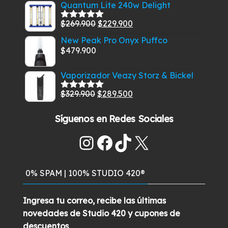
precio
precio
$269.900.
$219.900.
Quantum Lite 240w Delight
5
original
actual
El
El
$
269.900
$
229.900
era:
es:
Valorado
con
5.00
de
precio
precio
$585.000.
$549.900.
New Peak Pro Onyx Puffco
5
original
actual
$
479.900
era:
es:
$269.900.
$229.900.
Vaporizador Veazy Storz & Bickel
El
El
$
329.900
$
289.500
Valorado
con
5.00
de
precio
precio
5
Síguenos en Redes Sociales
original
actual
era:
es:
Instagram
Facebook
TikTok
X
$329.900.
$289.500.
0% SPAM | 100% STUDIO 420®
Ingresa tu correo, recibe las últimas
novedades de Studio 420 y cupones de
descuentos