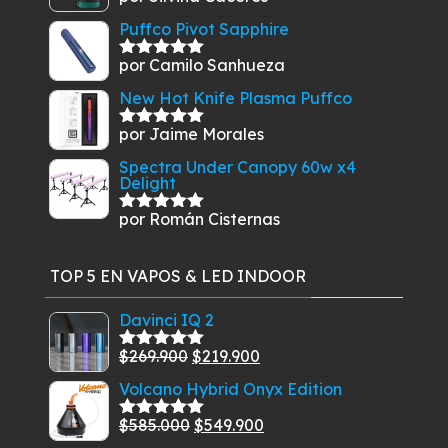
con
5
de 5
Puffco Pivot Sapphire
por Camilo Sanhueza
Valorado
con
5
de 5
New Hot Knife Plasma Puffco
por Jaime Morales
Valorado
con
5
de 5
Spectra Under Canopy 60w x4
Delight
por Román Cisternas
Valorado
con
5
de 5
TOP 5 EN VAPOS & LED INDOOR
Davinci IQ 2
El
El
$
269.900
$
219.900
Valorado
con
5.00
de
precio
precio
Volcano Hybrid Onyx Edition
5
original
actual
El
El
$
585.000
$
549.900
era:
es:
Valorado
con
5.00
de