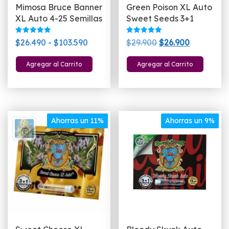
Mimosa Bruce Banner
Green Poison XL Auto
XL Auto 4-25 Semillas
Sweet Seeds 3+1
Valorado
Valorado
Rango
El
El
$
26.490
-
$
103.590
$
29.900
$
26.900
con
con
5.00
5.00
de
precio
precio
Este
de 5
de 5
Agregar al Carrito
Agregar al Carrito
precios:
original
actual
producto
desde
era:
es:
tiene
$26.490
$29.900.
$26.900.
múltiples
hasta
variantes.
$103.590
Las
Ahorras un 11%
Ahorras un 9%
opciones
se
pueden
elegir
en
la
página
de