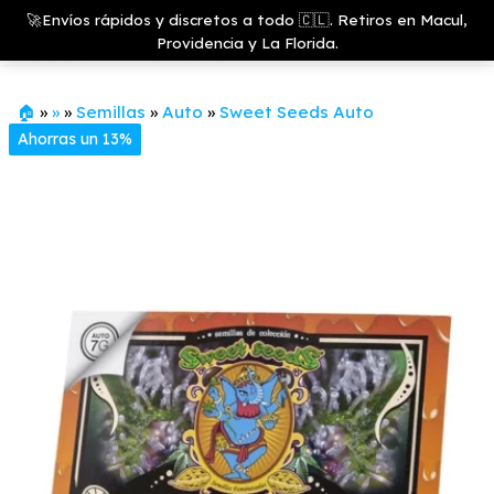
Saltar
Growshop
🚀Envíos rápidos y discretos a todo 🇨🇱. Retiros en Macul,
& LED
Menú
al
Providencia y La Florida.
Store
contenido
🏠
»
»
»
Semillas
»
Auto
»
Sweet Seeds Auto
Ahorras un 13%