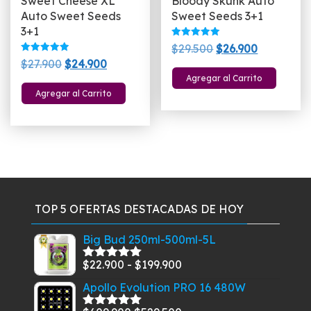
Sweet Cheese XL
Bloody Skunk Auto
producto
Auto Sweet Seeds
Sweet Seeds 3+1
3+1
Valorado
El
El
$
29.500
$
26.900
con
Valorado
El
El
5.00
$
27.900
$
24.900
precio
precio
con
de 5
5.00
Agregar al Carrito
precio
precio
original
actual
de 5
Agregar al Carrito
original
actual
era:
es:
era:
es:
$29.500.
$26.900.
$27.900.
$24.900.
TOP 5 OFERTAS DESTACADAS DE HOY
Big Bud 250ml-500ml-5L
Rango
$
22.900
-
$
199.900
Valorado
con
5.00
de
de
Apollo Evolution PRO 16 480W
5
precios: