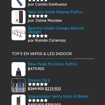
por Camilo Sanhueza
Valorado
con
5
de 5
New Hot Knife Plasma Puffco
por Jaime Morales
Valorado
con
5
de 5
Spectra Under Canopy 60w x4
Delight
por Román Cisternas
Valorado
con
5
de 5
TOP 5 EN VAPOS & LED INDOOR
New Peak Pro Onyx Puffco
$
479.900
Davinci IQ 2
El
El
$
269.900
$
219.900
Valorado
con
5.00
de
precio
precio
Vaporizador Venty Storz & Bickel
5
original
actual
El
El
$
459.900
$
399.900