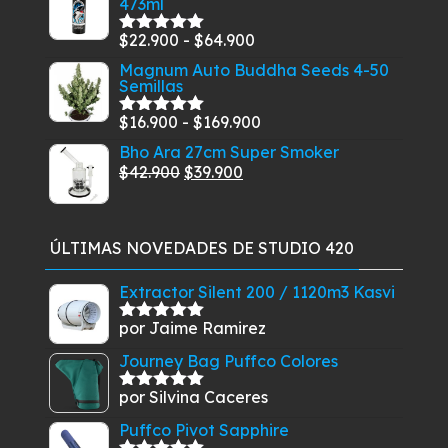
473ml
original
actual
era:
es:
Rango
$
22.900
-
$
64.900
Valorado
$18.900.
$14.900.
con
5.00
de
de
Magnum Auto Buddha Seeds 4-50
5
Semillas
precios:
desde
Rango
$
16.900
-
$
169.900
Valorado
$22.900
con
5.00
de
de
Bho Ara 27cm Super Smoker
5
hasta
El
El
precios:
$
42.900
$
39.900
$64.900
precio
precio
desde
original
actual
$16.900
era:
es:
hasta
ÚLTIMAS NOVEDADES DE STUDIO 420
$42.900.
$39.900.
$169.900
Extractor Silent 200 / 1120m3 Kasvi
por Jaime Ramirez
Valorado
con
5
de 5
Journey Bag Puffco Colores
por Silvina Caceres
Valorado
con
5
de 5
Puffco Pivot Sapphire