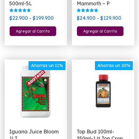
500ml-5L
Mammoth – P
Valorado
Valorado
Rango
Rango
$
22.900
-
$
199.900
$
24.900
-
$
129.900
con
con
5.00
5.00
de
de
Este
Este
de 5
de 5
Agregar al Carrito
Agregar al Carrito
precios:
precios
producto
pro
desde
desde
tiene
tien
$22.900
$24.90
múltiples
múlt
hasta
hasta
variantes.
vari
$199.900
$129.9
Las
Las
Ahorras un 11%
Ahorras un 20%
opciones
opc
se
se
pueden
pue
elegir
eleg
en
en
la
la
página
pág
de
de
Iguana Juice Bloom
Top Bud 100ml-
producto
pro
1LT
250ml-1 lt Top Crop