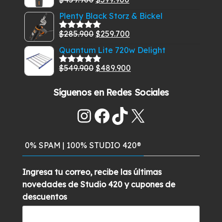
era:
es:
Valorado
con
5.00
de
precio
precio
$269.900.
$219.900.
Plenty Black Storz & Bickel
5
original
actual
El
El
$
285.900
$
259.700
era:
es:
Valorado
con
5.00
de
precio
precio
$459.900.
$399.900.
Quantum Lite 720w Delight
5
original
actual
El
El
$
549.900
$
489.900
era:
es:
Valorado
con
5.00
de
precio
precio
$285.900.
$259.700.
5
Síguenos en Redes Sociales
original
actual
era:
es:
Instagram
Facebook
TikTok
X
$549.900.
$489.900.
0% SPAM | 100% STUDIO 420®
Ingresa tu correo, recibe las últimas
novedades de Studio 420 y cupones de
descuentos