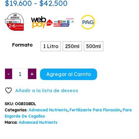
Rango
$
19.600
-
$
42.500
de 5 en
base a
valoración
de
de un
cliente
precios:
desde
Formato
1 Litro
250ml
500ml
$19.600
hasta
OG
$42.500
-
+
Agregar al Carrito
Organics
Big
Añadir a la lista de deseos
Bud
cantidad
SKU:
OGBIGBDL
Categorías:
Advanced Nutrients
,
Fertilizante Para Floración
,
Para
Engorde De Cogollos
Marca:
Advanced Nutrients