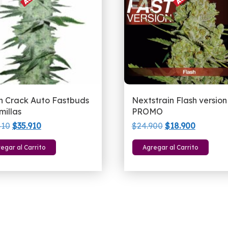
n Crack Auto Fastbuds
Nextstrain Flash version
millas
PROMO
El
El
El
El
410
$
35.910
$
24.900
$
18.900
precio
precio
precio
precio
egar al Carrito
Agregar al Carrito
original
actual
original
actual
era:
es:
era:
es:
$40.410.
$35.910.
$24.900.
$18.900.