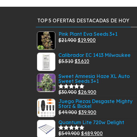
TOP 5 OFERTAS DESTACADAS DE HOY
Pink Plant Eva Seeds 3+1
El
El
$
21.900
$
19.900
precio
precio
Calibrador EC 1413 Milwaukee
original
actual
El
El
$
5.510
$
3.610
era:
es:
precio
precio
$21.900.
$19.900.
Sweet Amnesia Haze XL Auto
original
actual
Sweet Seeds 3+1
era:
es:
$5.510.
$3.610.
El
El
$
30.900
$
26.900
Valorado
con
5.00
de
precio
precio
Juego Piezas Desgaste Mighty
5
Storz & Bickel
original
actual
El
El
$
49.900
$
39.900
era:
es:
precio
precio
Quantum Lite 720w Delight
$30.900.
$26.900.
original
actual
El
El
$
549.900
$
489.900
era:
es:
Valorado