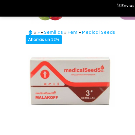
Saltar
Growshop
🚀Envíos 
& LED
al
Store
contenido
🏠
»
»
»
Semillas
»
Fem
»
Medical Seeds
Ahorras un 12%