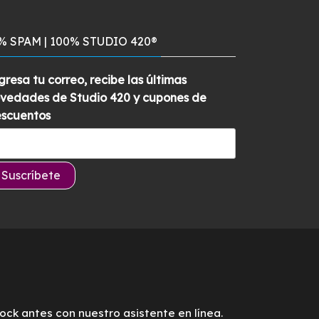
$349.900.
$299.900.
con
5.00
de
precio
precio
5
original
actual
% SPAM | 100% STUDIO 420®
era:
es:
$829.900.
$789.900.
gresa tu correo, recibe las últimas
vedades de Studio 420 y cupones de
scuentos
tock antes con nuestro asistente en línea.