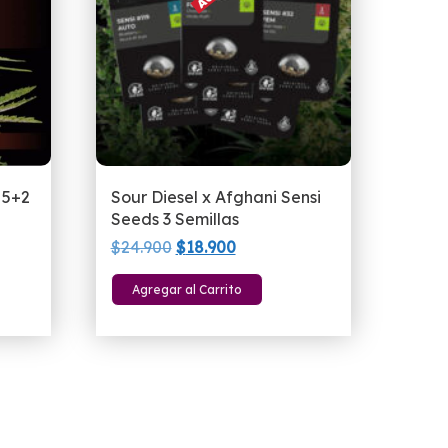
 5+2
Sour Diesel x Afghani Sensi
Seeds 3 Semillas
El
El
$
24.900
$
18.900
precio
precio
Agregar al Carrito
original
actual
era:
es:
$24.900.
$18.900.