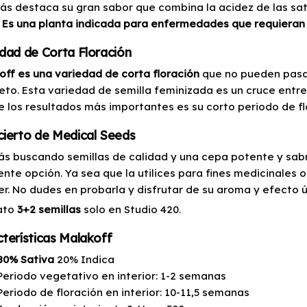
s destaca su gran sabor que combina la acidez de las sati
.
Es una planta indicada para enfermedades que requieran 
dad de Corta Floración
off es una variedad de corta floración
que no pueden pasar
eto. Esta variedad de semilla feminizada es un cruce entr
e los resultados más importantes es su corto periodo de fl
ierto de Medical Seeds
tás buscando semillas de calidad y una cepa potente y sabr
ente opción. Ya sea que la utilices para fines medicinales
er. No dudes en probarla y disfrutar de su aroma y efecto ú
ato
3+2 semillas
solo en Studio 420.
terísticas Malakoff
80% Sativa
20% Indica
Periodo vegetativo en interior: 1-2 semanas
Periodo de floración en interior: 10-11,5 semanas