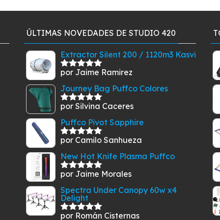
ÚLTIMAS NOVEDADES DE STUDIO 420
T
Extractor Silent 200 / 1120m3 Kasvi
por Jaime Ramirez
Valorado
con
5
de 5
Journey Bag Puffco Colores
por Silvina Caceres
Valorado
con
5
de 5
Puffco Pivot Sapphire
por Camilo Sanhueza
Valorado
con
5
de 5
New Hot Knife Plasma Puffco
por Jaime Morales
Valorado
con
5
de 5
Spectra Under Canopy 60w x4
Delight
por Román Cisternas
Valorado