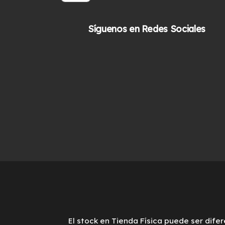
con
5.00
de
precio
precio
$49.900.
$39.900.
5
original
actual
Síguenos en Redes Sociales
era:
es:
$549.900.
$489.900.
El stock en Tienda Física puede ser difer