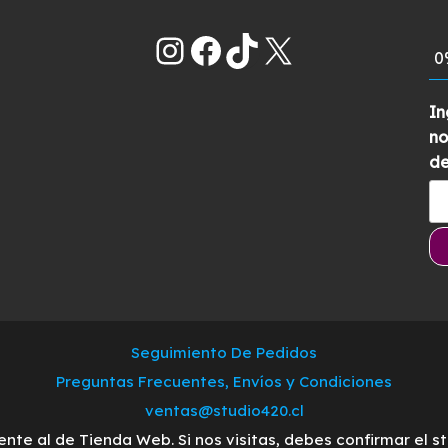
con
5
de 5
Instagram
Facebook
TikTok
X
0
In
no
de
Seguimiento De Pedidos
Preguntas Frecuentes, Envíos y Condiciones
ventas@studio420.cl
ente al de Tienda Web. Si nos visitas, debes confirmar el s