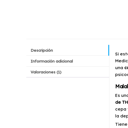
Descripción
Si es
Medic
Información adicional
una
cu
Valoraciones (1)
psico
Malak
Es un
de T
cepa 
la dep
Tiene