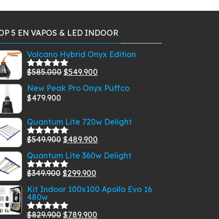
OP 5 EN VAPOS & LED INDOOR
Volcano Hybrid Onyx Edition
El
El
$
585.000
$
549.900
Valorado
con
5.00
de
precio
precio
New Peak Pro Onyx Puffco
5
original
actual
$
479.900
era:
es:
$585.000.
$549.900.
Quantum Lite 720w Delight
El
El
$
549.900
$
489.900
Valorado
con
5.00
de
precio
precio
Quantum Lite 360w Delight
5
original
actual
El
El
$
349.900
$
299.900
era:
es:
Valorado
con
5.00
de
precio
precio
$549.900.
$489.900.
Kit Indoor 100x100 Apollo Evo 16
5
480w
original
actual
era:
es:
El
El
$
829.900
$
789.900
Valorado