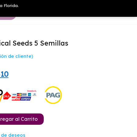
a Florida.
cal Seeds 5 Semillas
ón de cliente)
El
510
o
precio
nal
actual
es:
50.
$24.510.
regar al Carrito
a de deseos