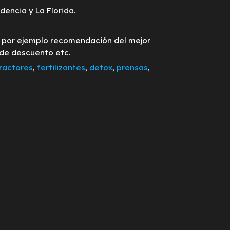
encia y La Florida.
o por ejemplo recomendación del mejor
 de descuento etc.
ractores
,
fertilizantes
,
detox
,
prensas
,