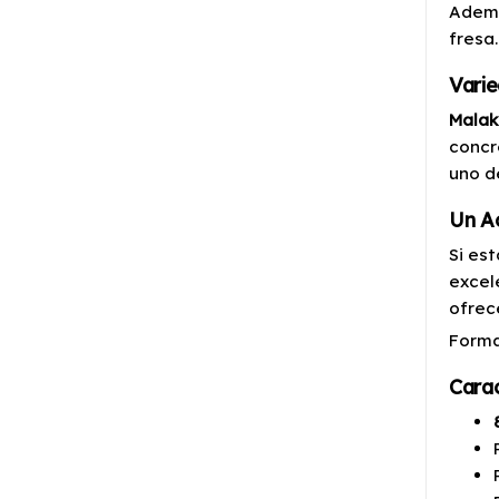
Ademá
fresa
Varie
Malak
concr
uno d
Un Ac
Si es
excel
ofrec
Form
Carac