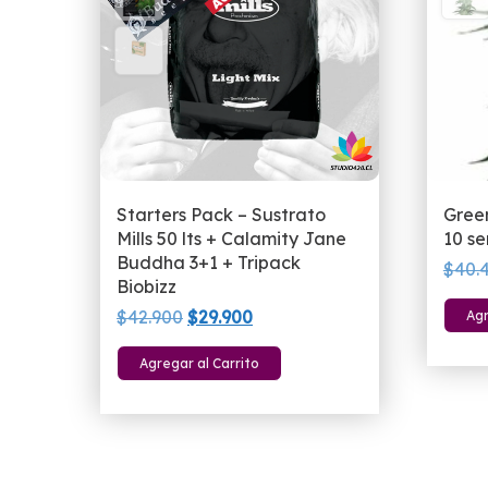
Starters Pack – Sustrato
Gree
Mills 50 lts + Calamity Jane
10 se
Buddha 3+1 + Tripack
$
40.
Biobizz
El
El
$
42.900
$
29.900
Agr
precio
precio
Agregar al Carrito
original
actual
era:
es:
$42.900.
$29.900.