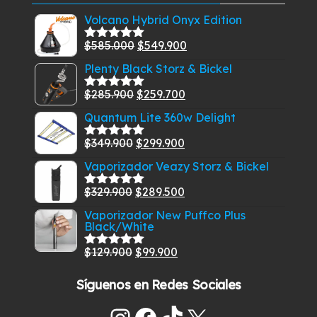
Volcano Hybrid Onyx Edition
El
El
$
585.000
$
549.900
Valorado
con
5.00
de
precio
precio
Plenty Black Storz & Bickel
5
original
actual
El
El
$
285.900
$
259.700
era:
es:
Valorado
con
5.00
de
precio
precio
$585.000.
$549.900.
Quantum Lite 360w Delight
5
original
actual
El
El
$
349.900
$
299.900
era:
es:
Valorado
con
5.00
de
precio
precio
$285.900.
$259.700.
Vaporizador Veazy Storz & Bickel
5
original
actual
El
El
$
329.900
$
289.500
era:
es:
Valorado
con
5.00
de
precio
precio
$349.900.
$299.900.
Vaporizador New Puffco Plus
5
Black/White
original
actual
era:
es:
El
El
$
129.900
$
99.900
Valorado
$329.900.
$289.500.
con
5.00
de
precio
precio
5
Síguenos en Redes Sociales
original
actual
era:
es: