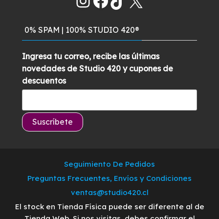
Instagram
Facebook
TikTok
X
$129.900.
$99.900.
0% SPAM | 100% STUDIO 420®
Ingresa tu correo, recibe las últimas
novedades de Studio 420 y cupones de
descuentos
Seguimiento De Pedidos
Preguntas Frecuentes, Envíos y Condiciones
ventas@studio420.cl
El stock en Tienda Física puede ser diferente al de
Tienda Web. Si nos visitas, debes confirmar el