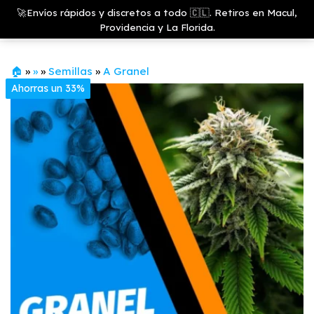
Saltar
Growshop
🚀Envíos rápidos y discretos a todo 🇨🇱. Retiros en Macul,
& LED
Menú
al
Providencia y La Florida.
Store
contenido
🏠
»
»
»
Semillas
»
A Granel
Ahorras un 33%