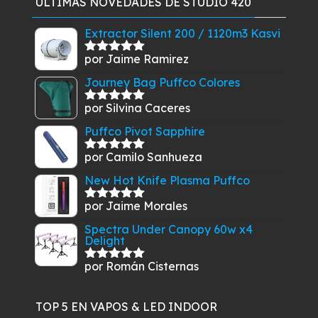
ÚLTIMAS NOVEDADES DE STUDIO 420
era:
es:
$32.900.
$27.910.
Extractor Silent 200 / 1120m3 Kasvi
por Jaime Ramirez
Valorado
con
5
de 5
Journey Bag Puffco Colores
por Silvina Caceres
Valorado
con
5
de 5
Puffco Pivot Sapphire
por Camilo Sanhueza
Valorado
con
5
de 5
New Hot Knife Plasma Puffco
por Jaime Morales
Valorado
con
5
de 5
Spectra Under Canopy 60w x4
Delight
por Román Cisternas
Valorado
con
5
de 5
TOP 5 EN VAPOS & LED INDOOR