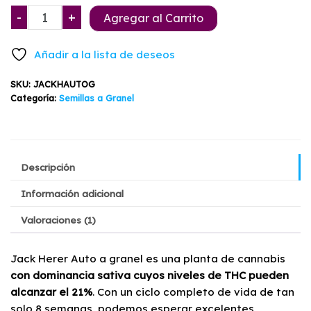
era:
es:
Jack
-
+
Agregar al Carrito
$2.990.
$1.990.
Herer
Auto
Añadir a la lista de deseos
a
Granel
SKU:
JACKHAUTOG
cantidad
Categoría:
Semillas a Granel
Descripción
Información adicional
Valoraciones (1)
Jack Herer Auto a granel es una planta de cannabis
con dominancia sativa cuyos niveles de THC pueden
alcanzar el 21%
. Con un ciclo completo de vida de tan
solo 8 semanas, podemos esperar excelentes