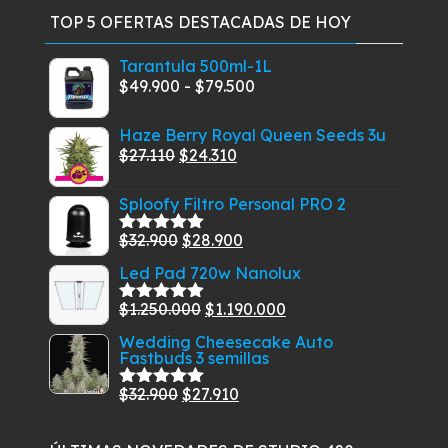
TOP 5 OFERTAS DESTACADAS DE HOY
Tarantula 500ml-1L
Rango
$
49.900
-
$
79.500
de
Haze Berry Royal Queen Seeds 3u
precios:
El
El
$
27.110
$
24.310
desde
precio
precio
$49.900
Sploofy Filtro Personal PRO 2
original
actual
hasta
era:
es:
$79.500
El
El
$
32.900
$
28.900
Valorado
$27.110.
$24.310.
con
5.00
de
precio
precio
Led Pad 720w Nanolux
5
original
actual
El
El
$
1.250.000
$
1.190.000
era:
es:
Valorado
con
5.00
de
precio
precio
$32.900.
$28.900.
Wedding Cheesecake Auto
5
Fastbuds 3 semillas
original
actual
era:
es:
El
El
$
32.900
$
27.910
Valorado
$1.250.000.
$1.190.000.
con
5.00
de
precio
precio
5
original
actual