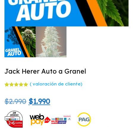
Jack Herer Auto a Granel
(
valoración de cliente)
Valorado
1
con
5.00
El
El
$
2.990
$
1.990
de 5 en
base a
valoración
precio
precio
de un
cliente
original
actual