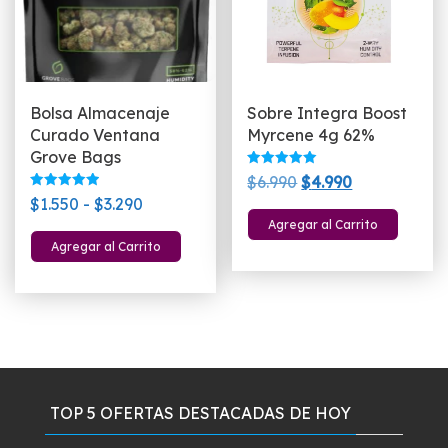
Bolsa Almacenaje
Sobre Integra Boost
Curado Ventana
Myrcene 4g 62%
Grove Bags
Valorado
El
El
$
6.990
$
4.990
con
Valorado
Rango
5.00
$
1.550
-
$
3.290
precio
precio
con
de 5
5.00
Agregar al Carrito
de
original
actual
Este
de 5
Agregar al Carrito
precios:
era:
es:
producto
desde
$6.990.
$4.990.
tiene
$1.550
múltiples
hasta
variantes.
$3.290
Las
opciones
se
TOP 5 OFERTAS DESTACADAS DE HOY
pueden