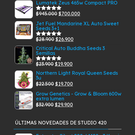
elegir
Lumatek Zeus 465w Compact PRO
en
El
El
$
945.000
$
700.000
Valorado
la
con
5.00
de
precio
precio
página
Jet Fuel Mandarine XL Auto Sweet
5
Seeds 3+1
original
actual
de
era:
es:
producto
El
El
$
28.900
$
26.900
Valorado
$945.000.
$700.000.
con
5.00
de
precio
precio
Critical Auto Buddha Seeds 3
5
Semillas
original
actual
era:
es:
El
El
$
23.900
$
19.900
Valorado
$28.900.
$26.900.
con
5.00
de
precio
precio
Northern Light Royal Queen Seeds
5
3u
original
actual
El
El
$
22.500
$
19.700
era:
es:
precio
precio
Grow Genetics - Grow & Bloom 600w
$23.900.
$19.900.
extra lumen
original
actual
El
El
$
32.900
$
29.900
era:
es:
precio
precio
$22.500.
$19.700.
original
actual
ÚLTIMAS NOVEDADES DE STUDIO 420
era:
es:
$32.900.
$29.900.