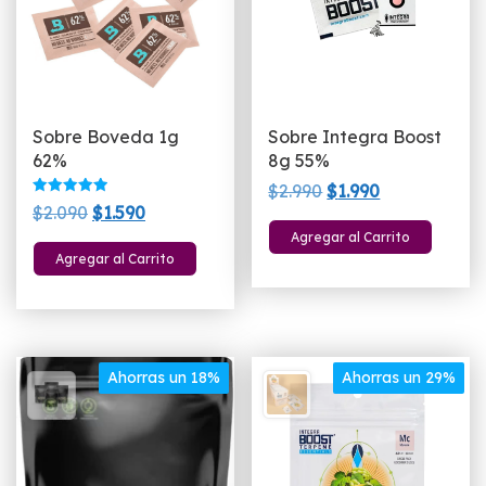
Sobre Boveda 1g
Sobre Integra Boost
62%
8g 55%
El
El
$
2.990
$
1.990
Valorado
El
El
$
2.090
$
1.590
precio
precio
con
5.00
precio
precio
Agregar al Carrito
original
actual
de 5
Agregar al Carrito
original
actual
era:
es:
era:
es:
$2.990.
$1.990.
$2.090.
$1.590.
Ahorras un 18%
Ahorras un 29%