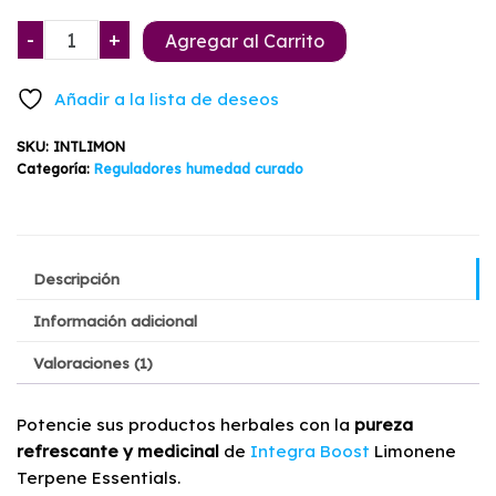
era:
es:
Sobre
-
+
Agregar al Carrito
$6.490.
$4.990.
Integra
Boost
Añadir a la lista de deseos
Limonene
4g
SKU:
INTLIMON
62%
Categoría:
Reguladores humedad curado
cantidad
Descripción
Información adicional
Valoraciones (1)
Potencie sus productos herbales con la
pureza
refrescante y medicinal
de
Integra Boost
Limonene
Terpene Essentials.