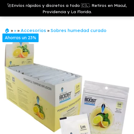
Saltar
Growshop
🚀Envíos rápidos y discretos a todo 🇨🇱. Retiros en Macul,
& LED
Menú
al
Providencia y La Florida.
Store
contenido
🏠
»
»
»
Accesorios
»
Sobres humedad curado
Ahorras un 23%