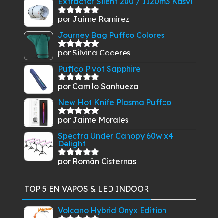
Extractor Silent 200 / 1120m3 Kasvi
por Jaime Ramirez
Valorado
con
5
de 5
Journey Bag Puffco Colores
por Silvina Caceres
Valorado
con
5
de 5
Puffco Pivot Sapphire
por Camilo Sanhueza
Valorado
con
5
de 5
New Hot Knife Plasma Puffco
por Jaime Morales
Valorado
con
5
de 5
Spectra Under Canopy 60w x4
Delight
por Román Cisternas
Valorado
con
5
de 5
TOP 5 EN VAPOS & LED INDOOR
Volcano Hybrid Onyx Edition