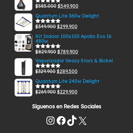
El
El
$
585.000
$
549.900
Valorado
con
5.00
de
precio
precio
Quantum Lite 360w Delight
5
original
actual
El
El
$
349.900
$
299.900
era:
es:
Valorado
con
5.00
de
precio
precio
$585.000.
$549.900.
Kit Indoor 100x100 Apollo Evo 16
5
480w
original
actual
era:
es:
El
El
$
829.900
$
789.900
Valorado
$349.900.
$299.900.
con
5.00
de
precio
precio
Vaporizador Veazy Storz & Bickel
5
original
actual
El
El
$
329.900
$
289.500
Valorado
era:
es:
con
5.00
de
precio
precio
Quantum Lite 240w Delight
$829.900.
$789.900.
5
original
actual
El
El
$
269.900
$
229.900
era:
es:
Valorado
con
5.00
de
precio
precio
$329.900.
$289.500.
5
Síguenos en Redes Sociales
original
actual
era:
es:
Instagram
Facebook
TikTok
X
$269.900.
$229.900.