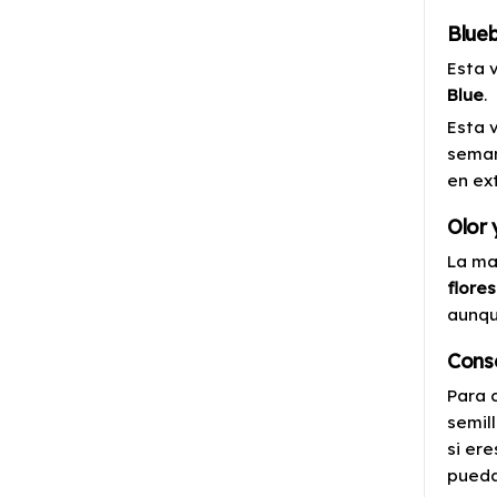
Blueb
Esta 
Blue
.
Esta 
seman
en ex
Olor 
La ma
flore
aunqu
Cons
Para 
semil
si er
pueda