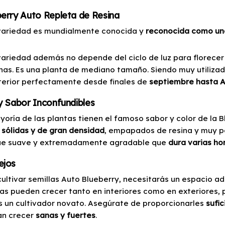
erry Auto Repleta de Resina
variedad es mundialmente conocida y
reconocida como una
variedad además no depende del ciclo de luz para florecer
as. Es una planta de mediano tamaño. Siendo muy utilizado
terior perfectamente desde finales de
septiembre hasta A
y Sabor Inconfundibles
yoría de las plantas tienen el famoso sabor y color de la 
s sólidas y de gran densidad
, empapados de resina y muy p
e suave y extremadamente agradable que
dura varias ho
ejos
cultivar semillas Auto Blueberry, necesitarás un espacio 
las pueden crecer tanto en interiores como en exteriores, 
es un cultivador novato. Asegúrate de proporcionarles
sufic
n crecer
sanas y fuertes
.