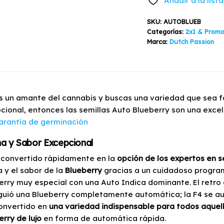
Añadir a la list
SKU:
AUTOBLUEB
Categorías:
2x1 & Promo
Marca:
Dutch Passion
es un amante del cannabis y buscas una variedad que sea fá
cional, entonces las semillas Auto Blueberry son una exc
arantía de germinación
a y Sabor Excepcional
 convertido rápidamente en la
opción de los expertos en s
 y el sabor de la
Blueberry
gracias a un cuidadoso progra
erry muy especial con una Auto Indica dominante. El retro 
guió una Blueberry completamente automática; la F4 se aut
onvertido en
una variedad indispensable para todos aquel
erry de lujo
en forma de automática rápida.