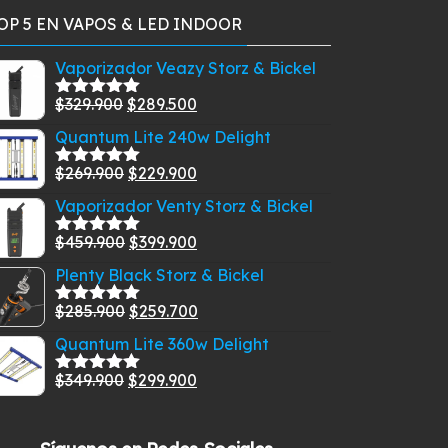
OP 5 EN VAPOS & LED INDOOR
Vaporizador Veazy Storz & Bickel
El
El
$
329.900
$
289.500
Valorado
con
5.00
de
precio
precio
Quantum Lite 240w Delight
5
original
actual
El
El
$
269.900
$
229.900
era:
es:
Valorado
con
5.00
de
precio
precio
$329.900.
$289.500.
Vaporizador Venty Storz & Bickel
5
original
actual
El
El
$
459.900
$
399.900
era:
es:
Valorado
con
5.00
de
precio
precio
$269.900.
$229.900.
Plenty Black Storz & Bickel
5
original
actual
El
El
$
285.900
$
259.700
era:
es:
Valorado
con
5.00
de
precio
precio
$459.900.
$399.900.
Quantum Lite 360w Delight
5
original
actual
El
El
$
349.900
$
299.900
era:
es:
Valorado
con
5.00
de
precio
precio
$285.900.
$259.700.
5
original
actual