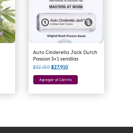
Auto Cinderella Jack Dutch
Passion 3+1 semillas
El
El
$
32.150
$
27.910
precio
precio
Agregar al Carrito
original
actual
era:
es:
$32.150.
$27.910.