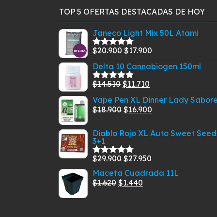
TOP 5 OFERTAS DESTACADAS DE HOY
Janeco Light Mix 50L Atami
El
El
$
20.900
$
17.900
Valorado
con
5.00
de
precio
precio
Delta 10 Cannabiogen 150ml
5
original
actual
El
El
$
14.510
$
11.710
era:
es:
Valorado
con
5.00
de
precio
precio
$20.900.
$17.900.
Vape Pen XL Dinner Lady Sabor
5
original
actual
El
El
$
18.900
$
16.900
era:
es:
precio
precio
$14.510.
$11.710.
Diablo Rojo XL Auto Sweet Seed
original
actual
3+1
era:
es:
$18.900.
$16.900.
El
El
$
29.900
$
27.950
Valorado
con
5.00
de
precio
precio
Maceta Cuadrada 11L
5
El
original
El
actual
$
1.620
$
1.440
precio
era:
precio
es:
original
$29.900.
actual
$27.950.