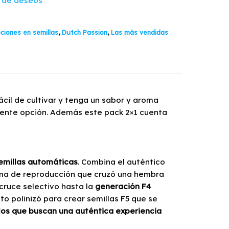
a de deseos
ciones en semillas
,
Dutch Passion
,
Las más vendidas
cil de cultivar y tenga un sabor y aroma
elente opción. Además este pack 2×1 cuenta
emillas automáticas
. Combina el auténtico
ma de reproducción que cruzó una hembra
cruce selectivo hasta la
generación F4
o polinizó para crear semillas F5 que se
los que buscan una auténtica experiencia