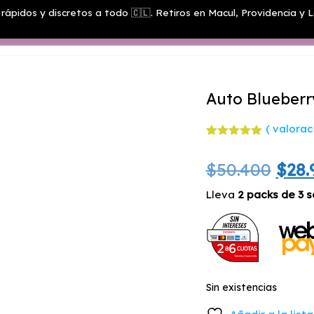
rápidos y discretos a todo 🇨🇱. Retiros en Macul, Providencia y L
Menú
Auto Blueberr
(
valoraci
Valorado
2
con
5.00
El
$
50.400
$
28.
de 5 en
base a
valoracione
prec
Lleva
2 packs de 3 s
s de
clientes
orig
era:
$50.
Sin existencias