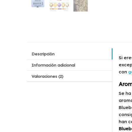
Descripción
Si er
excep
Información adicional
con
g
Valoraciones (2)
Arom
Se ha
aroma
Blueb
consi
han c
Blueb