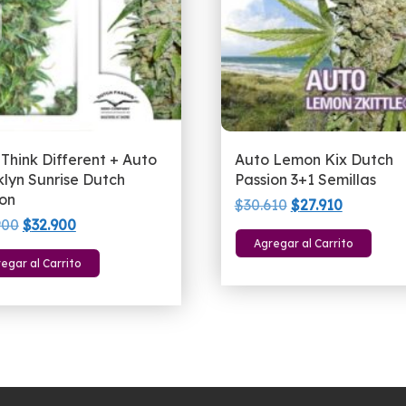
Think Different + Auto
Auto Lemon Kix Dutch
lyn Sunrise Dutch
Passion 3+1 Semillas
ion
El
El
$
30.610
$
27.910
El
El
900
$
32.900
precio
precio
Agregar al Carrito
precio
precio
original
actual
egar al Carrito
original
actual
era:
es:
era:
es:
$30.610.
$27.910.
$40.900.
$32.900.