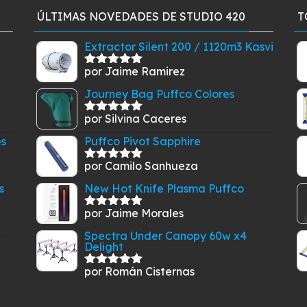
ÚLTIMAS NOVEDADES DE STUDIO 420
T
Extractor Silent 200 / 1120m3 Kasvi
por Jaime Ramirez
Valorado
con
5
de 5
Journey Bag Puffco Colores
por Silvina Caceres
Valorado
con
5
de 5
es
Puffco Pivot Sapphire
por Camilo Sanhueza
Valorado
con
5
de 5
s
New Hot Knife Plasma Puffco
por Jaime Morales
Valorado
con
5
de 5
Spectra Under Canopy 60w x4
Delight
por Román Cisternas
Valorado
con
5
de 5