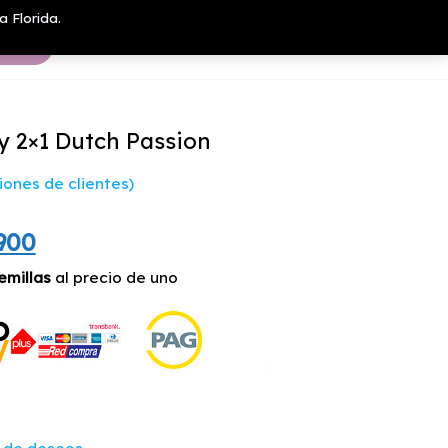
a Florida.
y 2×1 Dutch Passion
ones de clientes)
El
900
io
precio
emillas
al precio de uno
inal
actual
es:
400.
$28.900.