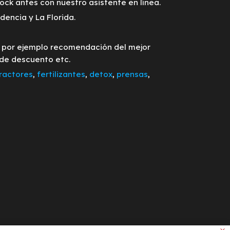
tock antes con nuestro asistente en línea.
encia y La Florida.
o por ejemplo recomendación del mejor
 de descuento etc.
ractores
,
fertilizantes
,
detox
,
prensas
,