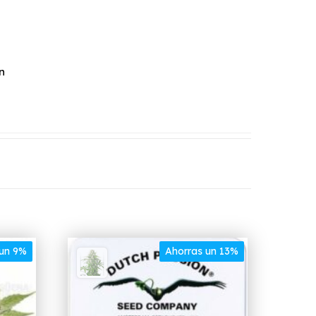
n
 un 9%
Ahorras un 13%