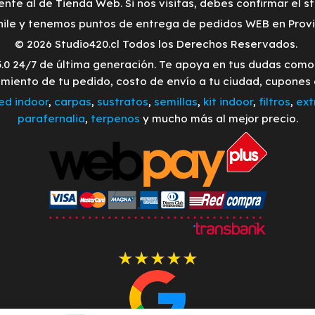
ente al de Tienda Web. Si nos visitas, debes confirmar el s
ile y tenemos puntos de entrega de pedidos WEB en Provid
© 2026 Studio420.cl Todos los Derechos Reservados.
3.0 24/7 de última generación. Te apoya en tus dudas com
imiento de tu pedido, costo de envío a tu ciudad, cupones
led indoor
,
carpas
,
sustratos
,
semillas
,
kit indoor
,
filtros
,
ext
parafernalia
,
terpenos
y mucho más al mejor precio.