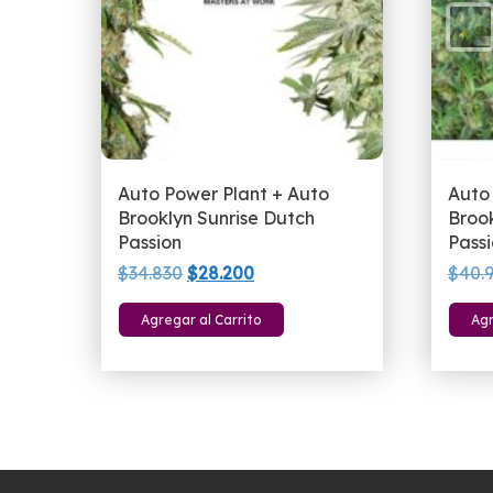
Auto Power Plant + Auto
Auto 
Brooklyn Sunrise Dutch
Brook
Passion
Pass
El
El
$
34.830
$
28.200
$
40.
precio
precio
Agregar al Carrito
Agr
original
actual
era:
es:
$34.830.
$28.200.