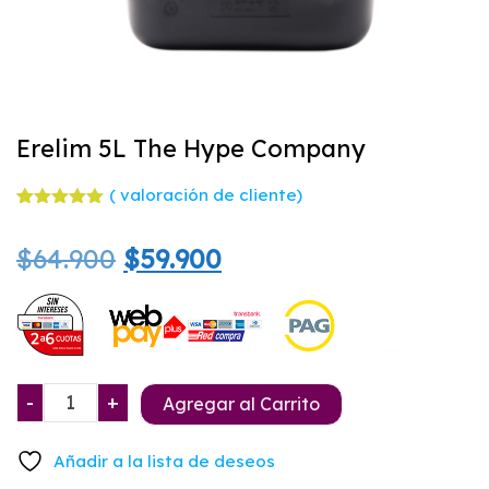
Erelim 5L The Hype Company
(
valoración de cliente)
Valorado
1
con
5.00
El
El
$
64.900
$
59.900
de 5 en
base a
valoración
precio
precio
de un
cliente
original
actual
era:
es:
Erelim
-
+
Agregar al Carrito
$64.900.
$59.900.
5L
The
Añadir a la lista de deseos
Hype