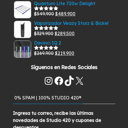
precio
precio
$585.000.
$549.900.
Quantum Lite 720w Delight
5
original
actual
El
El
$
549.900
$
489.900
era:
es:
Valorado
con
5.00
de
precio
precio
$269.900.
$229.900.
Vaporizador Veazy Storz & Bickel
5
original
actual
El
El
$
329.900
$
289.500
era:
es:
Valorado
con
5.00
de
precio
precio
$549.900.
$489.900.
Davinci IQ 2
5
original
actual
El
El
$
269.900
$
219.900
era:
es:
Valorado
con
5.00
de
precio
precio
$329.900.
$289.500.
5
Síguenos en Redes Sociales
original
actual
era:
es:
Instagram
Facebook
TikTok
X
$269.900.
$219.900.
0% SPAM | 100% STUDIO 420®
Ingresa tu correo, recibe las últimas
novedades de Studio 420 y cupones de
descuentos