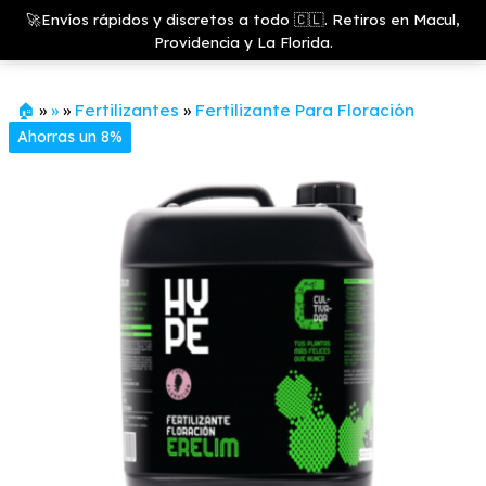
Saltar
Growshop
🚀Envíos rápidos y discretos a todo 🇨🇱. Retiros en Macul,
& LED
Menú
al
Providencia y La Florida.
Store
contenido
🏠
»
»
»
Fertilizantes
»
Fertilizante Para Floración
Ahorras un 8%