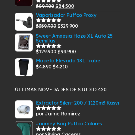
era:
es:
El
El
$
89.900
$
84.500
Valorado
$239.900.
$209.900.
con
5.00
de
precio
precio
Vaporizador Puffco Proxy
5
original
actual
El
El
$
359.900
$
329.900
Valorado
era:
es:
con
5.00
de
precio
precio
Sweet Amnesia Haze XL Auto 25
$89.900.
$84.500.
5
Semillas
original
actual
era:
es:
El
El
$
129.900
$
94.900
Valorado
$359.900.
$329.900.
con
5.00
de
precio
precio
Maceta Elevada 18L Trabe
5
El
original
El
actual
$
4.890
$
4.210
precio
era:
precio
es:
original
$129.900.
actual
$94.900.
era:
es:
ÚLTIMAS NOVEDADES DE STUDIO 420
$4.890.
$4.210.
Extractor Silent 200 / 1120m3 Kasvi
por Jaime Ramirez
Valorado
con
5
de 5
Journey Bag Puffco Colores
por Silvina Caceres