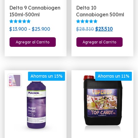
Delta 9 Cannabiogen
Delta 10
150ml-500ml
Cannabiogen 500ml
Valorado
Valorado
Rango
El
El
$
13.900
-
$
25.900
$
28.310
$
23.510
con
con
5.00
5.00
de
precio
precio
Este
de 5
de 5
Agregar al Carrito
Agregar al Carrito
precios:
original
actual
producto
desde
era:
es:
tiene
$13.900
$28.310.
$23.510.
múltiples
hasta
variantes.
$25.900
Las
Ahorras un 15%
Ahorras un 11%
opciones
se
pueden
elegir
en
la
página
de