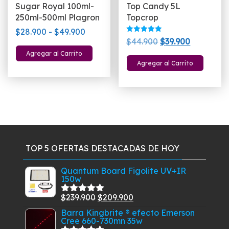
Sugar Royal 100ml-
Top Candy 5L
producto
250ml-500ml Plagron
Topcrop
Rango
$
28.900
-
$
49.900
Valorado
El
El
$
44.900
$
39.900
de
con
Este
5.00
precio
precio
Agregar al Carrito
precios:
de 5
producto
Agregar al Carrito
original
actual
desde
tiene
era:
es:
$28.900
múltiples
$44.900.
$39.900.
hasta
variantes.
$49.900
Las
opciones
se
pueden
TOP 5 OFERTAS DESTACADAS DE HOY
elegir
en
Quantum Board Figolite UV+IR
150w
la
página
El
El
$
239.900
$
209.900
Valorado
de
con
5.00
de
precio
precio
Barra Kingbrite ® efecto Emerson
5
producto
Cree 660-730mn 35w
original
actual