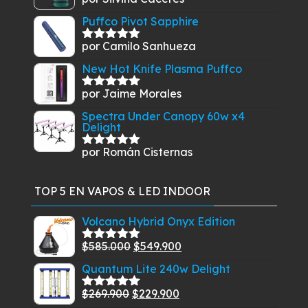
Valorado
con
5
de 5
Puffco Pivot Sapphire
por Camilo Sanhueza
Valorado
con
5
de 5
New Hot Knife Plasma Puffco
por Jaime Morales
Valorado
con
5
de 5
Spectra Under Canopy 60w x4
Delight
por Román Cisternas
Valorado
con
5
de 5
TOP 5 EN VAPOS & LED INDOOR
Volcano Hybrid Onyx Edition
El
El
$
585.000
$
549.900
Valorado
con
5.00
de
precio
precio
Quantum Lite 240w Delight
5
original
actual
El
El
$
269.900
$
229.900
era:
es:
Valorado
con
5.00
de