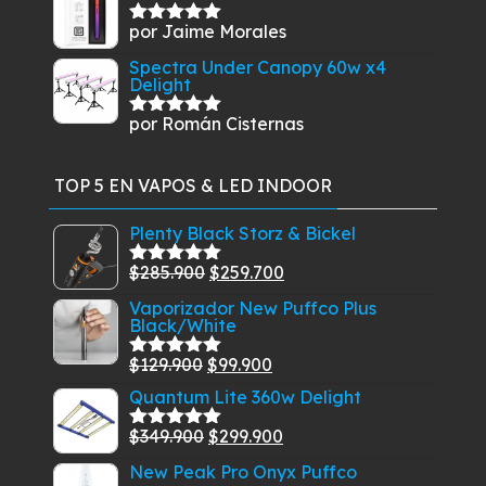
por Jaime Morales
Valorado
con
5
de 5
Spectra Under Canopy 60w x4
Delight
por Román Cisternas
Valorado
con
5
de 5
TOP 5 EN VAPOS & LED INDOOR
Plenty Black Storz & Bickel
El
El
$
285.900
$
259.700
Valorado
con
5.00
de
precio
precio
Vaporizador New Puffco Plus
5
Black/White
original
actual
era:
es:
El
El
$
129.900
$
99.900
Valorado
$285.900.
$259.700.
con
5.00
de
precio
precio
Quantum Lite 360w Delight
5
original
actual
El
El
$
349.900
$
299.900
Valorado
era:
es:
con
5.00
de
precio
precio
New Peak Pro Onyx Puffco
$129.900.
$99.900.
5