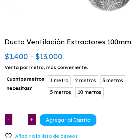
Ducto Ventilación Extractores 100mm
Rango
$
1.400
-
$
13.000
de
Venta por metro, más conveniente.
precios:
Cuantos metros
1 metro
2 metros
3 metros
necesitas?
desde
5 metros
10 metros
$1.400
hasta
Ducto
-
+
Agregar al Carrito
Ventilación
$13.000
Extractores
Añadir a la lista de deseos