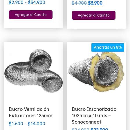
Valorado
Rango
$
2.900
-
$
34.900
El
El
$
4.900
$
3.900
con
5.00
de
precio
precio
Este
de 5
Agregar al Carrito
Agregar al Carrito
precios:
original
actual
producto
desde
era:
es:
tiene
$2.900
$4.900.
$3.900.
múltiples
hasta
variantes.
$34.900
Las
Ahorras un 8%
opciones
se
pueden
elegir
en
la
página
de
producto
Ducto Ventilación
Ducto Insonorizado
Extractores 125mm
102mm x 10 mts –
Sonoconnect
Rango
$
1.600
-
$
14.000
El
El
$
24.900
$
22.900