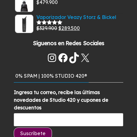
original
actual
$
479.900
era:
es:
$349.900.
$299.900.
Vaporizador Veazy Storz & Bickel
El
El
$
329.900
$
289.500
Valorado
con
5.00
de
precio
precio
5
Síguenos en Redes Sociales
original
actual
era:
es:
Instagram
Facebook
TikTok
X
$329.900.
$289.500.
0% SPAM | 100% STUDIO 420®
Ingresa tu correo, recibe las últimas
novedades de Studio 420 y cupones de
descuentos