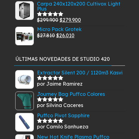
Carpa 240x120x200 Cultivox Light
original
actual
Plus
era:
es:
$2.990.
$1.990.
El
El
$
299.900
$
279.900
Valorado
con
5.00
de
precio
precio
Micro Pack Grotek
5
El
original
El
actual
$
27.810
$
26.010
precio
era:
precio
es:
original
$299.900.
actual
$279.900.
era:
es:
ÚLTIMAS NOVEDADES DE STUDIO 420
$27.810.
$26.010.
Extractor Silent 200 / 1120m3 Kasvi
por Jaime Ramirez
Valorado
con
5
de 5
Journey Bag Puffco Colores
por Silvina Caceres
Valorado
con
5
de 5
Puffco Pivot Sapphire
por Camilo Sanhueza
Valorado
con
5
de 5
New Hot Knife Plasma Puffco