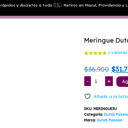
rápidos y discretos a todo 🇨🇱. Retiros en Macul, Providencia y L
Menú
Meringue Dutc
(
valoraci
Valorado
1
con
5.00
El
$
36.900
$
31.
de 5 en
base a
valoración
prec
Meringue
-
+
de un
Ag
cliente
Dutch
origi
Passion
Añadir a la list
3+1
era:
Semillas
SKU:
MERINGUE3U
$36.9
cantidad
Categoría:
Dutch Passio
Marca:
Dutch Passion