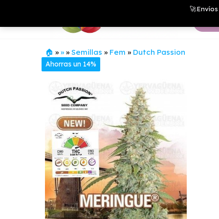
Saltar
Growshop
🚀Envíos 
& LED
al
Store
contenido
🏠
»
»
»
Semillas
»
Fem
»
Dutch Passion
Ahorras un 14%