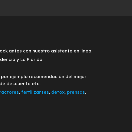
tock antes con nuestro asistente en línea.
encia y La Florida.
o por ejemplo recomendación del mejor
 de descuento etc.
ractores
,
fertilizantes
,
detox
,
prensas
,