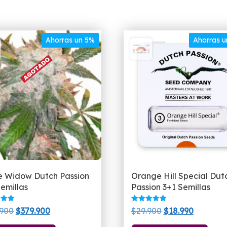
Ahorras un 5%
Ahorras 
e Widow Dutch Passion
Orange Hill Special Dut
emillas
Passion 3+1 Semillas
do
Valorado
El
El
El
El
.900
$
379.900
$
29.900
$
18.990
con
5.00
precio
precio
precio
precio
de 5