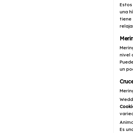
Estos
una h
tiene
relaja
Merin
Merin
nivel
Pued
un po
Cruc
Merin
Weddi
Cooki
varie
Anima
Es un