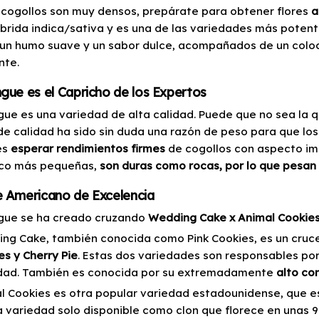
 cogollos son muy densos, prepárate para obtener flores
a
íbrida indica/sativa y es una de las variedades más poten
 un humo suave y un sabor dulce, acompañados de un colo
nte.
gue es el Capricho de los Expertos
gue es una variedad de alta calidad. Puede que no sea la
 de calidad ha sido sin duda una razón de peso para que los
es
esperar rendimientos firmes
de cogollos con aspecto im
co más pequeñas,
son duras como rocas, por lo que pesan
e Americano de Excelencia
gue se ha creado cruzando
Wedding Cake x Animal Cookie
ng Cake, también conocida como Pink Cookies, es un cru
es y Cherry Pie
. Estas dos variedades son responsables por
dad. También es conocida por su extremadamente
alto co
l Cookies es otra popular variedad estadounidense, que es
a variedad solo disponible como clon que florece en unas