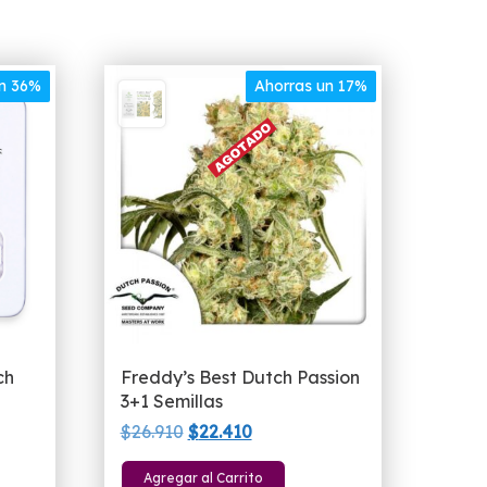
un 36%
Ahorras un 17%
ch
Freddy’s Best Dutch Passion
3+1 Semillas
El
El
$
26.910
$
22.410
precio
precio
Agregar al Carrito
original
actual