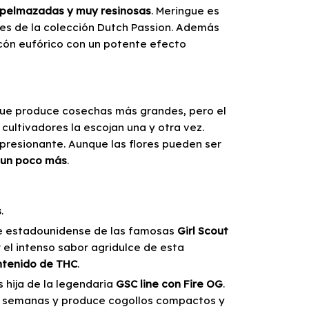
pelmazadas y muy resinosas
. Meringue es
tes de la colección Dutch Passion. Además
cón eufórico con un potente efecto
 que produce cosechas más grandes, pero el
 cultivadores la escojan una y otra vez.
presionante. Aunque las flores pueden ser
 un poco más
.
s
.
ce estadounidense de las famosas
Girl Scout
 el intenso sabor agridulce de esta
ntenido de THC
.
 hija de la legendaria
GSC line con Fire OG
.
 9 semanas y produce cogollos compactos y