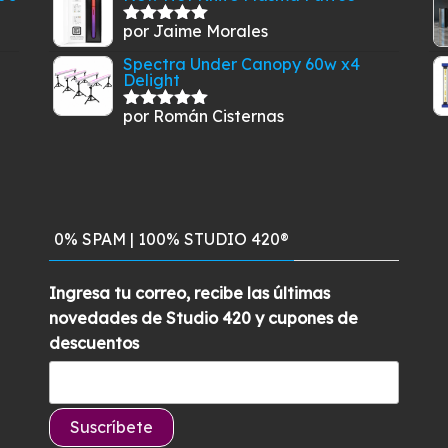
por Jaime Morales
Valorado
con
5
de 5
Spectra Under Canopy 60w x4
Delight
por Román Cisternas
Valorado
con
5
de 5
0% SPAM | 100% STUDIO 420®
Ingresa tu correo, recibe las últimas
novedades de Studio 420 y cupones de
descuentos