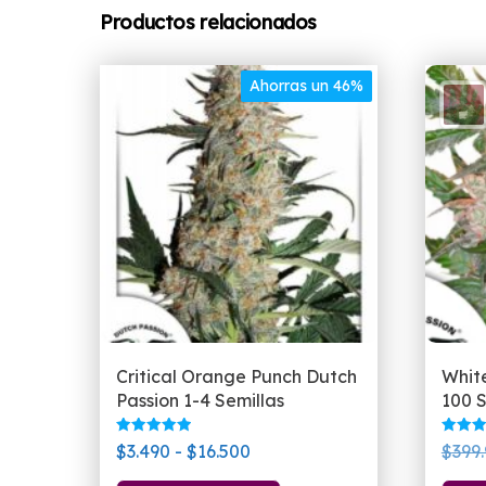
Productos relacionados
Ahorras un 46%
Critical Orange Punch Dutch
Whit
Passion 1-4 Semillas
100 S
Valorado
Valora
Rango
$
3.490
-
$
16.500
$
399
con
con
5.00
5.00
de
Este
de 5
de 5