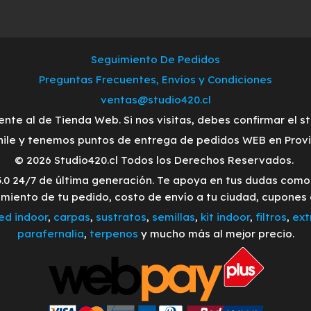
Seguimiento De Pedidos
Preguntas Frecuentes, Envíos y Condiciones
ventas@studio420.cl
ente al de Tienda Web. Si nos visitas, debes confirmar el s
ile y tenemos puntos de entrega de pedidos WEB en Provid
© 2026 Studio420.cl Todos los Derechos Reservados.
3.0 24/7 de última generación. Te apoya en tus dudas com
imiento de tu pedido, costo de envío a tu ciudad, cupones
led indoor
,
carpas
,
sustratos
,
semillas
,
kit indoor
,
filtros
,
ext
parafernalia
,
terpenos
y mucho más al mejor precio.