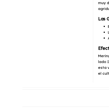
muy d
agrid
Las 
Efec
Merin
lado 
esta 
el cu