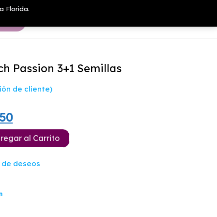
a Florida.
h Passion 3+1 Semillas
ón de cliente)
El
750
io
precio
regar al Carrito
nal
actual
a de deseos
es:
00.
$31.750.
n