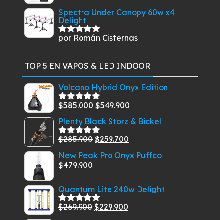
con
5
de 5
Spectra Under Canopy 60w x4
Delight
por Román Cisternas
Valorado
con
5
de 5
TOP 5 EN VAPOS & LED INDOOR
Volcano Hybrid Onyx Edition
El
El
$
585.000
$
549.900
Valorado
con
5.00
de
precio
precio
Plenty Black Storz & Bickel
5
original
actual
El
El
$
285.900
$
259.700
era:
es:
Valorado
con
5.00
de
precio
precio
$585.000.
$549.900.
New Peak Pro Onyx Puffco
5
original
actual
$
479.900
era:
es:
$285.900.
$259.700.
Quantum Lite 240w Delight
El
El
$
269.900
$
229.900
Valorado
con
5.00
de
precio
precio