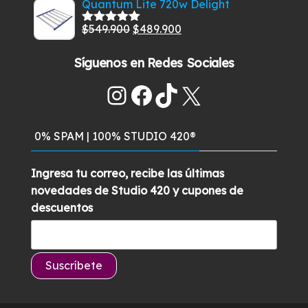
Quantum Lite 720w Delight
5
original
actual
El
El
$
549.900
$
489.900
era:
es:
Valorado
con
5.00
de
precio
precio
$269.900.
$229.900.
5
Síguenos en Redes Sociales
original
actual
era:
es:
Instagram
Facebook
TikTok
X
$549.900.
$489.900.
0% SPAM | 100% STUDIO 420®
Ingresa tu correo, recibe las últimas
novedades de Studio 420 y cupones de
descuentos