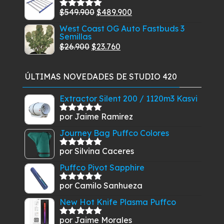
original
actual
El
El
$
549.900
$
489.900
era:
es:
Valorado
con
5.00
de
precio
precio
$12.900.
$8.990.
West Coast OG Auto Fastbuds 3
5
Semillas
original
actual
El
El
$
26.900
$
23.760
era:
es:
precio
precio
$549.900.
$489.900.
original
actual
ÚLTIMAS NOVEDADES DE STUDIO 420
era:
es:
$26.900.
$23.760.
Extractor Silent 200 / 1120m3 Kasvi
por Jaime Ramirez
Valorado
con
5
de 5
Journey Bag Puffco Colores
por Silvina Caceres
Valorado
con
5
de 5
Puffco Pivot Sapphire
por Camilo Sanhueza
Valorado
con
5
de 5
New Hot Knife Plasma Puffco
por Jaime Morales
Valorado