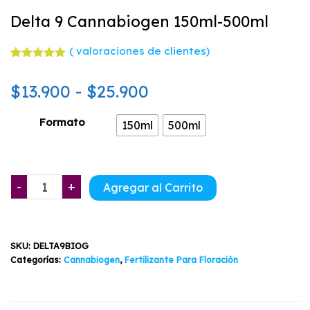
Delta 9 Cannabiogen 150ml-500ml
(
valoraciones de clientes)
Valorado
3
con
5.00
Rango
$
13.900
-
$
25.900
de 5 en
base a
valoracione
de
s de
Formato
150ml
500ml
clientes
precios:
desde
Delta
-
+
Agregar al Carrito
$13.900
9
Cannabiogen
hasta
150ml-
$25.900
SKU:
DELTA9BIOG
500ml
Categorías:
Cannabiogen
,
Fertilizante Para Floración
cantidad