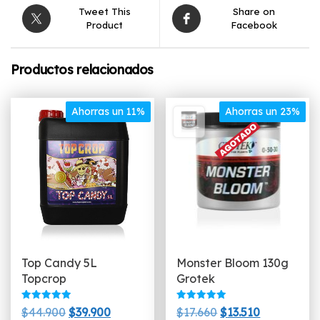
Tweet This
Share on
Product
Facebook
Productos relacionados
Ahorras un 11%
Ahorras un 23%
Top Candy 5L
Monster Bloom 130g
Topcrop
Grotek
Valorado
Valorado
El
El
El
El
$
44.900
$
39.900
$
17.660
$
13.510
con
con