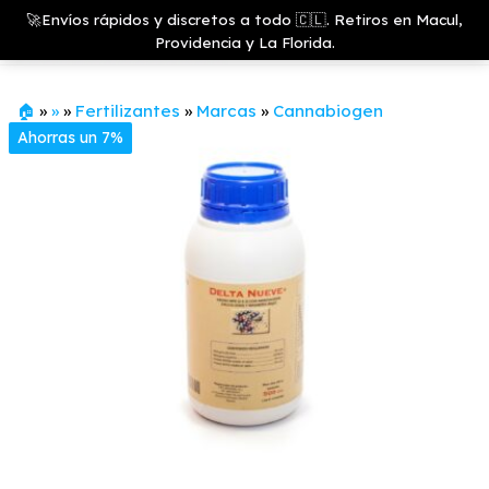
Saltar
Growshop
🚀Envíos rápidos y discretos a todo 🇨🇱. Retiros en Macul,
& LED
Menú
al
Providencia y La Florida.
Store
contenido
🏠
»
»
»
Fertilizantes
»
Marcas
»
Cannabiogen
Ahorras un 7%