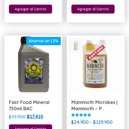
5.00
5.00
precio
precio
precio
precio
de 5
de 5
Agregar al Carrito
Agregar al Carrito
original
actual
original
actual
era:
es:
era:
es:
$44.900.
$39.900.
$17.660.
$13.510.
Ahorras un 13%
Fast Food Mineral
Mammoth Microbes |
750ml BAC
Mammoth – P
El
El
$
19.900
$
17.410
Valorado
Rango
$
24.900
-
$
129.900
precio
precio
con
5.00
Agregar al Carrito