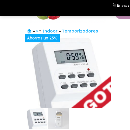
Saltar
Growshop
🚀Envíos 
& LED
al
Store
contenido
🏠
»
»
»
Indoor
»
Temporizadores
Ahorras un 23%