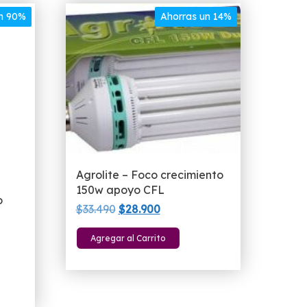
un 90%
Ahorras un 14%
Agrolite – Foco crecimiento
150w apoyo CFL
o
El
El
$
33.490
$
28.900
precio
precio
Agregar al Carrito
original
actual
era:
es:
$33.490.
$28.900.