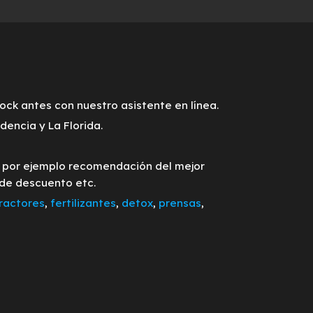
tock antes con nuestro asistente en línea.
encia y La Florida.
o por ejemplo recomendación del mejor
 de descuento etc.
ractores
,
fertilizantes
,
detox
,
prensas
,