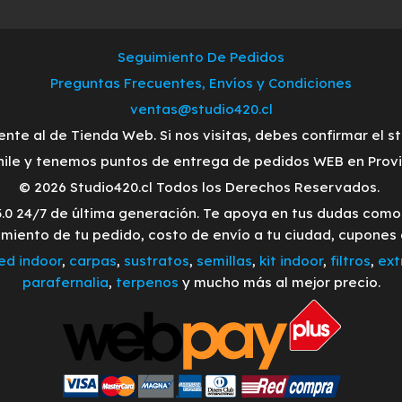
Seguimiento De Pedidos
Preguntas Frecuentes, Envíos y Condiciones
ventas@studio420.cl
ente al de Tienda Web. Si nos visitas, debes confirmar el s
ile y tenemos puntos de entrega de pedidos WEB en Provid
© 2026 Studio420.cl Todos los Derechos Reservados.
3.0 24/7 de última generación. Te apoya en tus dudas com
imiento de tu pedido, costo de envío a tu ciudad, cupones
led indoor
,
carpas
,
sustratos
,
semillas
,
kit indoor
,
filtros
,
ext
parafernalia
,
terpenos
y mucho más al mejor precio.