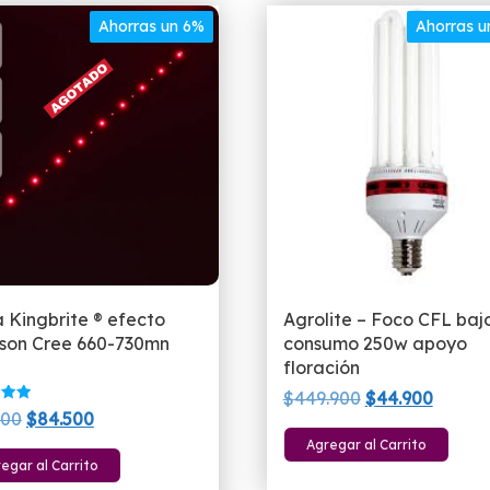
Ahorras un 6%
Ahorras 
 Kingbrite ® efecto
Agrolite – Foco CFL baj
son Cree 660-730mn
consumo 250w apoyo
floración
El
El
$
449.900
$
44.900
do
El
El
900
$
84.500
precio
precio
precio
precio
Agregar al Carrito
original
actual
egar al Carrito
original
actual
era:
es: