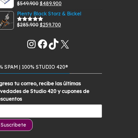
El
El
$
549.900
$
489.900
era:
es:
Valorado
con
5.00
de
precio
precio
$269.900.
$229.900.
Plenty Black Storz & Bickel
5
original
actual
El
El
$
285.900
$
259.700
era:
es:
Valorado
con
5.00
de
precio
precio
$549.900.
$489.900.
5
Instagram
Facebook
TikTok
original
X
actual
era:
es:
$285.900.
$259.700.
% SPAM | 100% STUDIO 420®
gresa tu correo, recibe las últimas
vedades de Studio 420 y cupones de
scuentos