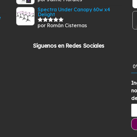
Valorado
con
5
de 5
Spectra Under Canopy 60w x4
Delight
e
por Román Cisternas
Valorado
con
5
de 5
Síguenos en Redes Sociales
0
In
no
de