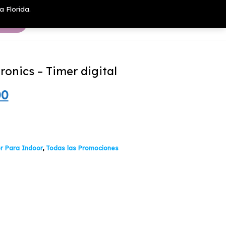
a Florida.
ronics – Timer digital
El
00
io
precio
nal
actual
r Para Indoor
,
Todas las Promociones
es:
00.
$9.900.