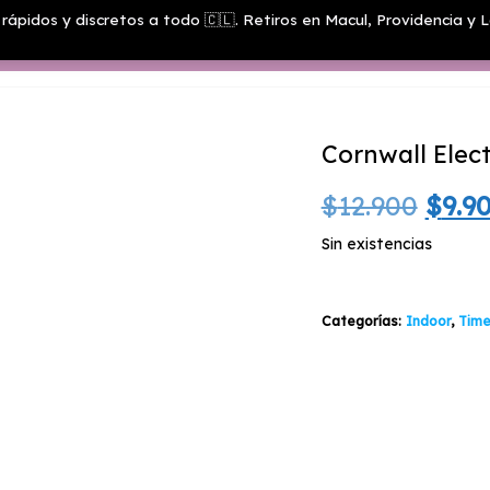
rápidos y discretos a todo 🇨🇱. Retiros en Macul, Providencia y L
Menú
Cornwall Elect
El
$
12.900
$
9.9
prec
Sin existencias
origi
Categorías:
Indoor
,
Time
era:
$12.9