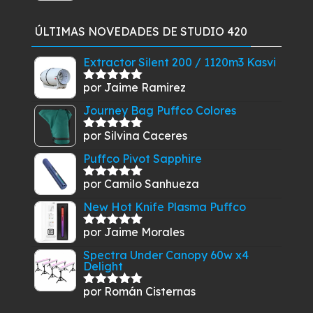
con
5.00
de
precio
precio
5
original
actual
ÚLTIMAS NOVEDADES DE STUDIO 420
era:
es:
$29.900.
$26.900.
Extractor Silent 200 / 1120m3 Kasvi
por Jaime Ramirez
Valorado
con
5
de 5
Journey Bag Puffco Colores
por Silvina Caceres
Valorado
con
5
de 5
Puffco Pivot Sapphire
por Camilo Sanhueza
Valorado
con
5
de 5
New Hot Knife Plasma Puffco
por Jaime Morales
Valorado
con
5
de 5
Spectra Under Canopy 60w x4
Delight
por Román Cisternas
Valorado
con
5
de 5