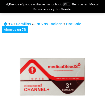
Saltar
Growshop
🚀Envíos rápidos y discretos a todo 🇨🇱. Retiros en Macul,
& LED
Menú
al
Providencia y La Florida.
Store
contenido
🏠
»
»
»
Semillas
»
Sativas-Indicas
»
Hot Sale
Ahorras un 7%