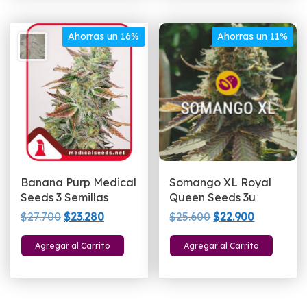
Ahorras un 16%
Ahorras un 11%
Banana Purp Medical
Somango XL Royal
Seeds 3 Semillas
Queen Seeds 3u
El
El
El
El
$
27.700
$
23.280
$
25.600
$
22.900
precio
precio
precio
precio
Agregar al Carrito
Agregar al Carrito
original
actual
original
actual
era:
es:
era:
es:
$27.700.
$23.280.
$25.600.
$22.900.