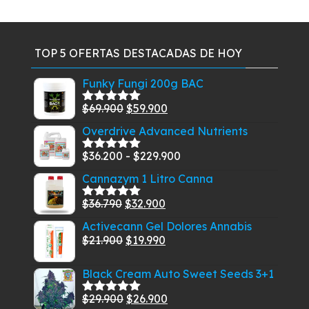
TOP 5 OFERTAS DESTACADAS DE HOY
Funky Fungi 200g BAC
El
El
$
69.900
$
59.900
Valorado
con
5.00
de
precio
precio
Overdrive Advanced Nutrients
5
original
actual
Rango
$
36.200
-
$
229.900
era:
es:
Valorado
con
5.00
de
de
$69.900.
$59.900.
Cannazym 1 Litro Canna
5
precios:
El
El
$
36.790
$
32.900
desde
Valorado
con
5.00
de
precio
precio
$36.200
Activecann Gel Dolores Annabis
5
original
actual
El
El
$
21.900
$
19.990
hasta
era:
es:
precio
precio
$229.900
$36.790.
$32.900.
Black Cream Auto Sweet Seeds 3+1
original
actual
era:
es:
El
El
$
29.900
$
26.900
Valorado
$21.900.
$19.990.