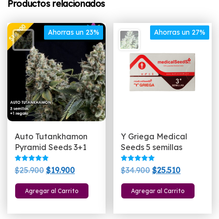
Productos relacionados
Ahorras un 23%
Ahorras un 27%
Auto Tutankhamon
Y Griega Medical
Pyramid Seeds 3+1
Seeds 5 semillas
Valorado
Valorado
El
El
El
El
$
25.900
$
19.900
$
34.900
$
25.510
con
con
5.00
5.00
precio
precio
precio
precio
de 5
de 5
Agregar al Carrito
Agregar al Carrito
original
actual
original
actual
era:
es:
era:
es:
$25.900.
$19.900.
$34.900.
$25.510.