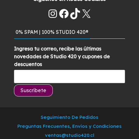
era:
es:
Instagram
Facebook
TikTok
X
$329.900.
$289.500.
0% SPAM | 100% STUDIO 420®
Ingresa tu correo, recibe las últimas
novedades de Studio 420 y cupones de
descuentos
Seguimiento De Pedidos
Preguntas Frecuentes, Envíos y Condiciones
ventas@studio420.cl