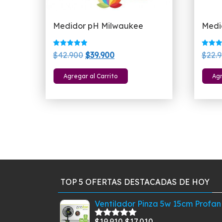
Medidor pH Milwaukee
Medi
Valorado
Valora
El
El
$
42.900
$
39.900
$
22.
con
con
5.00
5.00
precio
precio
de 5
de 5
Agregar al Carrito
Agr
original
actual
era:
es:
$42.900.
$39.900.
TOP 5 OFERTAS DESTACADAS DE HOY
Ventilador Pinza 5w 15cm Profan
El
El
$
19.910
$
17.010