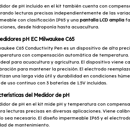
didor de pH incluido en el kit también cuenta con compen
rando lecturas precisas independientemente de las varia
meable con clasificación IP65 y una
pantalla LCD amplia
fa
aciones, desde hidroponía hasta acuacultura.
Medidores pH EC Milwaukee C65
lwaukee C65 Conductivity Pen es un dispositivo de alta pre
mperatura con compensación automática de temperatura. S
ideal para acuacultura y agricultura. El dispositivo viene c
ibración para mantener la precisión. El electrodo reemplaz
tizan una larga vida útil y durabilidad en condiciones hú
 de uso continuo con 3 baterías de 1.5V incluidas.
terísticas del Medidor de pH
didor de pH en el kit mide pH y temperatura con compens
ra lecturas precisas en diversas aplicaciones. Viene calib
o sea necesario. El diseño impermeable IP65 y el electro
idad de mantenimiento.