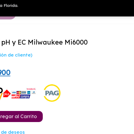
a Florida.
 pH y EC Milwaukee Mi6000
ón de cliente)
El
900
io
precio
nal
actual
es:
900.
$84.900.
regar al Carrito
a de deseos