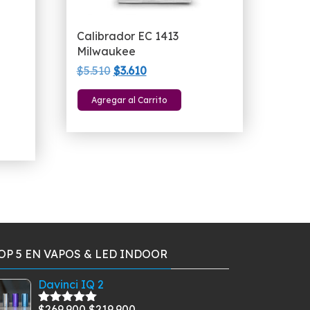
Calibrador EC 1413
Milwaukee
El
El
$
5.510
$
3.610
precio
precio
Agregar al Carrito
original
actual
o
era:
es:
l
$5.510.
$3.610.
00.
OP 5 EN VAPOS & LED INDOOR
Davinci IQ 2
El
El
$
269.900
$
219.900