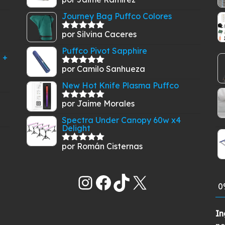
Valorado
con
5
de 5
Journey Bag Puffco Colores
por Silvina Caceres
Valorado
con
5
de 5
Puffco Pivot Sapphire
 +
por Camilo Sanhueza
Valorado
con
5
de 5
New Hot Knife Plasma Puffco
por Jaime Morales
Valorado
con
5
de 5
Spectra Under Canopy 60w x4
Delight
por Román Cisternas
Valorado
con
5
de 5
Instagram
Facebook
TikTok
X
0
In