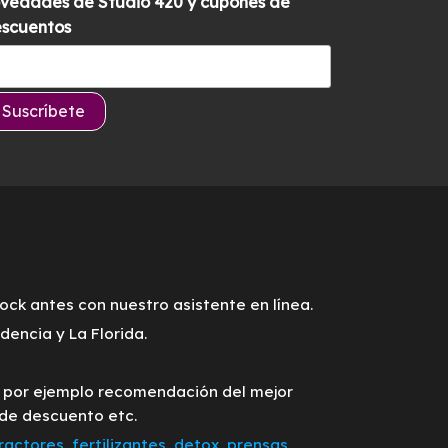
vedades de Studio 420 y cupones de
scuentos
tock antes con nuestro asistente en línea.
encia y La Florida.
o por ejemplo recomendación del mejor
 de descuento etc.
ractores
,
fertilizantes
,
detox
,
prensas
,