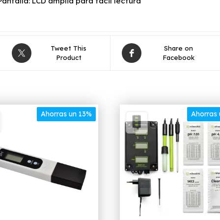
Pantalla: LCD amplia para fácil lectura
Tweet This
Share on
Product
Facebook
Ahorras un 13%
Ahorras