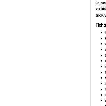
La pa
en hi
Inclu
Ficha