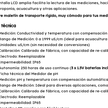
ntalla LCD amplia facilita la lectura de las mediciones, ha
droponía, acuacultura y otras aplicaciones.
ye maletín de transporte rígido, muy cómodo para tus med
 técnica
Medición: Conductividad y temperatura con compensación
Rango de Medición: 0 a 1999 uS/cm (ideal para acuacultura 
Unidades: uS/cm (sin necesidad de conversiones)
Calibración: Calibrado de fábrica, con capacidad de re-cal
Electrodo: Reemplazable
Impermeabilidad: IP65
Autonomía: 250 horas de uso continuo (
3 x 1.5V baterías inc
Ficha técnica del Medidor de pH
Medición: pH y temperatura con compensación automátic
Rango de Medición: Ideal para diversas aplicaciones, como
Calibración: Calibrado de fábrica, con capacidad de re-cal
Electrodo: Reemplazable
Impermeabilidad: IP65