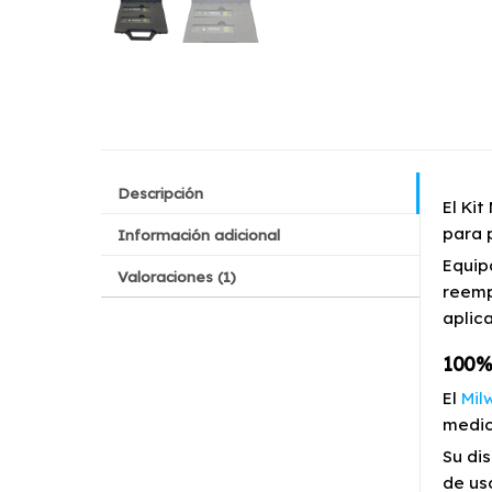
Descripción
El Ki
para 
Información adicional
Equip
Valoraciones (1)
reemp
aplic
100% 
El
Mil
medic
Su di
de us