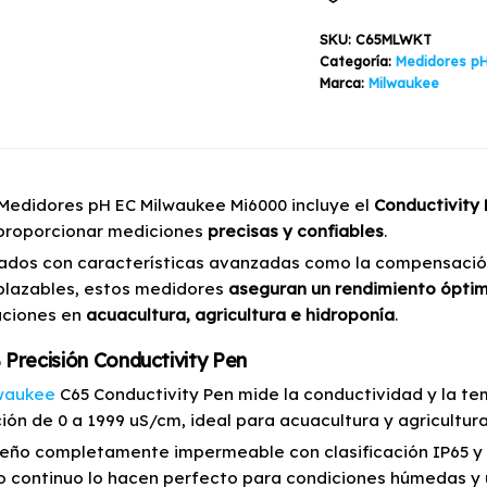
y
EC
SKU:
C65MLWKT
Milwaukee
Categoría:
Medidores p
Mi6000
Marca:
Milwaukee
cantidad
t Medidores pH EC Milwaukee Mi6000 incluye el
Conductivity 
proporcionar mediciones
precisas y confiables
.
ados con características avanzadas como la compensació
lazables, estos medidores
aseguran un rendimiento óptimo
aciones en
acuacultura, agricultura e hidroponía
.
Precisión Conductivity Pen
waukee
C65 Conductivity Pen mide la conductividad y la t
ión de 0 a 1999 uS/cm, ideal para acuacultura y agricultura
seño completamente impermeable con clasificación IP65 y
o continuo lo hacen perfecto para condiciones húmedas y