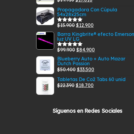
Valorado
con
5.00
de
precio
precio
Propagadora Con Cúpula
5
54x28x25cm
original
actual
era:
es:
El
El
$
15.900
$
12.900
Valorado
$19.910.
$17.010.
con
5.00
de
precio
precio
Barra Kingbrite® efecto Emerson
5
luz UV LG
original
actual
era:
es:
El
El
$
99.900
$
84.900
Valorado
$15.900.
$12.900.
con
5.00
de
precio
precio
Blueberry Auto + Auto Mazar
5
Dutch Passion
original
actual
El
El
$
50.400
$
33.500
era:
es:
precio
precio
Tabletas De Co2 Tabs 60 unid
$99.900.
$84.900.
original
actual
El
El
$
22.390
$
18.700
era:
es:
precio
precio
$50.400.
$33.500.
original
actual
era:
es:
Síguenos en Redes Sociales
$22.390.
$18.700.