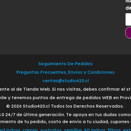
no
de
Seguimiento De Pedidos
Preguntas Frecuentes, Envíos y Condiciones
ventas@studio420.cl
ente al de Tienda Web. Si nos visitas, debes confirmar el s
ile y tenemos puntos de entrega de pedidos WEB en Provid
© 2026 Studio420.cl Todos los Derechos Reservados.
3.0 24/7 de última generación. Te apoya en tus dudas com
imiento de tu pedido, costo de envío a tu ciudad, cupones
led indoor
,
carpas
,
sustratos
,
semillas
,
kit indoor
,
filtros
,
ext