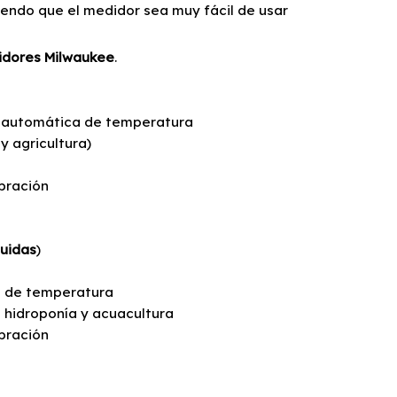
ciendo que el medidor sea muy fácil de usar
idores Milwaukee
.
 automática de temperatura
y agricultura)
ibración
luidas
)
a de temperatura
 hidroponía y acuacultura
ibración