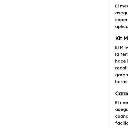
El me
asegu
imper
aplic
Kit 
El Mi
la te
hace 
recal
garan
horas
Carac
El me
asegu
cuand
facil