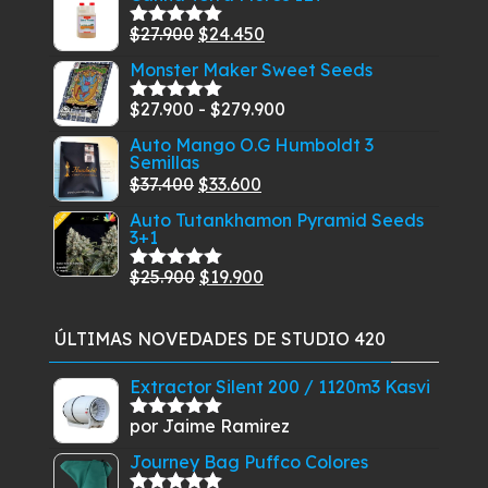
5
original
actual
El
El
$
27.900
$
24.450
Valorado
era:
es:
con
5.00
de
precio
precio
Monster Maker Sweet Seeds
$40.410.
$26.910.
5
original
actual
Rango
$
27.900
-
$
279.900
era:
es:
Valorado
con
5.00
de
de
$27.900.
$24.450.
Auto Mango O.G Humboldt 3
5
Semillas
precios:
El
El
$
37.400
$
33.600
desde
precio
precio
$27.900
Auto Tutankhamon Pyramid Seeds
3+1
original
actual
hasta
era:
es:
$279.900
El
El
$
25.900
$
19.900
Valorado
$37.400.
$33.600.
con
5.00
de
precio
precio
5
original
actual
ÚLTIMAS NOVEDADES DE STUDIO 420
era:
es:
$25.900.
$19.900.
Extractor Silent 200 / 1120m3 Kasvi
por Jaime Ramirez
Valorado
con
5
de 5
Journey Bag Puffco Colores