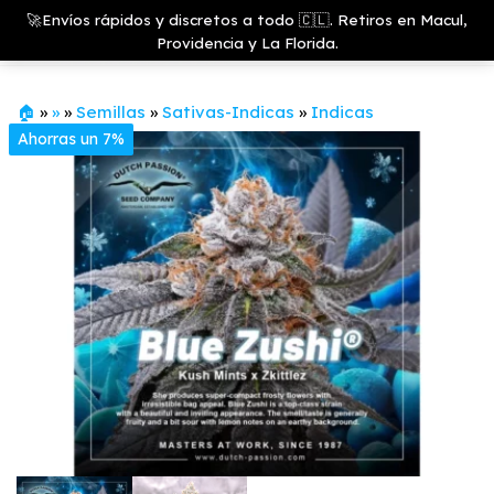
Saltar
Growshop
🚀Envíos rápidos y discretos a todo 🇨🇱. Retiros en Macul,
& LED
Menú
al
Providencia y La Florida.
Store
contenido
🏠
»
»
»
Semillas
»
Sativas-Indicas
»
Indicas
Ahorras un 7%