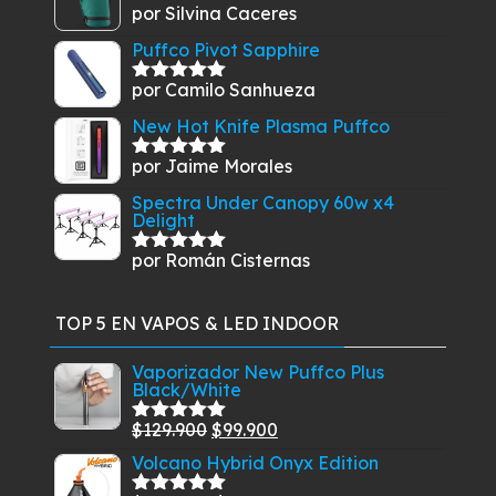
por Silvina Caceres
Valorado
con
5
de 5
Puffco Pivot Sapphire
por Camilo Sanhueza
Valorado
con
5
de 5
New Hot Knife Plasma Puffco
por Jaime Morales
Valorado
con
5
de 5
Spectra Under Canopy 60w x4
Delight
por Román Cisternas
Valorado
con
5
de 5
TOP 5 EN VAPOS & LED INDOOR
Vaporizador New Puffco Plus
Black/White
El
El
$
129.900
$
99.900
Valorado
con
5.00
de
precio
precio
Volcano Hybrid Onyx Edition
5
original
actual