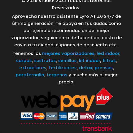
© 2026 Studio420.cl Todos los Derechos
Reservados.
Aprovecha nuestro asistente Lyro AI 3.0 24/7 de
última generación. Te apoya en tus dudas como
por ejemplo recomendación del mejor
vaporizador, seguimiento de tu pedido, costo de
envío a tu ciudad, cupones de descuento etc.
Tenemos los
mejores vaporizadores
,
led indoor
,
carpas
,
sustratos
,
semillas
,
kit indoor
,
filtros
,
extractores
,
fertilizantes
,
detox
,
prensas
,
parafernalia
,
terpenos
y mucho más al mejor
precio.