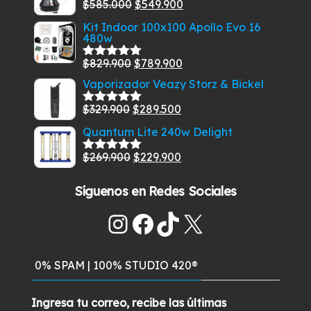
El
El
$
585.000
$
549.900
Valorado
era:
es:
con
5.00
de
precio
precio
Kit Indoor 100x100 Apollo Evo 16
$129.900.
$99.900.
5
480w
original
actual
era:
es:
El
El
$
829.900
$
789.900
Valorado
$585.000.
$549.900.
con
5.00
de
precio
precio
Vaporizador Veazy Storz & Bickel
5
original
actual
El
El
$
329.900
$
289.500
Valorado
era:
es:
con
5.00
de
precio
precio
Quantum Lite 240w Delight
$829.900.
$789.900.
5
original
actual
El
El
$
269.900
$
229.900
era:
es:
Valorado
con
5.00
de
precio
precio
$329.900.
$289.500.
5
Síguenos en Redes Sociales
original
actual
era:
es:
Instagram
Facebook
TikTok
X
$269.900.
$229.900.
0% SPAM | 100% STUDIO 420®
Ingresa tu correo, recibe las últimas