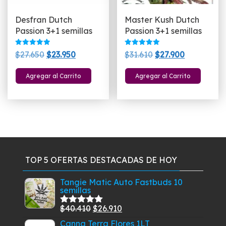
de
Desfran Dutch
Master Kush Dutch
producto
Passion 3+1 semillas
Passion 3+1 semillas
Valorado
Valorado
El
El
El
El
$
27.650
$
23.950
$
31.610
$
27.900
con
con
5.00
5.00
precio
precio
precio
precio
de 5
de 5
Agregar al Carrito
Agregar al Carrito
original
actual
original
actual
era:
es:
era:
es:
$27.650.
$23.950.
$31.610.
$27.900.
TOP 5 OFERTAS DESTACADAS DE HOY
Tangie Matic Auto Fastbuds 10
semillas
El
El
$
40.410
$
26.910
Valorado
con
5.00
de
precio
precio
Canna Terra Flores 1LT