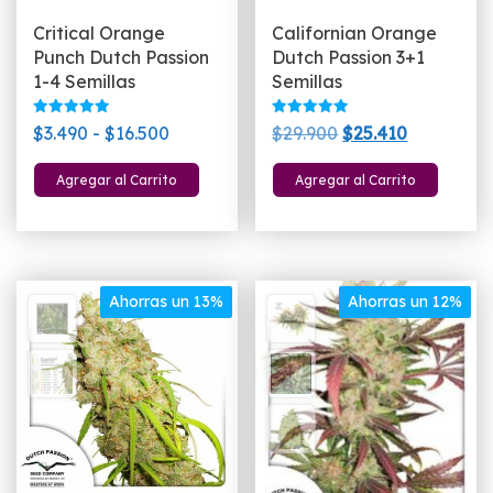
Critical Orange
Californian Orange
Punch Dutch Passion
Dutch Passion 3+1
1-4 Semillas
Semillas
Valorado
Valorado
Rango
El
El
$
3.490
-
$
16.500
$
29.900
$
25.410
con
con
5.00
5.00
de
precio
precio
Este
de 5
de 5
Agregar al Carrito
Agregar al Carrito
precios:
original
actual
producto
desde
era:
es:
tiene
$3.490
$29.900.
$25.410.
múltiples
hasta
variantes.
$16.500
Las
Ahorras un 13%
Ahorras un 12%
opciones
se
pueden
elegir
en
la
página