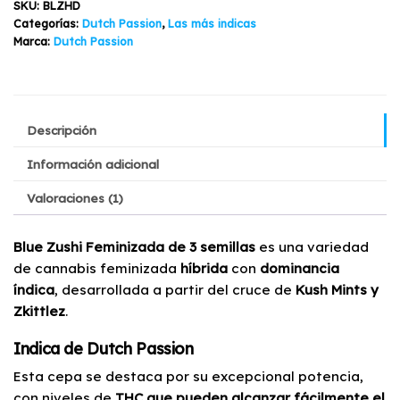
SKU:
BLZHD
3+1
Categorías:
Dutch Passion
,
Las más indicas
Semillas
Marca:
Dutch Passion
cantidad
Descripción
Información adicional
Valoraciones (1)
Blue Zushi Feminizada de 3 semillas
es una variedad
de cannabis feminizada
híbrida
con
dominancia
índica
, desarrollada a partir del cruce de
Kush Mints y
Zkittlez
.
Indica de Dutch Passion
Esta cepa se destaca por su excepcional potencia,
con niveles de
THC que pueden alcanzar fácilmente el