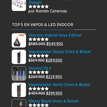
Delight
por Román Cisternas
Valorado
con
5
de 5
TOP 5 EN VAPOS & LED INDOOR
Volcano Hybrid Onyx Edition
El
El
$
585.000
$
549.900
Valorado
con
5.00
de
precio
precio
Vaporizador Veazy Storz & Bickel
5
original
actual
El
El
$
329.900
$
289.500
era:
es:
Valorado
con
5.00
de
precio
precio
$585.000.
$549.900.
Davinci IQ 2
5
original
actual
El
El
$
269.900
$
219.900
era:
es:
Valorado
con
5.00
de
precio
precio
$329.900.
$289.500.
Vaporizador Venty Storz & Bickel
5
original
actual
El
El
$
459.900
$
399.900
era:
es:
Valorado
con
5.00
de
precio
precio
$269.900.
$219.900.
Plenty Black Storz & Bickel
5
original
actual