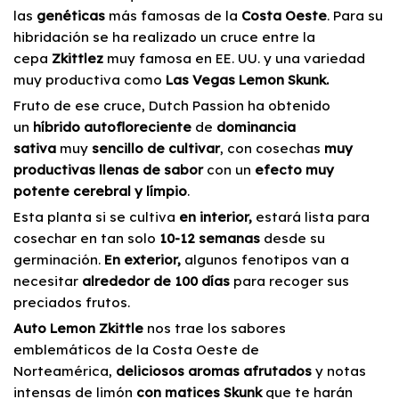
las
genéticas
más famosas de la
Costa Oeste
. Para su
hibridación se ha realizado un cruce entre la
cepa
Zkittlez
muy famosa en EE. UU. y una variedad
muy productiva como
Las Vegas Lemon Skunk.
Fruto de ese cruce, Dutch Passion ha obtenido
un
híbrido autofloreciente
de
dominancia
sativa
muy
sencillo de cultivar
, con cosechas
muy
productivas
llenas de sabor
con un
efecto muy
potente cerebral y límpio
.
Esta planta si se cultiva
en interior,
estará lista para
cosechar en tan solo
10-12 semanas
desde su
germinación.
En exterior,
algunos fenotipos van a
necesitar
alrededor de 100 días
para recoger sus
preciados frutos.
Auto Lemon Zkittle
nos trae los sabores
emblemáticos de la Costa Oeste de
Norteamérica,
deliciosos aromas afrutados
y notas
intensas de limón
con matices Skunk
que te harán