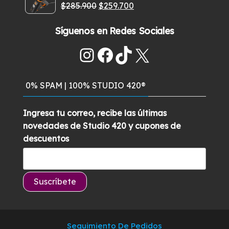
El
El
$
285.900
$
259.700
era:
es:
Valorado
con
5.00
de
precio
precio
$459.900.
$399.900.
5
Síguenos en Redes Sociales
original
actual
era:
es:
Instagram
Facebook
TikTok
X
$285.900.
$259.700.
0% SPAM | 100% STUDIO 420®
Ingresa tu correo, recibe las últimas
novedades de Studio 420 y cupones de
descuentos
Seguimiento De Pedidos