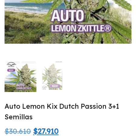
Auto Lemon Kix Dutch Passion 3+1
Semillas
El
El
$
30.610
$
27.910