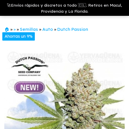
Saltar
Growshop
🚀Envíos rápidos y discretos a todo 🇨🇱. Retiros en Macul,
& LED
Menú
al
Providencia y La Florida.
Store
contenido
🏠
»
»
»
Semillas
»
Auto
»
Dutch Passion
Ahorras un 9%