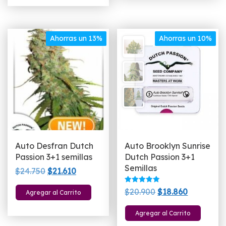
$32.150.
$27.910.
$22.510.
$18.900.
Ahorras un 13%
Ahorras un 10%
Auto Desfran Dutch
Auto Brooklyn Sunrise
Passion 3+1 semillas
Dutch Passion 3+1
Semillas
El
El
$
24.750
$
21.610
precio
precio
Valorado
El
El
$
20.900
$
18.860
Agregar al Carrito
original
actual
con
5.00
precio
precio
era:
es:
de 5
Agregar al Carrito
original
actual
$24.750.
$21.610.