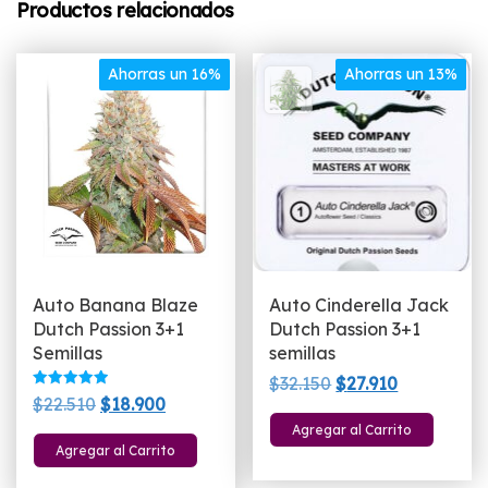
Productos relacionados
Ahorras un 16%
Ahorras un 13%
Auto Banana Blaze
Auto Cinderella Jack
Dutch Passion 3+1
Dutch Passion 3+1
Semillas
semillas
El
El
$
32.150
$
27.910
Valorado
El
El
$
22.510
$
18.900
precio
precio
con
5.00
precio
precio
Agregar al Carrito
original
actual
de 5
Agregar al Carrito
original
actual
era:
es:
era:
es: