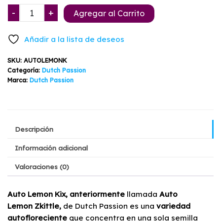
precio
precio
Auto
-
+
Agregar al Carrito
Lemon
original
actual
Kix
Añadir a la lista de deseos
Dutch
era:
es:
Passion
SKU:
AUTOLEMONK
$30.610.
$27.910.
3+1
Categoría:
Dutch Passion
Semillas
Marca:
Dutch Passion
cantidad
Descripción
Información adicional
Valoraciones (0)
Auto Lemon Kix, anteriormente
llamada
Auto
Lemon Zkittle,
de Dutch Passion es una
variedad
autofloreciente
que concentra en una sola semilla