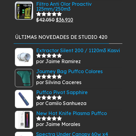
precio
precio
Filtro Anti Olor Proactiv
125mm/250m3
original
actual
era:
es:
El
El
$
42.050
$
36.910
Valorado
$39.500.
$32.500.
con
5.00
de
precio
precio
5
original
actual
ÚLTIMAS NOVEDADES DE STUDIO 420
era:
es:
$42.050.
$36.910.
Extractor Silent 200 / 1120m3 Kasvi
por Jaime Ramirez
Valorado
con
5
de 5
Journey Bag Puffco Colores
por Silvina Caceres
Valorado
con
5
de 5
Puffco Pivot Sapphire
por Camilo Sanhueza
Valorado
con
5
de 5
New Hot Knife Plasma Puffco
por Jaime Morales
Valorado
con
5
de 5
Spectra Under Canopy 60w x4