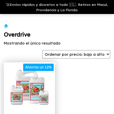
Saltar
Growshop
🚀Envíos rápidos y discretos a todo 🇨🇱. Retiros en Macul,
& LED
Menú
al
Providencia y La Florida.
Store
contenido
🏠
Overdrive
Mostrando el único resultado
Ahorras un 12%