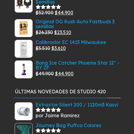
Semillas
era:
es:
producto
$45.900.
$42.900.
El
El
$
52.900
$
44.900
Valorado
con
5.00
de
precio
precio
Original OG Kush Auto Fastbuds 3
5
semillas
original
actual
El
El
$
26.230
$
23.510
era:
es:
precio
precio
Calibrador EC 1413 Milwaukee
$52.900.
$44.900.
original
actual
El
El
$
5.510
$
3.610
era:
es:
precio
precio
$26.230.
$23.510.
Bong Ice Catcher Phoenix Star 12" -
original
actual
BY ZF
era:
es:
El
El
$
49.900
$
44.900
$5.510.
$3.610.
precio
precio
original
actual
ÚLTIMAS NOVEDADES DE STUDIO 420
era:
es:
$49.900.
$44.900.
Extractor Silent 200 / 1120m3 Kasvi
por Jaime Ramirez
Valorado
con
5
de 5
Journey Bag Puffco Colores