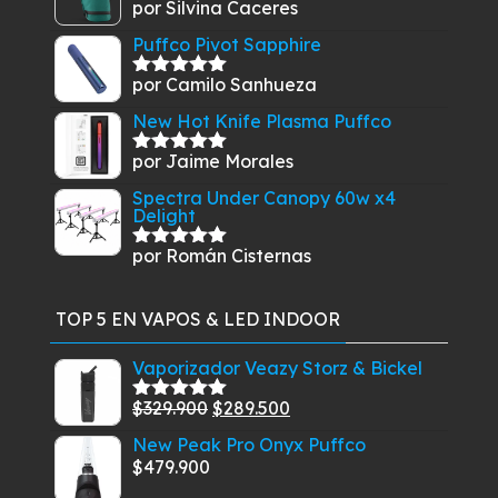
por Silvina Caceres
Valorado
con
5
de 5
Puffco Pivot Sapphire
por Camilo Sanhueza
Valorado
con
5
de 5
New Hot Knife Plasma Puffco
por Jaime Morales
Valorado
con
5
de 5
Spectra Under Canopy 60w x4
Delight
por Román Cisternas
Valorado
con
5
de 5
TOP 5 EN VAPOS & LED INDOOR
Vaporizador Veazy Storz & Bickel
El
El
$
329.900
$
289.500
Valorado
con
5.00
de
precio
precio
New Peak Pro Onyx Puffco
5
original
actual
$
479.900
era:
es: