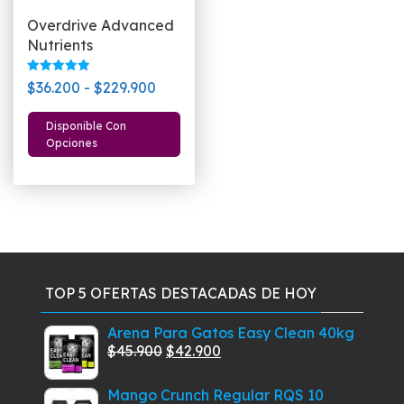
Overdrive Advanced
Nutrients
Valorado
Rango
$
36.200
-
$
229.900
con
5.00
de
Este
de 5
Disponible Con
precios:
producto
Opciones
desde
tiene
$36.200
múltiples
hasta
variantes.
$229.900
Las
opciones
se
pueden
TOP 5 OFERTAS DESTACADAS DE HOY
elegir
Arena Para Gatos Easy Clean 40kg
en
El
El
$
45.900
$
42.900
la
precio
precio
página
Mango Crunch Regular RQS 10
original
actual
de