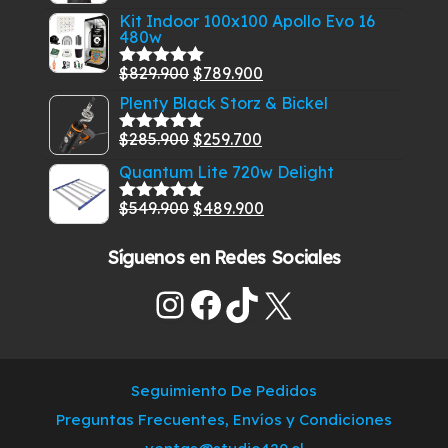
$329.900.
$289.500.
Kit Indoor 100x100 Apollo Evo 16
480w
El
El
$
829.900
$
789.900
Valorado
con
5.00
de
precio
precio
Plenty Black Storz & Bickel
5
original
actual
El
El
$
285.900
$
259.700
Valorado
era:
es:
con
5.00
de
precio
precio
Quantum Lite 720w Delight
$829.900.
$789.900.
5
original
actual
El
El
$
549.900
$
489.900
era:
es:
Valorado
con
5.00
de
precio
precio
$285.900.
$259.700.
5
Síguenos en Redes Sociales
original
actual
era:
es:
Instagram
Facebook
TikTok
X
$549.900.
$489.900.
Seguimiento De Pedidos
Preguntas Frecuentes, Envíos y Condiciones