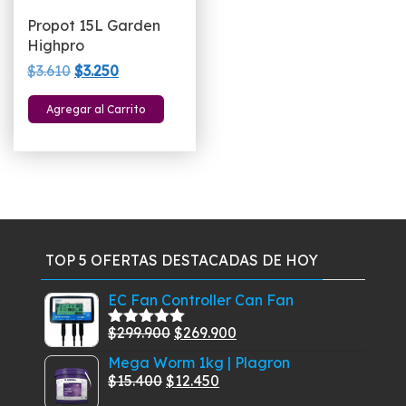
Propot 15L Garden
Highpro
El
El
$
3.610
$
3.250
precio
precio
Agregar al Carrito
original
actual
era:
es:
$3.610.
$3.250.
TOP 5 OFERTAS DESTACADAS DE HOY
EC Fan Controller Can Fan
El
El
$
299.900
$
269.900
Valorado
con
5.00
de
precio
precio
Mega Worm 1kg | Plagron
5
original
actual
El
El
$
15.400
$
12.450
era:
es:
precio
precio