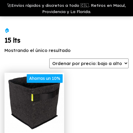
Saltar
Growshop
🚀Envíos rápidos y discretos a todo 🇨🇱. Retiros en Macul,
& LED
Menú
al
Providencia y La Florida.
Store
contenido
🏠
15 lts
Mostrando el único resultado
Ahorras un 10%