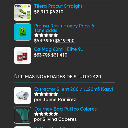
$299.900.
$269.900.
Tijera Procut Straight
original
actual
El
El
$
8.910
$
6.210
era:
es:
precio
precio
$15.400.
$12.450.
Prensa Rosin Honey Press 6
original
actual
Toneladas
era:
es:
$8.910.
$6.210.
El
El
$
549.900
$
519.900
Valorado
con
5.00
de
precio
precio
CalMag 60ml | Elite 91
5
El
original
El
actual
$
33.795
$
31.410
precio
era:
precio
es:
original
$549.900.
actual
$519.900.
era:
es:
ÚLTIMAS NOVEDADES DE STUDIO 420
$33.795.
$31.410.
Extractor Silent 200 / 1120m3 Kasvi
por Jaime Ramirez
Valorado
con
5
de 5
Journey Bag Puffco Colores
por Silvina Caceres
Valorado
con
5
de 5