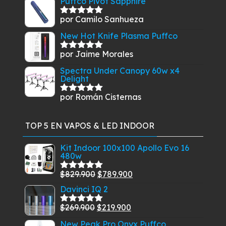
Puffco Pivot Sapphire
por Camilo Sanhueza
Valorado
con
5
de 5
New Hot Knife Plasma Puffco
por Jaime Morales
Valorado
con
5
de 5
Spectra Under Canopy 60w x4
Delight
por Román Cisternas
Valorado
con
5
de 5
TOP 5 EN VAPOS & LED INDOOR
Kit Indoor 100x100 Apollo Evo 16
480w
El
El
$
829.900
$
789.900
Valorado
con
5.00
de
precio
precio
Davinci IQ 2
5
original
actual
El
El
$
269.900
$
219.900
Valorado
era:
es:
con
5.00
de
precio
precio
New Peak Pro Onyx Puffco
$829.900.
$789.900.
5