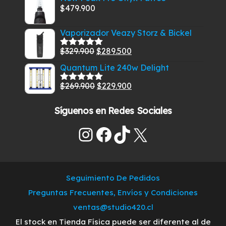
original
actual
$
479.900
era:
es:
$269.900.
$219.900.
Vaporizador Veazy Storz & Bickel
El
El
$
329.900
$
289.500
Valorado
con
5.00
de
precio
precio
Quantum Lite 240w Delight
5
original
actual
El
El
$
269.900
$
229.900
era:
es:
Valorado
con
5.00
de
precio
precio
$329.900.
$289.500.
5
Síguenos en Redes Sociales
original
actual
era:
es:
Instagram
Facebook
TikTok
X
$269.900.
$229.900.
Seguimiento De Pedidos
Preguntas Frecuentes, Envíos y Condiciones
ventas@studio420.cl
El stock en Tienda Física puede ser diferente al de