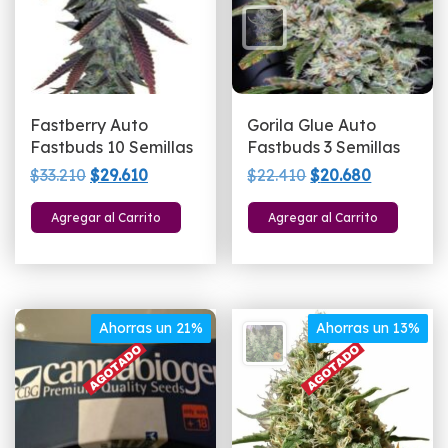
Fastberry Auto
Gorila Glue Auto
Fastbuds 10 Semillas
Fastbuds 3 Semillas
El
El
El
El
$
33.210
$
29.610
$
22.410
$
20.680
precio
precio
precio
precio
Agregar al Carrito
Agregar al Carrito
original
actual
original
actual
era:
es:
era:
es:
$33.210.
$29.610.
$22.410.
$20.680.
Ahorras un 21%
Ahorras un 13%