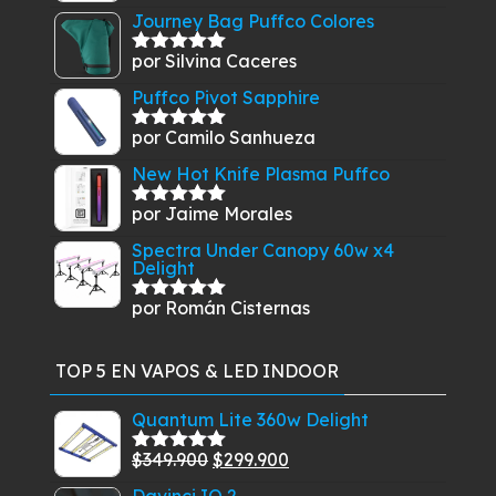
con
5
de 5
Journey Bag Puffco Colores
por Silvina Caceres
Valorado
con
5
de 5
Puffco Pivot Sapphire
por Camilo Sanhueza
Valorado
con
5
de 5
New Hot Knife Plasma Puffco
por Jaime Morales
Valorado
con
5
de 5
Spectra Under Canopy 60w x4
Delight
por Román Cisternas
Valorado
con
5
de 5
TOP 5 EN VAPOS & LED INDOOR
Quantum Lite 360w Delight
El
El
$
349.900
$
299.900
Valorado
con
5.00
de
precio
precio