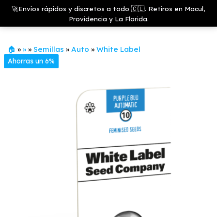
Saltar
Growshop
🚀Envíos rápidos y discretos a todo 🇨🇱. Retiros en Macul,
& LED
Menú
al
Providencia y La Florida.
Store
contenido
🏠
»
»
»
Semillas
»
Auto
»
White Label
Ahorras un 6%