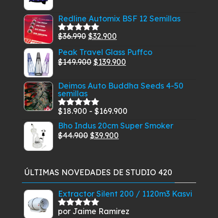
precio
precio
Redline Automix BSF 12 Semillas
original
actual
era:
es:
El
El
$
36.990
$
32.900
Valorado
$84.900.
$79.900.
con
5.00
de
precio
precio
Peak Travel Glass Puffco
5
original
actual
El
El
$
149.900
$
139.900
era:
es:
precio
precio
$36.990.
$32.900.
Deimos Auto Buddha Seeds 4-50
original
actual
semillas
era:
es:
$149.900.
$139.900.
Rango
$
18.900
-
$
169.900
Valorado
con
5.00
de
de
Bho Indus 20cm Super Smoker
5
El
El
precios:
$
44.900
$
39.900
precio
precio
desde
original
actual
$18.900
era:
es:
hasta
ÚLTIMAS NOVEDADES DE STUDIO 420
$44.900.
$39.900.
$169.900
Extractor Silent 200 / 1120m3 Kasvi
por Jaime Ramirez
Valorado