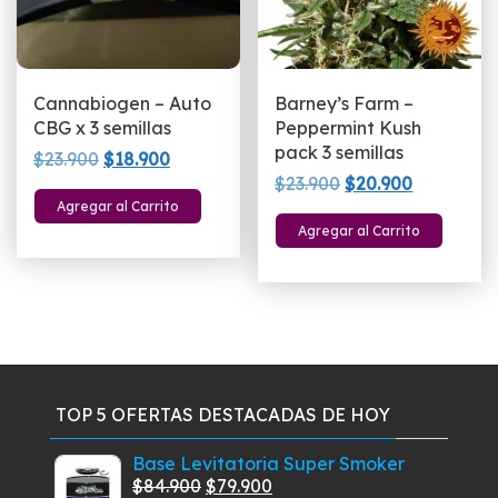
Cannabiogen – Auto
Barney’s Farm –
CBG x 3 semillas
Peppermint Kush
pack 3 semillas
El
El
$
23.900
$
18.900
El
El
$
23.900
$
20.900
precio
precio
Agregar al Carrito
precio
precio
original
actual
Agregar al Carrito
original
actual
era:
es:
era:
es:
$23.900.
$18.900.
$23.900.
$20.900.
TOP 5 OFERTAS DESTACADAS DE HOY
Base Levitatoria Super Smoker
El
El
$
84.900
$
79.900