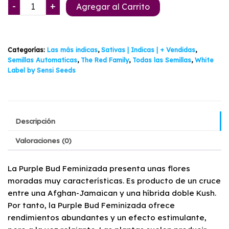
precio
precio
White
-
+
Agregar al Carrito
label
original
actual
by
sensi
era:
es:
Categorías:
Las más indicas
,
Sativas | Indicas | + Vendidas
,
seeds
$24.900.
$23.500.
Semillas Automaticas
,
The Red Family
,
Todas las Semillas
,
White
-
Label by Sensi Seeds
Purple
Bud
Auto
pack
Descripción
3+1
cantidad
Valoraciones (0)
La Purple Bud Feminizada presenta unas flores
moradas muy características. Es producto de un cruce
entre una Afghan-Jamaican y una híbrida doble Kush.
Por tanto, la Purple Bud Feminizada ofrece
rendimientos abundantes y un efecto estimulante,