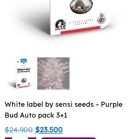
White label by sensi seeds – Purple
Bud Auto pack 3+1
El
El
$
24.900
$
23.500