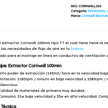
Cornwall
SKU:
CORNWALL100
Electronics
Categoría:
Extractores /
cantidad
Marca:
Cornwall Electron
 extractor Cornwall 100mm tipo TT el cual tiene tiene la 
 las necesidades de flujo de aire en tu
Indoor
.
ado para el montaje en línea en conductos de ventilación
ajas Extractor Cornwall 100mm
Alto poder de extracción (145m3/ hora en la velocidad baja
Rotación: 2180rpm / minuto en baja velocidad y 2385rpm / 
Silencioso.
Calidad de materiales de primera muy durable.
Consumo: 21w baja velocidad y 33w en alta velocidad. Com
 Técnica