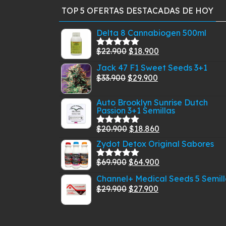
TOP 5 OFERTAS DESTACADAS DE HOY
Delta 8 Cannabiogen 500ml
El
El
$
22.900
$
18.900
Valorado
con
5.00
de
precio
precio
Jack 47 F1 Sweet Seeds 3+1
5
original
actual
El
El
$
33.900
$
29.900
era:
es:
precio
precio
$22.900.
$18.900.
Auto Brooklyn Sunrise Dutch
original
actual
Passion 3+1 Semillas
era:
es:
$33.900.
$29.900.
El
El
$
20.900
$
18.860
Valorado
con
5.00
de
precio
precio
Zydot Detox Original Sabores
5
original
actual
El
El
$
69.900
$
64.900
Valorado
era:
es:
con
5.00
de
precio
precio
Channel+ Medical Seeds 5 Semill
$20.900.
$18.860.
5
original
actual
El
El
$
29.900
$
27.900
era:
es:
precio
precio
$69.900.
$64.900.
original
actual
era:
es: