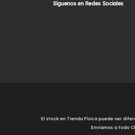
Síguenos en Redes Sociales
$29.900.
$27.900.
El stock en Tienda Física puede ser difer
Enviamos a todo Ch