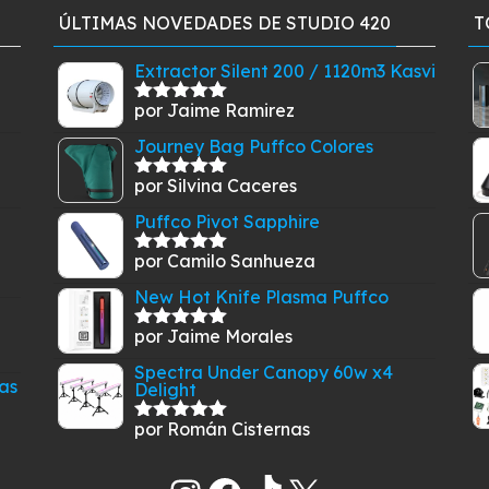
ÚLTIMAS NOVEDADES DE STUDIO 420
T
Extractor Silent 200 / 1120m3 Kasvi
por Jaime Ramirez
Valorado
con
5
de 5
Journey Bag Puffco Colores
por Silvina Caceres
Valorado
con
5
de 5
Puffco Pivot Sapphire
por Camilo Sanhueza
Valorado
con
5
de 5
New Hot Knife Plasma Puffco
por Jaime Morales
Valorado
con
5
de 5
Spectra Under Canopy 60w x4
as
Delight
por Román Cisternas
Valorado
con
5
de 5