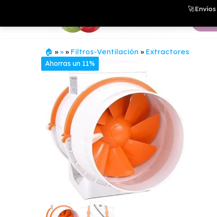
Saltar
Growshop
🚀Envíos 
& LED
al
Store
contenido
🏠
»
»
»
Filtros-Ventilación
»
Extractores
Ahorras un 11%