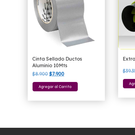
Cinta Sellado Ductos
Extr
Aluminio 10Mts
$
39.
El
El
$
8.900
$
7.900
precio
precio
Agr
Agregar al Carrito
original
actual
era:
es:
$8.900.
$7.900.