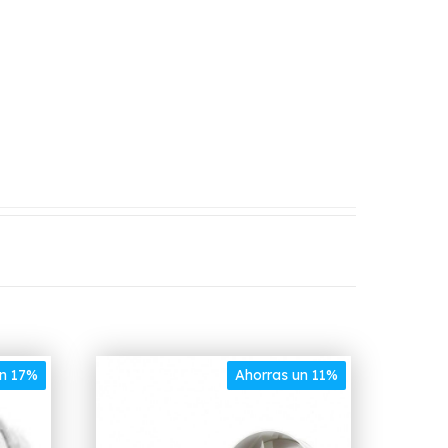
un 17%
Ahorras un 11%