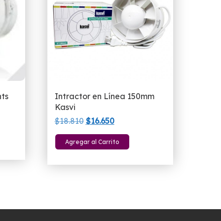
ts
Intractor en Línea 150mm
Kasvi
El
El
$
18.810
$
16.650
precio
precio
Agregar al Carrito
original
actual
era:
es:
$18.810.
$16.650.