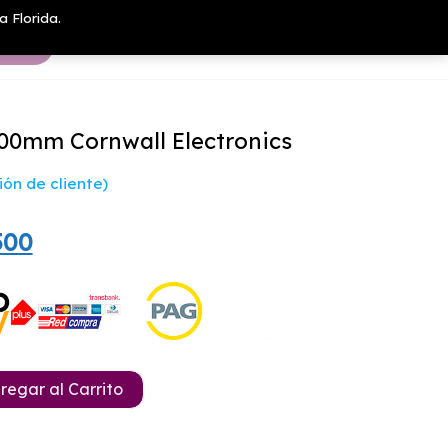
a Florida.
100mm Cornwall Electronics
ón de cliente)
El
500
io
precio
nal
actual
es:
900.
$53.500.
regar al Carrito