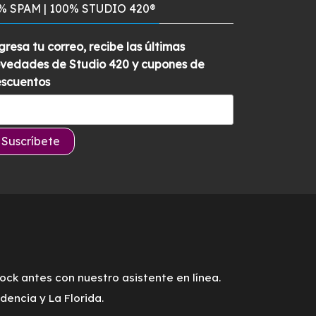
% SPAM | 100% STUDIO 420®
era:
es:
$829.900.
$789.900.
gresa tu correo, recibe las últimas
vedades de Studio 420 y cupones de
scuentos
tock antes con nuestro asistente en línea.
encia y La Florida.