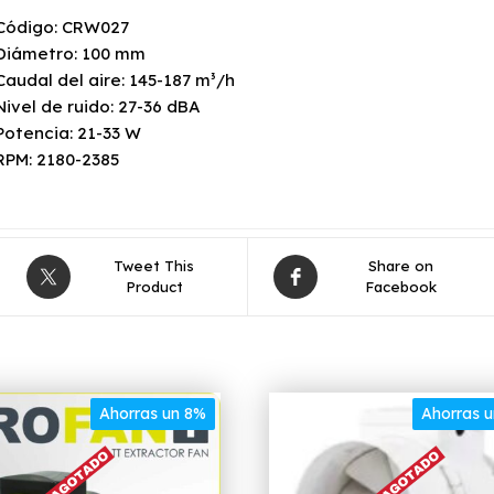
Código: CRW027
Diámetro: 100 mm
Caudal del aire: 145-187 m³/h
Nivel de ruido: 27-36 dBA
Potencia: 21-33 W
RPM: 2180-2385
Tweet This
Share on
Product
Facebook
Ahorras un 8%
Ahorras 