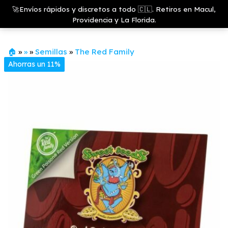
Saltar
Growshop
🚀Envíos rápidos y discretos a todo 🇨🇱. Retiros en Macul,
& LED
Menú
al
Providencia y La Florida.
Store
contenido
🏠
»
»
»
Semillas
»
The Red Family
Ahorras un 11%