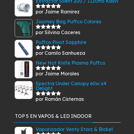
Extractor Silent 200 / 1120m3 Kasvi
por Jaime Ramirez
Valorado
con
5
de 5
Journey Bag Puffco Colores
por Silvina Caceres
Valorado
con
5
de 5
Puffco Pivot Sapphire
por Camilo Sanhueza
Valorado
con
5
de 5
New Hot Knife Plasma Puffco
por Jaime Morales
Valorado
con
5
de 5
Spectra Under Canopy 60w x4
Delight
por Román Cisternas
Valorado
con
5
de 5
TOP 5 EN VAPOS & LED INDOOR
Vaporizador Venty Storz & Bickel