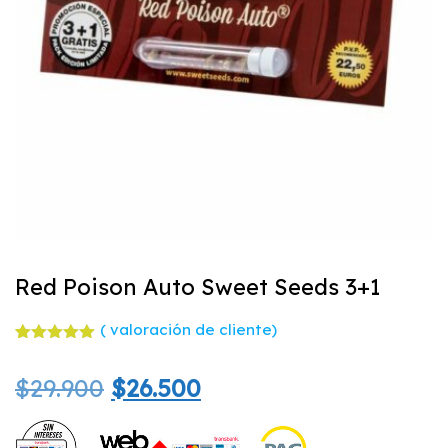
Red Poison Auto Sweet Seeds 3+1
(
valoración de cliente)
Valorado
1
con
5.00
El
El
$
29.900
$
26.500
de 5 en
base a
valoración
precio
precio
de un
cliente