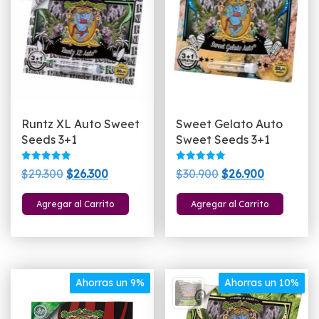
Runtz XL Auto Sweet
Sweet Gelato Auto
Seeds 3+1
Sweet Seeds 3+1
Valorado
Valorado
El
El
El
El
$
29.300
$
26.300
$
30.900
$
26.900
con
con
5.00
5.00
precio
precio
precio
precio
de 5
de 5
Agregar al Carrito
Agregar al Carrito
original
actual
original
actual
era:
es:
era:
es:
$29.300.
$26.300.
$30.900.
$26.900.
Ahorras un 9%
Ahorras un 10%