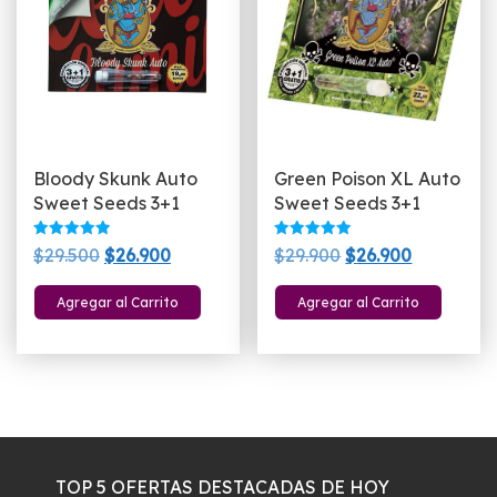
Bloody Skunk Auto
Green Poison XL Auto
Sweet Seeds 3+1
Sweet Seeds 3+1
Valorado
Valorado
El
El
El
El
$
29.500
$
26.900
$
29.900
$
26.900
con
con
5.00
5.00
precio
precio
precio
precio
de 5
de 5
Agregar al Carrito
Agregar al Carrito
original
actual
original
actual
era:
es:
era:
es:
$29.500.
$26.900.
$29.900.
$26.900.
TOP 5 OFERTAS DESTACADAS DE HOY