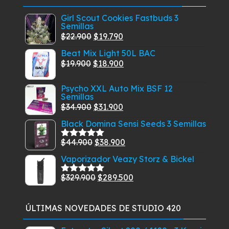
Girl Scout Cookies Fastbuds 3
Semillas
El
El
$
22.900
$
19.790
precio
precio
Beat Mix Light 50L BAC
original
actual
El
El
$
19.900
$
18.900
era:
es:
precio
precio
$22.900.
$19.790.
Psycho XXL Auto Mix BSF 12
original
actual
Semillas
era:
es:
El
El
$
34.900
$
31.900
$19.900.
$18.900.
precio
precio
Black Domina Sensi Seeds 3 Semillas
original
actual
El
El
$
44.900
$
38.900
era:
es:
Valorado
con
5.00
de
precio
precio
$34.900.
$31.900.
Vaporizador Veazy Storz & Bickel
5
original
actual
El
El
$
329.900
$
289.500
era:
es:
Valorado
con
5.00
de
precio
precio
$44.900.
$38.900.
5
original
actual
ÚLTIMAS NOVEDADES DE STUDIO 420
era:
es:
$329.900.
$289.500.