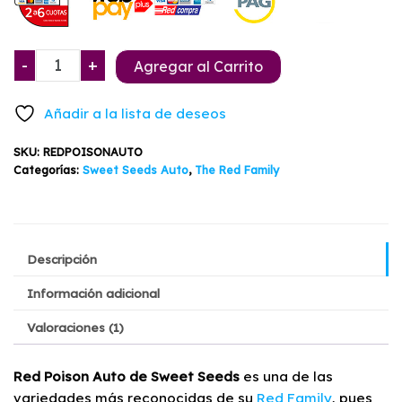
original
actual
era:
es:
Red
-
+
Agregar al Carrito
$29.900.
$26.500.
Poison
Auto
Añadir a la lista de deseos
Sweet
Seeds
SKU:
REDPOISONAUTO
3+1
Categorías:
Sweet Seeds Auto
,
The Red Family
cantidad
Descripción
Información adicional
Valoraciones (1)
Red Poison Auto de Sweet Seeds
es una de las
variedades más reconocidas de su
Red Family
, pues