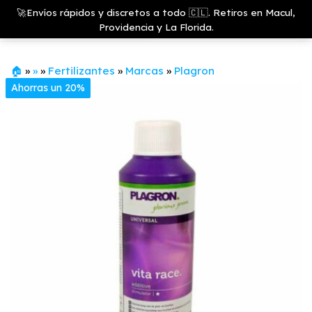
Saltar
Growshop
🚀Envíos rápidos y discretos a todo 🇨🇱. Retiros en Macul,
& LED
Menú
al
Providencia y La Florida.
Store
contenido
🏠
»
»
»
Fertilizantes
»
Marcas
»
Plagron
Ahorras un 20%