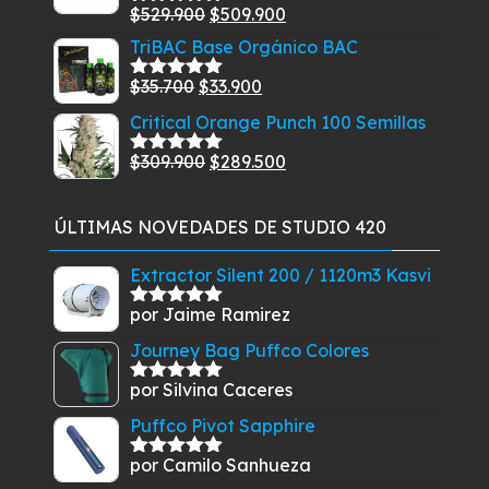
era:
es:
El
El
$
529.900
$
509.900
Valorado
$69.900.
$64.900.
con
5.00
de
precio
precio
TriBAC Base Orgánico BAC
5
original
actual
El
El
$
35.700
$
33.900
Valorado
era:
es:
con
5.00
de
precio
precio
Critical Orange Punch 100 Semillas
$529.900.
$509.900.
5
original
actual
El
El
$
309.900
$
289.500
era:
es:
Valorado
con
5.00
de
precio
precio
$35.700.
$33.900.
5
original
actual
ÚLTIMAS NOVEDADES DE STUDIO 420
era:
es:
$309.900.
$289.500.
Extractor Silent 200 / 1120m3 Kasvi
por Jaime Ramirez
Valorado
con
5
de 5
Journey Bag Puffco Colores
por Silvina Caceres
Valorado
con
5
de 5
Puffco Pivot Sapphire
por Camilo Sanhueza
Valorado
con
5
de 5