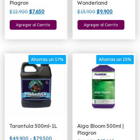
Plagron
Wonderland
El
El
El
El
$
12.900
$
7.650
$
13.900
$
9.900
precio
precio
precio
precio
Agregar al Carrito
Agregar al Carrito
original
actual
original
actual
era:
es:
era:
es:
$12.900.
$7.650.
$13.900.
$9.900.
Ahorras un 17%
Ahorras un 15%
Tarantula 500ml-1L
Alga Bloom 500ml |
Plagron
Rango
$
49.900
-
$
79.500