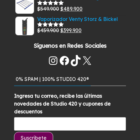
original
actual
El
El
$
549.900
$
489.900
era:
es:
Valorado
con
5.00
de
precio
precio
$349.900.
$299.900.
Vaporizador Venty Storz & Bickel
5
original
actual
El
El
$
459.900
$
399.900
era:
es:
Valorado
con
5.00
de
precio
precio
$549.900.
$489.900.
5
Síguenos en Redes Sociales
original
actual
era:
es:
Instagram
Facebook
TikTok
X
$459.900.
$399.900.
0% SPAM | 100% STUDIO 420®
Ingresa tu correo, recibe las últimas
novedades de Studio 420 y cupones de
descuentos