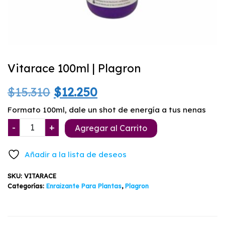
Vitarace 100ml | Plagron
El
El
$
15.310
$
12.250
precio
precio
Formato 100ml, dale un shot de energía a tus nenas
Vitarace
-
+
original
actual
Agregar al Carrito
100ml
era:
es:
|
Añadir a la lista de deseos
Plagron
$15.310.
$12.250.
cantidad
SKU:
VITARACE
Categorías:
Enraizante Para Plantas
,
Plagron