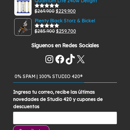
Quantum Lite 240w Delight
5
original
actual
El
El
$
269.900
$
229.900
Valorado
era:
es:
con
5.00
de
precio
precio
Plenty Black Storz & Bickel
$129.900.
$99.900.
5
original
actual
El
El
$
285.900
$
259.700
era:
es:
Valorado
con
5.00
de
precio
precio
$269.900.
$229.900.
5
Síguenos en Redes Sociales
original
actual
era:
es:
Instagram
Facebook
TikTok
X
$285.900.
$259.700.
0% SPAM | 100% STUDIO 420®
Ingresa tu correo, recibe las últimas
novedades de Studio 420 y cupones de
descuentos