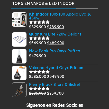
TOP 5 EN VAPOS & LED INDOOR
Kit Indoor 100x100 Apollo Evo 16
480w
El
El
$
829.900
$
789.900
Valorado
con
5.00
de
precio
precio
Quantum Lite 720w Delight
5
original
actual
El
El
$
549.900
$
489.900
Valorado
era:
es:
con
5.00
de
precio
precio
New Peak Pro Onyx Puffco
$829.900.
$789.900.
5
original
actual
$
479.900
era:
es:
$549.900.
$489.900.
Volcano Hybrid Onyx Edition
El
El
$
585.000
$
549.900
Valorado
con
5.00
de
precio
precio
Plenty Black Storz & Bickel
5
original
actual
El
El
$
285.900
$
259.700
era:
es:
Valorado
con
5.00
de
precio
precio
$585.000.
$549.900.
5
Síguenos en Redes Sociales
original
actual