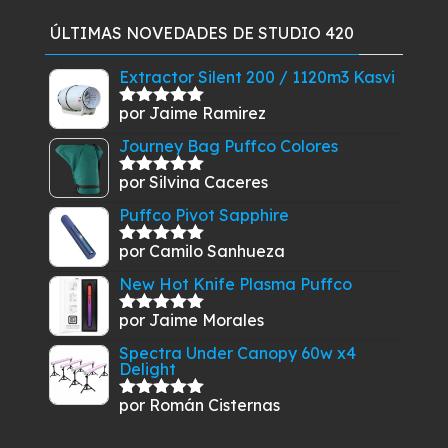
$91.400.
$82.500.
original
actual
ÚLTIMAS NOVEDADES DE STUDIO 420
era:
es:
$53.400.
$49.400.
Extractor Silent 200 / 1120m3 Kasvi
por Jaime Ramirez
Valorado
con
5
de 5
Journey Bag Puffco Colores
por Silvina Caceres
Valorado
con
5
de 5
Puffco Pivot Sapphire
por Camilo Sanhueza
Valorado
con
5
de 5
New Hot Knife Plasma Puffco
por Jaime Morales
Valorado
con
5
de 5
Spectra Under Canopy 60w x4
Delight
por Román Cisternas
Valorado
con
5
de 5