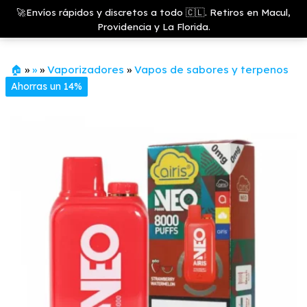
Saltar
Growshop
🚀Envíos rápidos y discretos a todo 🇨🇱. Retiros en Macul,
& LED
Menú
al
Providencia y La Florida.
Store
contenido
🏠
»
»
»
Vaporizadores
»
Vapos de sabores y terpenos
Ahorras un 14%