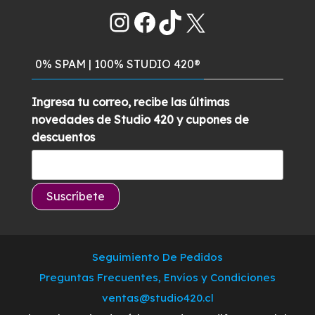
era:
es:
Instagram
Facebook
TikTok
X
$285.900.
$259.700.
0% SPAM | 100% STUDIO 420®
Ingresa tu correo, recibe las últimas
novedades de Studio 420 y cupones de
descuentos
Seguimiento De Pedidos
Preguntas Frecuentes, Envíos y Condiciones
ventas@studio420.cl