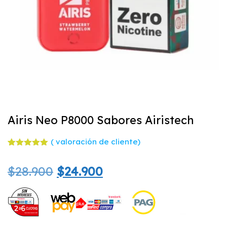
Airis Neo P8000 Sabores Airistech
(
valoración de cliente)
Valorado
1
con
5.00
El
El
$
28.900
$
24.900
de 5 en
base a
valoración
precio
precio
de un
cliente
original
actual