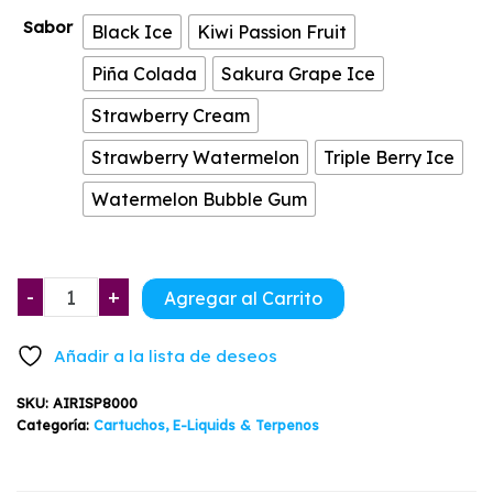
era:
es:
Sabor
Black Ice
Kiwi Passion Fruit
$28.900.
$24.900.
Piña Colada
Sakura Grape Ice
Strawberry Cream
Strawberry Watermelon
Triple Berry Ice
Watermelon Bubble Gum
Airis
-
+
Agregar al Carrito
Neo
P8000
Añadir a la lista de deseos
Sabores
Airistech
SKU:
AIRISP8000
cantidad
Categoría:
Cartuchos, E-Liquids & Terpenos