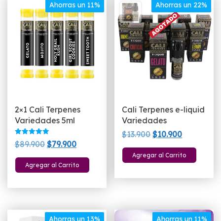
Ahorras un 11%
Ahorras un 22%
2×1 Cali Terpenes
Cali Terpenes e-liquid
Variedades 5ml
Variedades
El
El
$
13.900
$
10.900
Valorado
El
El
$
89.900
$
79.900
precio
precio
con
Este
5.00
precio
precio
Agregar al Carrito
original
actual
Este
de 5
pro
Agregar al Carrito
original
actual
era:
es:
producto
tien
era:
es:
$13.900.
$10.900.
tiene
múlt
$89.900.
$79.900.
múltiples
vari
variantes.
Las
Las
Ahorras un 13%
Ahorras un 11%
opc