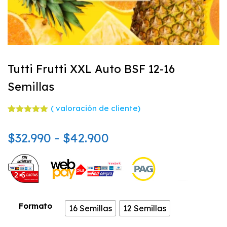
Tutti Frutti XXL Auto BSF 12-16
Semillas
(
valoración de cliente)
Valorado
1
con
5.00
Rango
$
32.990
-
$
42.900
de 5 en
base a
valoración
de
de un
cliente
precios:
desde
Formato
16 Semillas
12 Semillas
$32.990