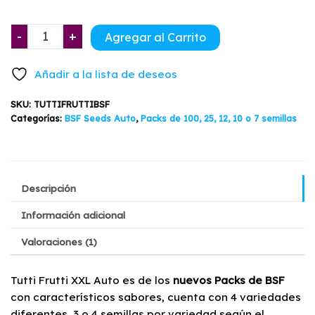
hasta
Tutti
$42.900
-
+
Agregar al Carrito
Frutti
XXL
Añadir a la lista de deseos
Auto
BSF
SKU:
TUTTIFRUTTIBSF
12-
Categorías:
BSF Seeds Auto
,
Packs de 100, 25, 12, 10 o 7 semillas
16
Semillas
cantidad
Descripción
Información adicional
Valoraciones (1)
Tutti Frutti XXL Auto es de los
nuevos Packs de BSF
con característicos sabores, cuenta con 4 variedades
diferentes, 3 o 4 semillas por variedad según el