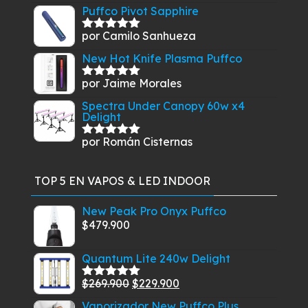
con
5
de 5
Puffco Pivot Sapphire
por Camilo Sanhueza
Valorado
con
5
de 5
New Hot Knife Plasma Puffco
por Jaime Morales
Valorado
con
5
de 5
Spectra Under Canopy 60w x4
Delight
por Román Cisternas
Valorado
con
5
de 5
TOP 5 EN VAPOS & LED INDOOR
New Peak Pro Onyx Puffco
$
479.900
Quantum Lite 240w Delight
El
El
$
269.900
$
229.900
Valorado
con
5.00
de
precio
precio
Vaporizador New Puffco Plus