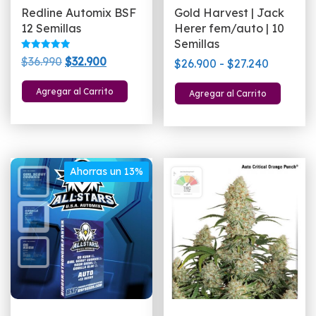
Redline Automix BSF
Gold Harvest | Jack
12 Semillas
Herer fem/auto | 10
Semillas
Valorado
El
El
$
36.990
$
32.900
Rango
$
26.900
-
$
27.240
con
5.00
precio
precio
de
de 5
Este
Agregar al Carrito
Agregar al Carrito
original
actual
precios:
pro
era:
es:
desde
tien
$36.990.
$32.900.
$26.900
múlt
hasta
vari
$27.240
Las
Ahorras un 13%
opc
se
pue
eleg
en
la
pág
de