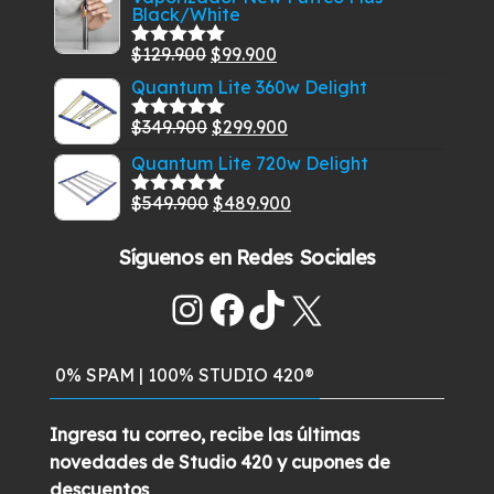
5
Black/White
original
actual
era:
es:
El
El
$
129.900
$
99.900
Valorado
$269.900.
$229.900.
con
5.00
de
precio
precio
Quantum Lite 360w Delight
5
original
actual
El
El
$
349.900
$
299.900
Valorado
era:
es:
con
5.00
de
precio
precio
Quantum Lite 720w Delight
$129.900.
$99.900.
5
original
actual
El
El
$
549.900
$
489.900
era:
es:
Valorado
con
5.00
de
precio
precio
$349.900.
$299.900.
5
Síguenos en Redes Sociales
original
actual
era:
es:
Instagram
Facebook
TikTok
X
$549.900.
$489.900.
0% SPAM | 100% STUDIO 420®
Ingresa tu correo, recibe las últimas
novedades de Studio 420 y cupones de
descuentos