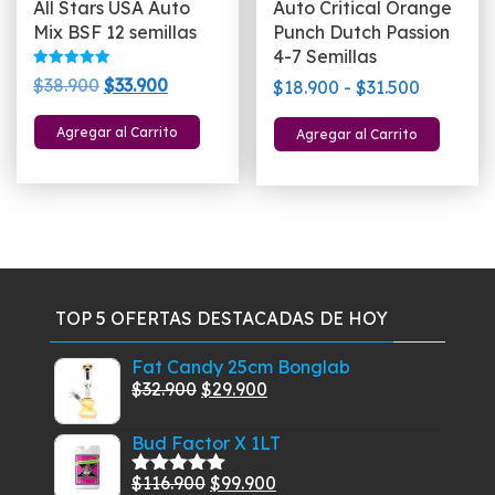
All Stars USA Auto
Auto Critical Orange
pro
Mix BSF 12 semillas
Punch Dutch Passion
4-7 Semillas
Valorado
El
El
$
38.900
$
33.900
Rango
$
18.900
-
$
31.500
con
5.00
precio
precio
de
de 5
Este
Agregar al Carrito
Agregar al Carrito
original
actual
precios:
pro
era:
es:
desde
tien
$38.900.
$33.900.
$18.900
múlt
hasta
vari
$31.500
Las
opc
se
TOP 5 OFERTAS DESTACADAS DE HOY
pue
eleg
Fat Candy 25cm Bonglab
El
El
en
$
32.900
$
29.900
la
precio
precio
pág
Bud Factor X 1LT
original
actual
de
era:
es:
El
El
$
116.900
$
99.900
Valorado
pro