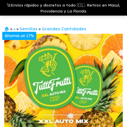
Saltar
Growshop
🚀Envíos rápidos y discretos a todo 🇨🇱. Retiros en Macul,
& LED
Menú
al
Providencia y La Florida.
Store
contenido
🏠
»
»
»
Semillas
»
Grandes Cantidades
Ahorras un 17%