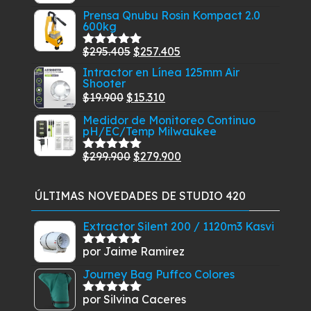
$32.900.
$29.900.
con
5.00
de
precio
precio
Prensa Qnubu Rosin Kompact 2.0
5
600kg
original
actual
era:
es:
El
El
$
295.405
$
257.405
Valorado
$116.900.
$99.900.
con
5.00
de
precio
precio
Intractor en Línea 125mm Air
5
Shooter
original
actual
El
El
$
19.900
$
15.310
era:
es:
precio
precio
Medidor de Monitoreo Continuo
$295.405.
$257.405.
pH/EC/Temp Milwaukee
original
actual
era:
es:
El
El
$
299.900
$
279.900
Valorado
$19.900.
$15.310.
con
5.00
de
precio
precio
5
original
actual
ÚLTIMAS NOVEDADES DE STUDIO 420
era:
es:
$299.900.
$279.900.
Extractor Silent 200 / 1120m3 Kasvi
por Jaime Ramirez
Valorado
con
5
de 5
Journey Bag Puffco Colores
por Silvina Caceres
Valorado