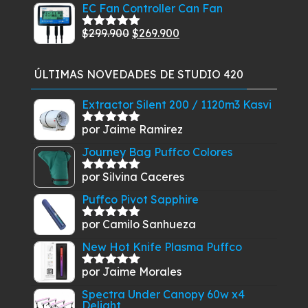
precio
precio
$269.900.
$249.900.
EC Fan Controller Can Fan
5
original
actual
El
El
$
299.900
$
269.900
era:
es:
Valorado
con
5.00
de
precio
precio
$37.900.
$27.900.
5
original
actual
ÚLTIMAS NOVEDADES DE STUDIO 420
era:
es:
$299.900.
$269.900.
Extractor Silent 200 / 1120m3 Kasvi
por Jaime Ramirez
Valorado
con
5
de 5
Journey Bag Puffco Colores
por Silvina Caceres
Valorado
con
5
de 5
Puffco Pivot Sapphire
por Camilo Sanhueza
Valorado
con
5
de 5
New Hot Knife Plasma Puffco
por Jaime Morales
Valorado
con
5
de 5
Spectra Under Canopy 60w x4
Delight