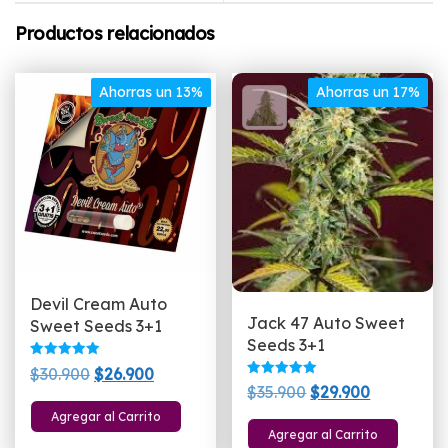
Productos relacionados
Ahorras un 13%
Ahorras un 17%
Devil Cream Auto
Jack 47 Auto Sweet
Sweet Seeds 3+1
Seeds 3+1
Valorado
El
El
$
30.900
$
26.900
con
Valorado
El
El
$
35.900
$
29.900
5.00
precio
precio
con
de 5
5.00
precio
precio
Agregar al Carrito
original
actual
de 5
Agregar al Carrito
original
actual
era:
es: