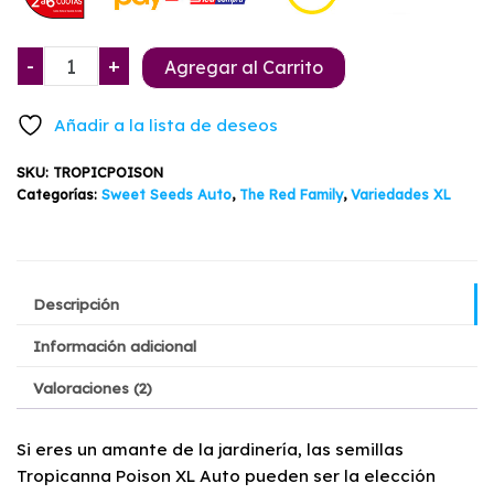
original
actual
era:
es:
Tropicanna
-
+
Agregar al Carrito
$30.500.
$28.760.
Poison
XL
Añadir a la lista de deseos
Auto
Sweet
SKU:
TROPICPOISON
Seeds
Categorías:
Sweet Seeds Auto
,
The Red Family
,
Variedades XL
3+1
cantidad
Descripción
Información adicional
Valoraciones (2)
Si eres un amante de la jardinería, las semillas
Tropicanna Poison XL Auto pueden ser la elección