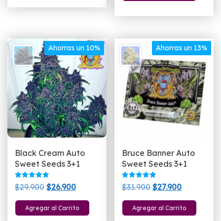
era:
es:
$30.900.
$26.900.
$35.900.
$29.900.
Ahorras un 10%
Ahorras un 13%
Black Cream Auto
Bruce Banner Auto
Sweet Seeds 3+1
Sweet Seeds 3+1
Valorado
Valorado
El
El
El
El
$
29.900
$
26.900
$
31.900
$
27.900
con
con
5.00
5.00
precio
precio
precio
precio
de 5
de 5
Agregar al Carrito
Agregar al Carrito
original
actual
original
actual