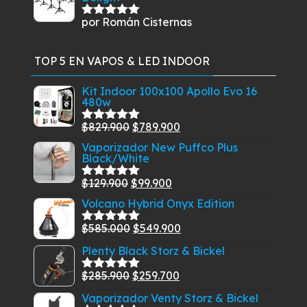
por Román Cisternas
Valorado
con
5
de 5
TOP 5 EN VAPOS & LED INDOOR
Kit Indoor 100x100 Apollo Evo 16
480w
El
El
$
829.900
$
789.900
Valorado
con
5.00
de
precio
precio
Vaporizador New Puffco Plus
5
Black/White
original
actual
era:
es:
El
El
$
129.900
$
99.900
Valorado
$829.900.
$789.900.
con
5.00
de
precio
precio
Volcano Hybrid Onyx Edition
5
original
actual
El
El
$
585.000
$
549.900
Valorado
era:
es:
con
5.00
de
precio
precio
Plenty Black Storz & Bickel
$129.900.
$99.900.
5
original
actual
El
El
$
285.900
$
259.700
era:
es:
Valorado
con
5.00
de
precio
precio
$585.000.
$549.900.
Vaporizador Venty Storz & Bickel
5