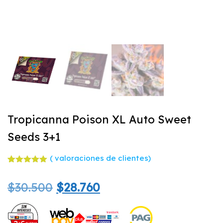
Tropicanna Poison XL Auto Sweet
Seeds 3+1
(
valoraciones de clientes)
Valorado
2
con
5.00
El
El
$
30.500
$
28.760
de 5 en
base a
valoracione
precio
precio
s de
clientes