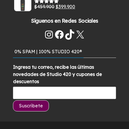
original
actual
El
El
$
459.900
$
399.900
era:
es:
Valorado
con
5.00
de
precio
precio
$285.900.
$259.700.
5
Síguenos en Redes Sociales
original
actual
era:
es:
Instagram
Facebook
TikTok
X
$459.900.
$399.900.
0% SPAM | 100% STUDIO 420®
Ingresa tu correo, recibe las últimas
novedades de Studio 420 y cupones de
descuentos