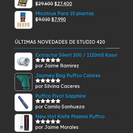
El
El
$
29.600
$
27.400
Valorado
desde
con
5.00
de
precio
precio
Micotrue Para 10 plantas
$18.900
5
original
actual
El
El
$
9.010
$
7.990
hasta
era:
es:
precio
precio
$169.900
$29.600.
$27.400.
original
actual
era:
es:
ÚLTIMAS NOVEDADES DE STUDIO 420
$9.010.
$7.990.
Extractor Silent 200 / 1120m3 Kasvi
por Jaime Ramirez
Valorado
con
5
de 5
Journey Bag Puffco Colores
por Silvina Caceres
Valorado
con
5
de 5
Puffco Pivot Sapphire
por Camilo Sanhueza
Valorado
con
5
de 5
New Hot Knife Plasma Puffco
por Jaime Morales
Valorado
con
5
de 5