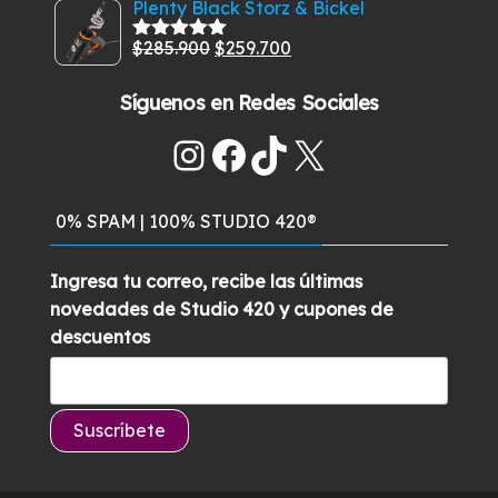
$549.900.
$489.900.
Plenty Black Storz & Bickel
5
original
actual
El
El
$
285.900
$
259.700
era:
es:
Valorado
con
5.00
de
precio
precio
$459.900.
$399.900.
5
Síguenos en Redes Sociales
original
actual
era:
es:
Instagram
Facebook
TikTok
X
$285.900.
$259.700.
0% SPAM | 100% STUDIO 420®
Ingresa tu correo, recibe las últimas
novedades de Studio 420 y cupones de
descuentos