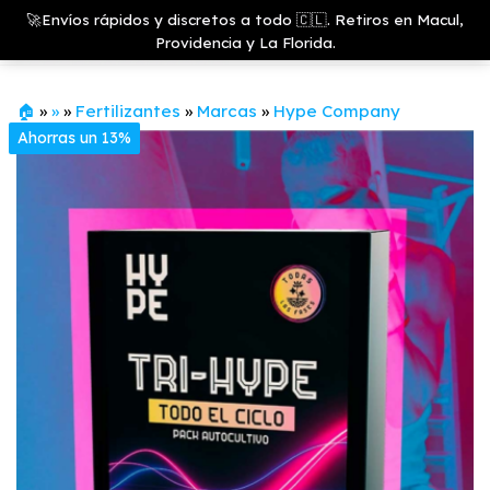
Saltar
Growshop
🚀Envíos rápidos y discretos a todo 🇨🇱. Retiros en Macul,
& LED
Menú
al
Providencia y La Florida.
Store
contenido
🏠
»
»
»
Fertilizantes
»
Marcas
»
Hype Company
Ahorras un 13%