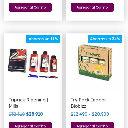
precio
precio
precio
precio
Agregar al Carrito
Agregar al Carrito
original
actual
original
actual
era:
es:
era:
es:
$29.250.
$24.950.
$38.610.
$35.910.
Ahorras un 11%
Ahorras un 34%
Tripack Ripening |
Try Pack Indoor
Mills
Biobizz
El
El
Rango
$
32.610
$
28.910
$
12.490
-
$
20.900
precio
precio
de
Este
Agregar al Carrito
Agregar al Carrito
original
actual
precios: