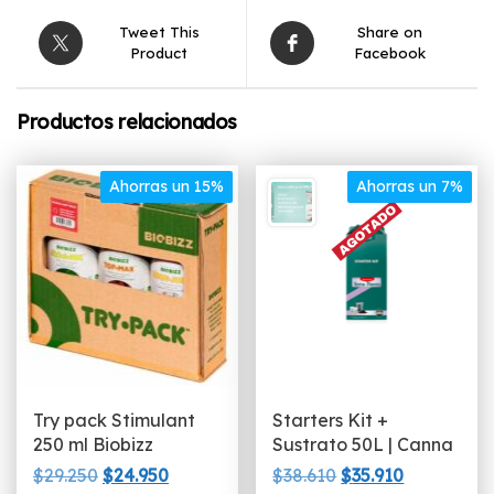
Tweet This
Share on
Product
Facebook
Productos relacionados
Ahorras un 15%
Ahorras un 7%
Try pack Stimulant
Starters Kit +
250 ml Biobizz
Sustrato 50L | Canna
El
El
El
El
$
29.250
$
24.950
$
38.610
$
35.910