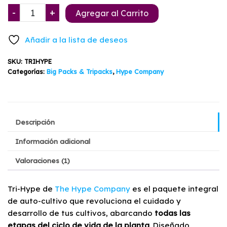
era:
es:
Tri-
-
+
Agregar al Carrito
$38.900.
$33.900.
Hype
Pack
Añadir a la lista de deseos
Hype
Company
SKU:
TRIHYPE
cantidad
Categorías:
Big Packs & Tripacks
,
Hype Company
Descripción
Información adicional
Valoraciones (1)
Tri-Hype de
The Hype Company
es el paquete integral
de auto-cultivo que revoluciona el cuidado y
desarrollo de tus cultivos, abarcando
todas las
etapas del ciclo de vida de la planta
. Diseñado