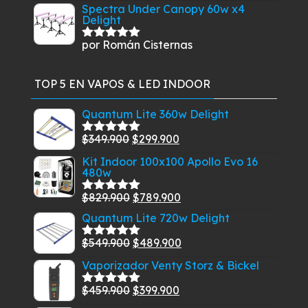
Spectra Under Canopy 60w x4
Delight
por Román Cisternas
Valorado
con
5
de 5
TOP 5 EN VAPOS & LED INDOOR
Quantum Lite 360w Delight
El
El
$
349.900
$
299.900
Valorado
con
5.00
de
precio
precio
Kit Indoor 100x100 Apollo Evo 16
5
480w
original
actual
era:
es:
El
El
$
829.900
$
789.900
Valorado
$349.900.
$299.900.
con
5.00
de
precio
precio
Quantum Lite 720w Delight
5
original
actual
El
El
$
549.900
$
489.900
Valorado
era:
es:
con
5.00
de
precio
precio
Vaporizador Venty Storz & Bickel
$829.900.
$789.900.
5
original
actual
El
El
$
459.900
$
399.900
era:
es:
Valorado
con
5.00
de
precio
precio