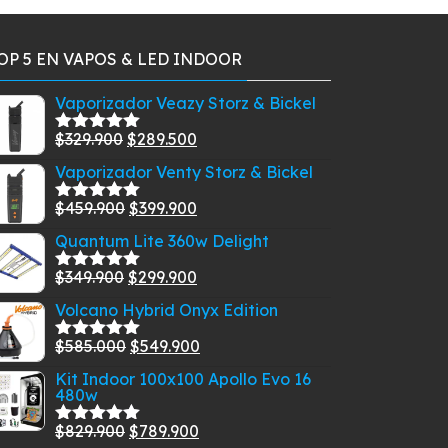
ciones
opciones
se
OP 5 EN VAPOS & LED INDOOR
eden
pueden
gir
elegir
Vaporizador Veazy Storz & Bickel
en
la
El
El
$
329.900
$
289.500
Valorado
gina
página
con
5.00
de
precio
precio
Vaporizador Venty Storz & Bickel
5
de
original
actual
oducto
producto
El
El
$
459.900
$
399.900
era:
es:
Valorado
con
5.00
de
precio
precio
$329.900.
$289.500.
Quantum Lite 360w Delight
5
original
actual
El
El
$
349.900
$
299.900
era:
es:
Valorado
con
5.00
de
precio
precio
$459.900.
$399.900.
Volcano Hybrid Onyx Edition
5
original
actual
El
El
$
585.000
$
549.900
era:
es:
Valorado
con
5.00
de
precio
precio
$349.900.
$299.900.
Kit Indoor 100x100 Apollo Evo 16
5
480w
original
actual
era:
es:
El
El
$
829.900
$
789.900
Valorado
$585.000.
$549.900.