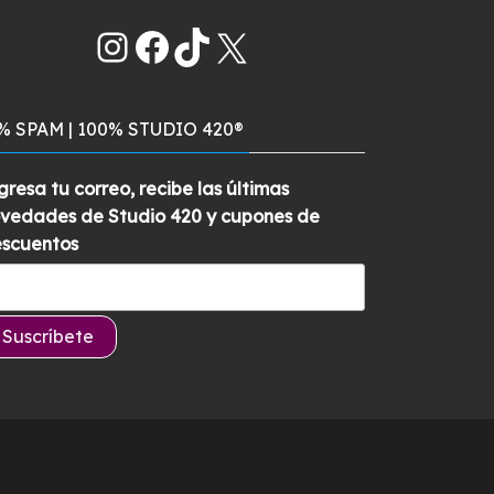
con
5.00
de
precio
precio
5
Instagram
Facebook
TikTok
X
original
actual
era:
es:
$829.900.
$789.900.
% SPAM | 100% STUDIO 420®
gresa tu correo, recibe las últimas
vedades de Studio 420 y cupones de
scuentos