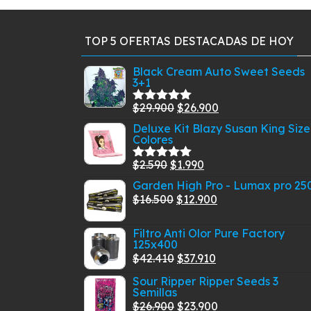
se
pueden
TOP 5 OFERTAS DESTACADAS DE HOY
elegir
en
Black Cream Auto Sweet Seeds
la
3+1
página
El
El
$
29.900
$
26.900
de
Valorado
con
5.00
de
precio
precio
producto
Deluxe Kit Blazy Susan King Size
5
Colores
original
actual
era:
es:
El
El
$
2.590
$
1.990
Valorado
$29.900.
$26.900.
con
5.00
de
precio
precio
Garden High Pro - Lumax pro 25
5
original
El
actual
El
$
16.500
$
12.900
era:
precio
es:
precio
Filtro Anti Olor Pure Factory
$2.590.
original
$1.990.
actual
125x400
era:
es:
El
El
$
42.410
$
37.910
$16.500.
$12.900.
precio
precio
Sour Ripper Ripper Seeds 3
Semillas
original
actual
El
El
$
26.900
$
23.900
era:
es: