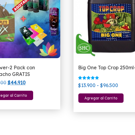
wer-2 Pack con
Big One Top Crop 250ml-
acho GRATIS
El
El
800
$
44.910
Valorado
Rango
$
13.900
-
$
96.500
con
precio
precio
5.00
de
Es
de 5
egar al Carrito
original
actual
Agregar al Carrito
precios
pr
era:
es:
desde
ti
$46.800.
$44.910.
$13.90
mú
hasta
var
$96.50
La