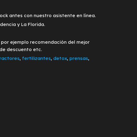
tock antes con nuestro asistente en línea.
encia y La Florida.
o por ejemplo recomendación del mejor
 de descuento etc.
ractores
,
fertilizantes
,
detox
,
prensas
,