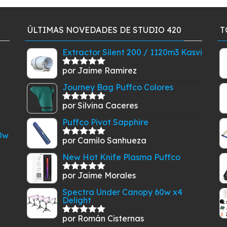
op
se
ÚLTIMAS NOVEDADES DE STUDIO 420
T
pu
ele
Extractor Silent 200 / 1120m3 Kasvi
en
la
por Jaime Ramirez
Valorado
pá
con
5
de 5
Journey Bag Puffco Colores
de
pr
por Silvina Caceres
Valorado
con
5
de 5
Puffco Pivot Sapphire
0w
por Camilo Sanhueza
Valorado
con
5
de 5
New Hot Knife Plasma Puffco
por Jaime Morales
Valorado
con
5
de 5
Spectra Under Canopy 60w x4
Delight
por Román Cisternas
Valorado