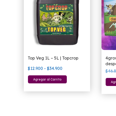
Top Veg 1L – 5L | Topcrop
4gro
desp
Rango
$
12.900
-
$
34.900
$
46.
de
Este
Agregar al Carrito
precios:
Agr
producto
desde
tiene
$12.900
múltiples
hasta
variantes.
$34.900
Las
opciones