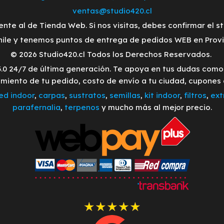
ventas@studio420.cl
ente al de Tienda Web. Si nos visitas, debes confirmar el s
ile y tenemos puntos de entrega de pedidos WEB en Provid
© 2026 Studio420.cl Todos los Derechos Reservados.
3.0 24/7 de última generación. Te apoya en tus dudas com
imiento de tu pedido, costo de envío a tu ciudad, cupones
led indoor
,
carpas
,
sustratos
,
semillas
,
kit indoor
,
filtros
,
ext
parafernalia
,
terpenos
y mucho más al mejor precio.