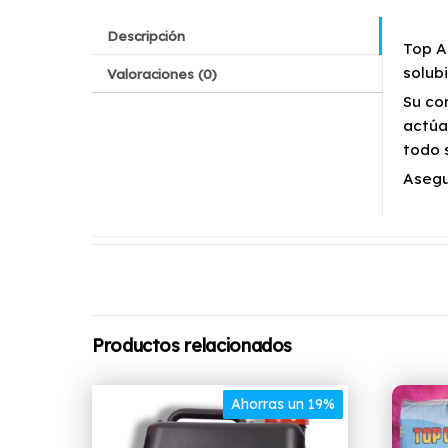
Descripción
Top A
solub
Valoraciones (0)
Su co
actúa
todo s
Asegu
Productos relacionados
Ahorras un 19%