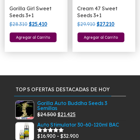
Gorilla Girl Sweet
Cream 47 Sweet
Seeds 3+1
Seeds 3+1
El
El
El
El
$
28.310
$
25.410
$
29.910
$
27.210
precio
precio
precio
precio
Agregar al Carrito
Agregar al Carrito
original
actual
original
actual
era:
es:
era:
es:
$28.310.
$25.410.
$29.910.
$27.210.
TOP 5 OFERTAS DESTACADAS DE HOY
Gorilla Auto Buddha Seeds 3
Semillas
El
El
$
24.500
$
21.425
precio
precio
Auto Stimulator 30-60-120ml BAC
original
actual
Rango
$
16.900
-
$
32.900
era:
es:
Valorado