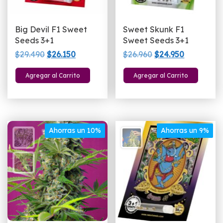
Big Devil F1 Sweet
Sweet Skunk F1
Seeds 3+1
Sweet Seeds 3+1
El
El
El
El
$
29.490
$
26.150
$
26.960
$
24.950
precio
precio
precio
precio
Agregar al Carrito
Agregar al Carrito
original
actual
original
actual
era:
es:
era:
es:
$29.490.
$26.150.
$26.960.
$24.950.
Ahorras un 10%
Ahorras un 9%