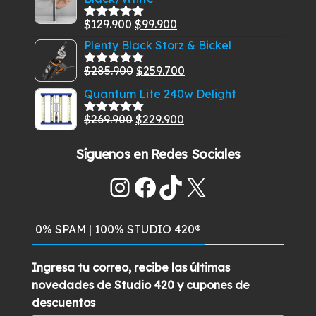
era:
es:
El
El
$
129.900
$
99.900
Valorado
$549.900.
$489.900.
con
5.00
de
precio
precio
Plenty Black Storz & Bickel
5
original
actual
El
El
$
285.900
$
259.700
Valorado
era:
es:
con
5.00
de
precio
precio
Quantum Lite 240w Delight
$129.900.
$99.900.
5
original
actual
El
El
$
269.900
$
229.900
era:
es:
Valorado
con
5.00
de
precio
precio
$285.900.
$259.700.
5
Síguenos en Redes Sociales
original
actual
era:
es:
Instagram
Facebook
TikTok
X
$269.900.
$229.900.
0% SPAM | 100% STUDIO 420®
Ingresa tu correo, recibe las últimas
novedades de Studio 420 y cupones de
descuentos