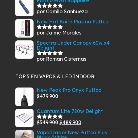
Puffco Pivot Sapphire
por Camilo Sanhueza
Valorado
con
5
de 5
New Hot Knife Plasma Puffco
por Jaime Morales
Valorado
con
5
de 5
Spectra Under Canopy 60w x4
Delight
por Román Cisternas
Valorado
con
5
de 5
TOP 5 EN VAPOS & LED INDOOR
New Peak Pro Onyx Puffco
$
479.900
Quantum Lite 720w Delight
El
El
$
549.900
$
489.900
Valorado
con
5.00
de
precio
precio
Vaporizador New Puffco Plus
5
Black/White
original
actual