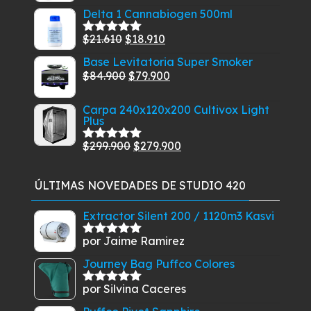
con
5.00
de
de
$24.500.
$21.425.
Delta 1 Cannabiogen 500ml
5
precios:
El
El
$
21.610
$
18.910
desde
Valorado
con
5.00
de
precio
precio
$16.900
Base Levitatoria Super Smoker
5
original
actual
El
El
$
84.900
$
79.900
hasta
era:
es:
precio
precio
$32.900
$21.610.
$18.910.
Carpa 240x120x200 Cultivox Light
original
actual
Plus
era:
es:
$84.900.
$79.900.
El
El
$
299.900
$
279.900
Valorado
con
5.00
de
precio
precio
5
original
actual
ÚLTIMAS NOVEDADES DE STUDIO 420
era:
es:
$299.900.
$279.900.
Extractor Silent 200 / 1120m3 Kasvi
por Jaime Ramirez
Valorado
con
5
de 5
Journey Bag Puffco Colores
por Silvina Caceres
Valorado
con
5
de 5