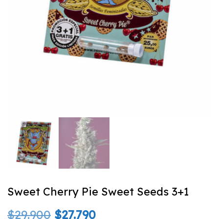
Sweet Cherry Pie Sweet Seeds 3+1
El
El
$
29.900
$
27.790