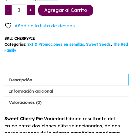
precio
precio
Sweet
-
+
Agregar al Carrito
Cherry
original
actual
Pie
Añadir a la lista de deseos
Sweet
era:
es:
Seeds
SKU:
CHERRYPIE
$29.900.
$27.790.
3+1
Categorías:
2x1 & Promociones en semillas
,
Sweet Seeds
,
The Red
cantidad
Family
Descripción
Información adicional
Valoraciones (0)
Sweet Cherry Pie
Variedad híbrida resultante del
cruce entre dos clones élite seleccionados, de dos
pesos pesados de la
crianza cannábica americana