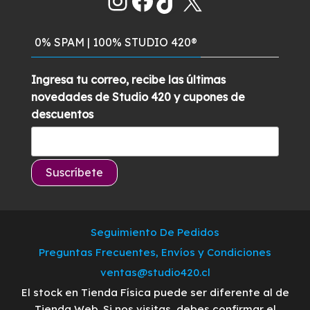
Instagram
Facebook
TikTok
X
$349.900.
$299.900.
0% SPAM | 100% STUDIO 420®
Ingresa tu correo, recibe las últimas
novedades de Studio 420 y cupones de
descuentos
Seguimiento De Pedidos
Preguntas Frecuentes, Envíos y Condiciones
ventas@studio420.cl
El stock en Tienda Física puede ser diferente al de
Tienda Web. Si nos visitas, debes confirmar el