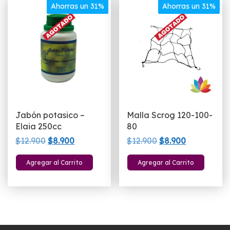
Ahorras un 31%
Ahorras un 31%
Jabón potasico –
Malla Scrog 120-100-
Elaia 250cc
80
El
El
El
El
$
12.900
$
8.900
$
12.900
$
8.900
precio
precio
precio
precio
Agregar al Carrito
Agregar al Carrito
original
actual
original
actual
era:
es:
era:
es:
$12.900.
$8.900.
$12.900.
$8.900.