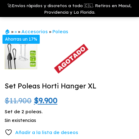
Saltar
Growshop
🚀Envíos rápidos y discretos a todo 🇨🇱. Retiros en Macul,
& LED
Menú
al
Providencia y La Florida.
Store
contenido
🏠
»
»
»
Accesorios
»
Poleas
Ahorras un 17%
Set Poleas Horti Hanger XL
El
El
$
11.900
$
9.900
precio
precio
Set de 2 poleas.
Sin existencias
original
actual
Añadir a la lista de deseos
era:
es: