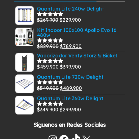
Quantum Lite 240w Delight
El
El
$
269.900
$
229.900
Valorado
con
5.00
de
precio
precio
Kit Indoor 100x100 Apollo Evo 16
5
480w
original
actual
era:
es:
El
El
$
829.900
$
789.900
Valorado
$269.900.
$229.900.
con
5.00
de
precio
precio
Vaporizador Venty Storz & Bickel
5
original
actual
El
El
$
459.900
$
399.900
Valorado
era:
es:
con
5.00
de
precio
precio
Quantum Lite 720w Delight
$829.900.
$789.900.
5
original
actual
El
El
$
549.900
$
489.900
era:
es:
Valorado
con
5.00
de
precio
precio
$459.900.
$399.900.
Quantum Lite 360w Delight
5
original
actual
El
El
$
349.900
$
299.900
era:
es:
Valorado
con
5.00
de
precio
precio
$549.900.
$489.900.
5
Síguenos en Redes Sociales
original
actual
era:
es: