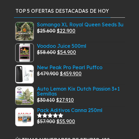
TOP 5 OFERTAS DESTACADAS DE HOY
Somango XL Royal Queen Seeds 3u
El
El
$
25.600
$
22.900
precio
precio
Voodoo Juice 500ml
original
actual
El
El
$
58.600
$
54.900
era:
es:
precio
precio
$25.600.
$22.900.
New Peak Pro Pearl Puffco
original
actual
El
El
$
479.900
$
459.900
era:
es:
precio
precio
$58.600.
$54.900.
Auto Lemon Kix Dutch Passion 3+1
original
actual
Semillas
era:
es:
El
El
$
30.610
$
27.910
$479.900.
$459.900.
precio
precio
Pack Aditivos Canna 250ml
original
actual
El
El
$
57.900
$
55.900
era:
es:
Valorado
con
5.00
de
precio
precio
$30.610.
$27.910.
5
original
actual