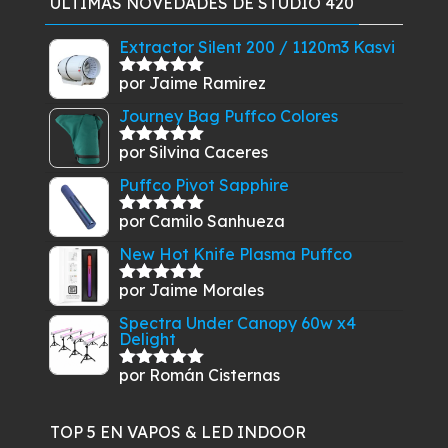
ÚLTIMAS NOVEDADES DE STUDIO 420
era:
es:
$57.900.
$55.900.
Extractor Silent 200 / 1120m3 Kasvi
por Jaime Ramirez
Valorado
con
5
de 5
Journey Bag Puffco Colores
por Silvina Caceres
Valorado
con
5
de 5
Puffco Pivot Sapphire
por Camilo Sanhueza
Valorado
con
5
de 5
New Hot Knife Plasma Puffco
por Jaime Morales
Valorado
con
5
de 5
Spectra Under Canopy 60w x4
Delight
por Román Cisternas
Valorado
con
5
de 5
TOP 5 EN VAPOS & LED INDOOR