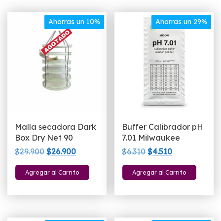
Ahorras un 10%
Ahorras un 29%
Malla secadora Dark
Buffer Calibrador pH
Box Dry Net 90
7.01 Milwaukee
El
El
El
El
$
29.900
$
26.900
$
6.310
$
4.510
precio
precio
precio
precio
Agregar al Carrito
Agregar al Carrito
original
actual
original
actual
era:
es:
era:
es:
$29.900.
$26.900.
$6.310.
$4.510.