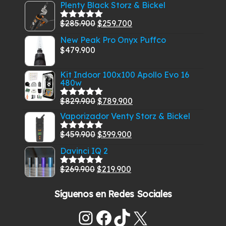
Plenty Black Storz & Bickel
El
El
$
285.900
$
259.700
Valorado
con
5.00
de
precio
precio
New Peak Pro Onyx Puffco
5
original
actual
$
479.900
era:
es:
$285.900.
$259.700.
Kit Indoor 100x100 Apollo Evo 16
480w
El
El
$
829.900
$
789.900
Valorado
con
5.00
de
precio
precio
Vaporizador Venty Storz & Bickel
5
original
actual
El
El
$
459.900
$
399.900
Valorado
era:
es:
con
5.00
de
precio
precio
Davinci IQ 2
$829.900.
$789.900.
5
original
actual
El
El
$
269.900
$
219.900
era:
es:
Valorado
con
5.00
de
precio
precio
$459.900.
$399.900.
5
Síguenos en Redes Sociales
original
actual
era:
es:
Instagram
Facebook
TikTok
X
$269.900.
$219.900.