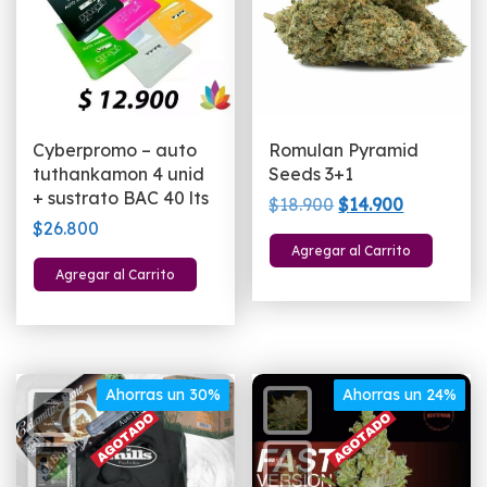
Cyberpromo – auto
Romulan Pyramid
tuthankamon 4 unid
Seeds 3+1
+ sustrato BAC 40 lts
El
El
$
18.900
$
14.900
$
26.800
precio
precio
Agregar al Carrito
original
actual
Agregar al Carrito
era:
es:
$18.900.
$14.900.
Ahorras un 30%
Ahorras un 24%