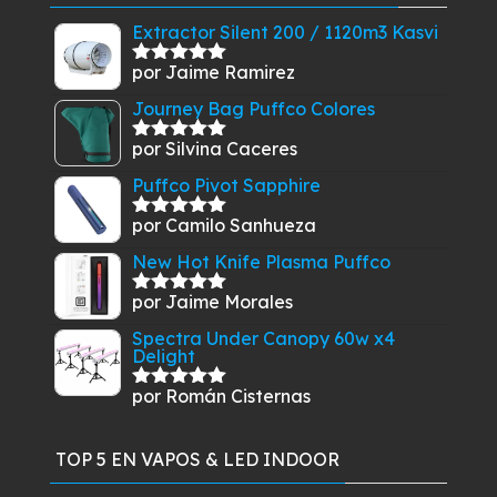
desde
$22.900
Extractor Silent 200 / 1120m3 Kasvi
hasta
por Jaime Ramirez
Valorado
$64.900
con
5
de 5
Journey Bag Puffco Colores
por Silvina Caceres
Valorado
con
5
de 5
Puffco Pivot Sapphire
por Camilo Sanhueza
Valorado
con
5
de 5
New Hot Knife Plasma Puffco
por Jaime Morales
Valorado
con
5
de 5
Spectra Under Canopy 60w x4
Delight
por Román Cisternas
Valorado
con
5
de 5
TOP 5 EN VAPOS & LED INDOOR