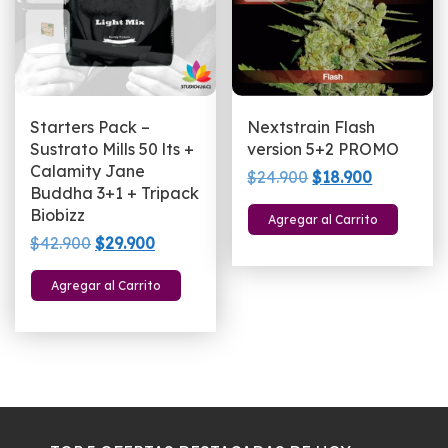
Starters Pack –
Nextstrain Flash
Sustrato Mills 50 lts +
version 5+2 PROMO
Calamity Jane
El
El
$
24.900
$
18.900
Buddha 3+1 + Tripack
precio
precio
Biobizz
Agregar al Carrito
original
actual
El
El
$
42.900
$
29.900
era:
es:
precio
precio
$24.900.
$18.900.
Agregar al Carrito
original
actual
era:
es:
$42.900.
$29.900.