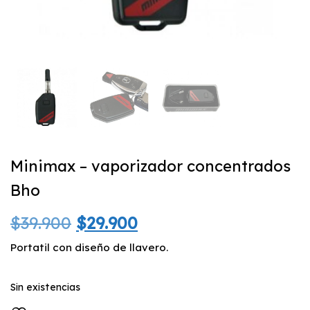
Minimax – vaporizador concentrados
Bho
El
El
$
39.900
$
29.900
precio
precio
Portatil con diseño de llavero.
original
actual
Sin existencias
era:
es: