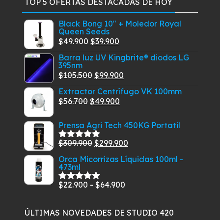
TOP 5 OFERTAS DESTACADAS DE HOY
Black Bong 10" + Moledor Royal
Queen Seeds
El
El
$
49.900
$
39.900
precio
precio
Barra luz UV Kingbrite® diodos LG
395nm
original
actual
El
El
$
105.500
$
99.900
era:
es:
precio
precio
$49.900.
$39.900.
Extractor Centrífugo VK 100mm
original
actual
El
El
$
56.700
$
49.900
era:
es:
precio
precio
$105.500.
$99.900.
Prensa Agri Tech 450KG Portatil
original
actual
era:
es:
El
El
$
309.900
$
299.900
Valorado
$56.700.
$49.900.
con
5.00
de
precio
precio
Orca Micorrizas Líquidas 100ml -
5
473ml
original
actual
era:
es:
Rango
$
22.900
-
$
64.900
Valorado
$309.900.
$299.900.
con
5.00
de
de
5
precios:
ÚLTIMAS NOVEDADES DE STUDIO 420