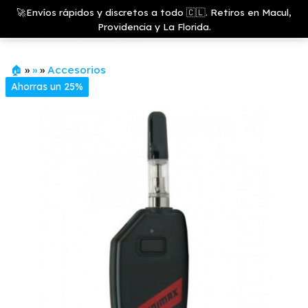
Saltar
Growshop
🚀Envíos rápidos y discretos a todo 🇨🇱. Retiros en Macul,
& LED
Menú
al
Providencia y La Florida.
Store
contenido
🏠
»
»
»
Accesorios
Ahorras un 25%