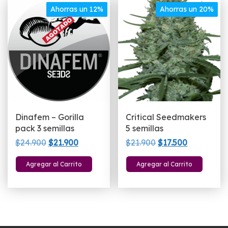
Ahorras un 12%
Ahorras un 20%
Dinafem – Gorilla
Critical Seedmakers
pack 3 semillas
5 semillas
El
El
El
El
$
24.900
$
21.900
$
21.900
$
17.500
precio
precio
precio
precio
Agregar al Carrito
Agregar al Carrito
original
actual
original
actual
era:
es:
era:
es:
$24.900.
$21.900.
$21.900.
$17.500.