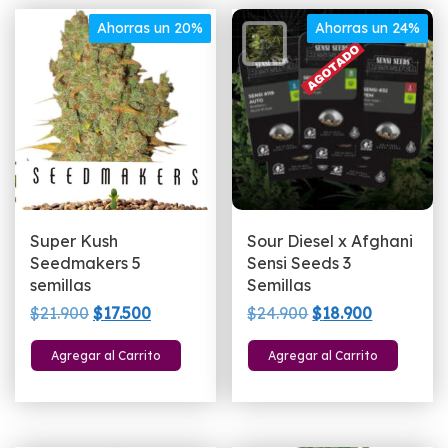
Ahorras un 20%
Ahorras un 24%
Super Kush
Sour Diesel x Afghani
Seedmakers 5
Sensi Seeds 3
semillas
Semillas
El
El
El
El
$
21.900
$
17.500
$
24.900
$
18.900
precio
precio
precio
precio
Agregar al Carrito
Agregar al Carrito
original
actual
original
actual
era:
es:
era:
es:
$21.900.
$17.500.
$24.900.
$18.900.