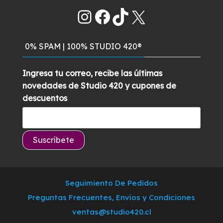
era:
es:
Instagram
Facebook
TikTok
X
$829.900.
$789.900.
0% SPAM | 100% STUDIO 420®
Ingresa tu correo, recibe las últimas
novedades de Studio 420 y cupones de
descuentos
Seguimiento De Pedidos
Preguntas Frecuentes, Envíos y Condiciones
ventas@studio420.cl