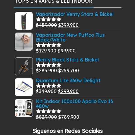
TOP 5 EN VAPOS & LED INDOOR
Vaporizador Venty Storz & Bickel
El
El
$
459.900
$
399.900
Valorado
con
5.00
de
precio
precio
Vaporizador New Puffco Plus
5
Black/White
original
actual
era:
es:
El
El
$
129.900
$
99.900
Valorado
$459.900.
$399.900.
con
5.00
de
precio
precio
Plenty Black Storz & Bickel
5
original
actual
El
El
$
285.900
$
259.700
Valorado
era:
es:
con
5.00
de
precio
precio
Quantum Lite 360w Delight
$129.900.
$99.900.
5
original
actual
El
El
$
349.900
$
299.900
era:
es:
Valorado
con
5.00
de
precio
precio
$285.900.
$259.700.
Kit Indoor 100x100 Apollo Evo 16
5
480w
original
actual
era:
es:
El
El
$
829.900
$
789.900
Valorado
$349.900.
$299.900.
con
5.00
de
precio
precio
5
Síguenos en Redes Sociales
original
actual