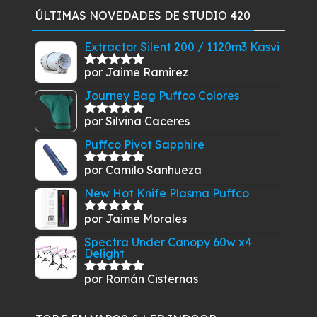
original
actual
ÚLTIMAS NOVEDADES DE STUDIO 420
era:
es:
$54.900.
$49.900.
Extractor Silent 200 / 1120m3 Kasvi
por Jaime Ramirez
Valorado
con
5
de 5
Journey Bag Puffco Colores
por Silvina Caceres
Valorado
con
5
de 5
Puffco Pivot Sapphire
por Camilo Sanhueza
Valorado
con
5
de 5
New Hot Knife Plasma Puffco
por Jaime Morales
Valorado
con
5
de 5
Spectra Under Canopy 60w x4
Delight
por Román Cisternas
Valorado
con
5
de 5