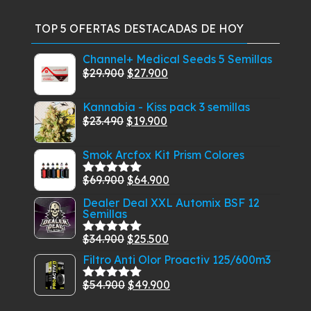
TOP 5 OFERTAS DESTACADAS DE HOY
Channel+ Medical Seeds 5 Semillas
El
El
$
29.900
$
27.900
precio
precio
Kannabia - Kiss pack 3 semillas
original
actual
El
El
$
23.490
$
19.900
era:
es:
precio
precio
$29.900.
$27.900.
Smok Arcfox Kit Prism Colores
original
actual
era:
es:
El
El
$
69.900
$
64.900
Valorado
$23.490.
$19.900.
con
5.00
de
precio
precio
Dealer Deal XXL Automix BSF 12
5
Semillas
original
actual
era:
es:
El
El
$
34.900
$
25.500
Valorado
$69.900.
$64.900.
con
5.00
de
precio
precio
Filtro Anti Olor Proactiv 125/600m3
5
original
actual
El
El
$
54.900
$
49.900
Valorado
era:
es:
con
5.00
de
precio
precio
$34.900.
$25.500.
5