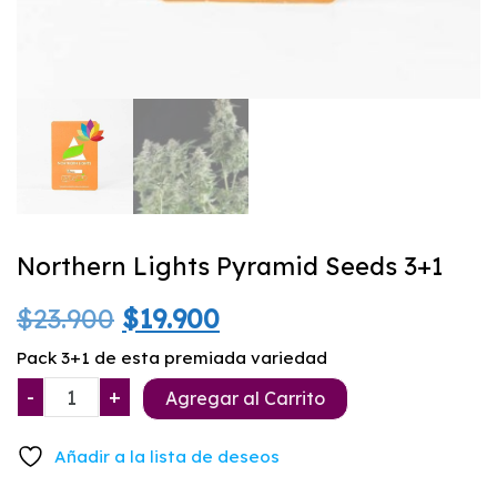
Northern Lights Pyramid Seeds 3+1
El
El
$
23.900
$
19.900
precio
precio
Pack 3+1 de esta premiada variedad
Northern
-
+
original
actual
Agregar al Carrito
Lights
era:
es:
Pyramid
Añadir a la lista de deseos
Seeds
$23.900.
$19.900.
3+1