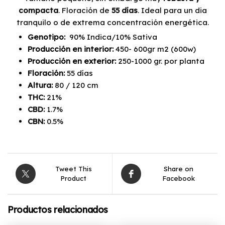
compacta
. Floración de
55 días
. Ideal para un dia
tranquilo o de extrema concentración energética.
Genotipo:
90% Indica/10% Sativa
Producción
en interior:
450- 600gr m2 (600w)
Producción en exterior:
250-1000 gr. por planta
Floración:
55 días
Altura:
80 / 120 cm
THC:
21%
CBD:
1.7%
CBN:
0.5%
Tweet This
Share on
Product
Facebook
Productos relacionados