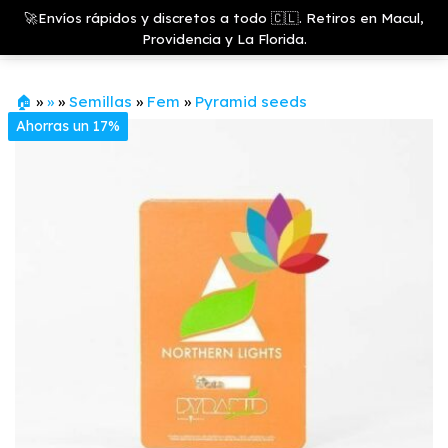
Saltar
Growshop
🚀Envíos rápidos y discretos a todo 🇨🇱. Retiros en Macul,
& LED
Menú
al
Providencia y La Florida.
Store
contenido
🏠
»
»
»
Semillas
»
Fem
»
Pyramid seeds
Ahorras un 17%