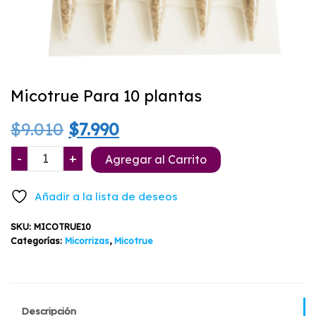
Micotrue Para 10 plantas
El
El
$
9.010
$
7.990
precio
precio
Micotrue
-
+
Agregar al Carrito
Para
original
actual
10
Añadir a la lista de deseos
plantas
era:
es:
cantidad
SKU:
MICOTRUE10
$9.010.
$7.990.
Categorías:
Micorrizas
,
Micotrue
Descripción