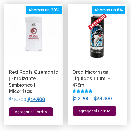
Ahorras un 20%
Ahorras un 8%
Red Roots Quemanta
Orca Micorrizas
| Enraizante
Líquidas 100ml –
Simbiotico |
473ml
Micorrizas
Valorado
Rango
$
22.900
-
$
64.900
El
El
$
18.700
$
14.900
con
5.00
de
precio
precio
Este
de 5
Agregar al Carrito
Agregar al Carrito
precios:
original
actual
pro
desde
era:
es:
tien
$22.900
$18.700.
$14.900.
múlt