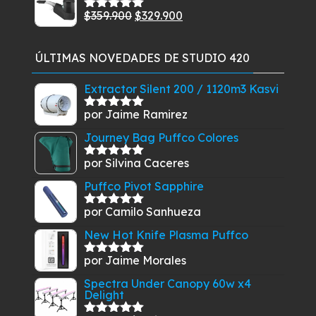
original
actual
El
El
$
359.900
$
329.900
Valorado
era:
es:
con
5.00
de
precio
precio
$55.900.
$48.900.
5
original
actual
ÚLTIMAS NOVEDADES DE STUDIO 420
era:
es:
$359.900.
$329.900.
Extractor Silent 200 / 1120m3 Kasvi
por Jaime Ramirez
Valorado
con
5
de 5
Journey Bag Puffco Colores
por Silvina Caceres
Valorado
con
5
de 5
Puffco Pivot Sapphire
por Camilo Sanhueza
Valorado
con
5
de 5
New Hot Knife Plasma Puffco
por Jaime Morales
Valorado
con
5
de 5
Spectra Under Canopy 60w x4
Delight