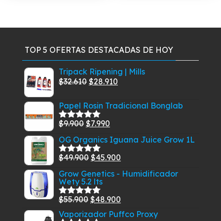
hasta
vari
$64.900
Las
opc
se
TOP 5 OFERTAS DESTACADAS DE HOY
pue
eleg
Tripack Ripening | Mills
en
El
El
$
32.610
$
28.910
la
precio
precio
pág
Papel Rosin Tradicional Bonglab
original
actual
de
era:
es:
El
El
$
9.900
$
7.990
Valorado
pro
$32.610.
$28.910.
con
5.00
de
precio
precio
OG Organics Iguana Juice Grow 1L
5
original
actual
El
El
$
49.900
$
45.900
era:
es:
Valorado
con
5.00
de
precio
precio
$9.900.
$7.990.
Grow Genetics - Humidificador
5
Wety 5.2 lts
original
actual
era:
es:
El
El
$
55.900
$
48.900
Valorado
$49.900.
$45.900.
con
5.00
de
precio
precio
Vaporizador Puffco Proxy
5