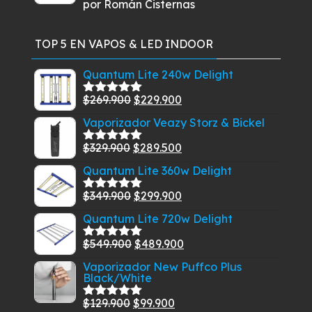
por Román Cisternas
Valorado
con
5
de 5
TOP 5 EN VAPOS & LED INDOOR
Quantum Lite 240w Delight
El
El
$
269.900
$
229.900
Valorado
con
5.00
de
precio
precio
Vaporizador Veazy Storz & Bickel
5
original
actual
El
El
$
329.900
$
289.500
era:
es:
Valorado
con
5.00
de
precio
precio
$269.900.
$229.900.
Quantum Lite 360w Delight
5
original
actual
El
El
$
349.900
$
299.900
era:
es:
Valorado
con
5.00
de
precio
precio
$329.900.
$289.500.
Quantum Lite 720w Delight
5
original
actual
El
El
$
549.900
$
489.900
era:
es:
Valorado
con
5.00
de
precio
precio
$349.900.
$299.900.
Vaporizador New Puffco Plus
5
Black/White
original
actual
era:
es:
El
El
$
129.900
$
99.900
Valorado