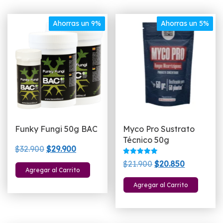
Ahorras un 9%
Ahorras un 5%
Funky Fungi 50g BAC
Myco Pro Sustrato
Técnico 50g
El
El
$
32.900
$
29.900
precio
precio
Valorado
El
El
$
21.900
$
20.850
con
Agregar al Carrito
original
actual
5.00
precio
precio
de 5
era:
es:
Agregar al Carrito
original
actual
$32.900.
$29.900.
era:
es:
$21.900.
$20.850.