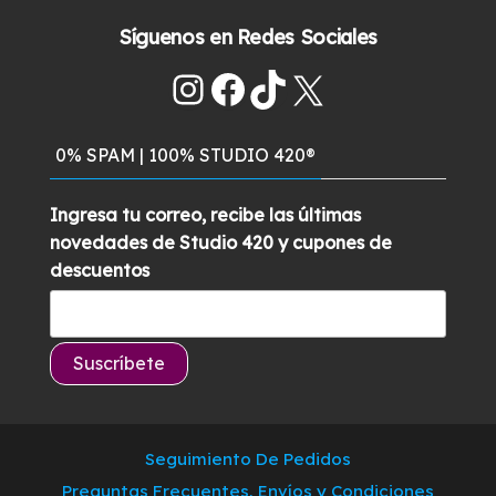
$549.900.
$489.900.
con
5.00
de
precio
precio
5
Síguenos en Redes Sociales
original
actual
era:
es:
Instagram
Facebook
TikTok
X
$129.900.
$99.900.
0% SPAM | 100% STUDIO 420®
Ingresa tu correo, recibe las últimas
novedades de Studio 420 y cupones de
descuentos
Seguimiento De Pedidos
Preguntas Frecuentes, Envíos y Condiciones