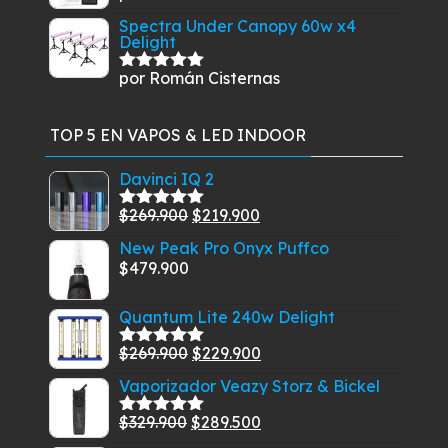
con
5
de 5
Spectra Under Canopy 60w x4
Delight
por Román Cisternas
Valorado
con
5
de 5
TOP 5 EN VAPOS & LED INDOOR
Davinci IQ 2
El
El
$
269.900
$
219.900
Valorado
con
5.00
de
precio
precio
New Peak Pro Onyx Puffco
5
original
actual
$
479.900
era:
es:
$269.900.
$219.900.
Quantum Lite 240w Delight
El
El
$
269.900
$
229.900
Valorado
con
5.00
de
precio
precio
Vaporizador Veazy Storz & Bickel
5
original
actual
El
El
$
329.900
$
289.500
era:
es:
Valorado
con
5.00
de
precio
precio