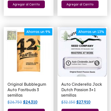
Agregar al Carrito
Agregar al Carrito
original
actual
original
actual
era:
es:
era:
es:
$24.900.
$21.900.
$23.160.
$19.910.
Ahorras un 9%
Ahorras un 13%
Original Bubblegum
Auto Cinderella Jack
Auto Fastbuds 3
Dutch Passion 3+1
semillas
semillas
El
El
El
El
$
26.750
$
24.310
$
32.150
$
27.910
precio
precio
precio
precio