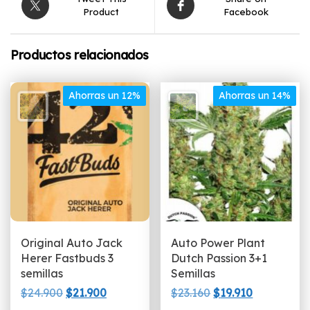
Product
Facebook
Productos relacionados
Ahorras un 12%
Ahorras un 14%
Original Auto Jack
Auto Power Plant
Herer Fastbuds 3
Dutch Passion 3+1
semillas
Semillas
El
El
El
El
$
24.900
$
21.900
$
23.160
$
19.910
precio
precio
precio
precio