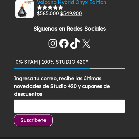
$269.900.
$229.900.
Volcano Hybrid Onyx Edition
5
original
actual
El
El
$
585.000
$
549.900
era:
es:
Valorado
con
5.00
de
precio
precio
$329.900.
$289.500.
5
Síguenos en Redes Sociales
original
actual
era:
es:
Instagram
Facebook
TikTok
X
$585.000.
$549.900.
0% SPAM | 100% STUDIO 420®
Ingresa tu correo, recibe las últimas
novedades de Studio 420 y cupones de
descuentos