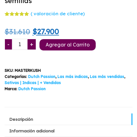
semillas
(
valoración de cliente)
Valorado
1
con
5.00
El
El
$
31.610
$
27.900
de 5 en
base a
valoración
precio
precio
Master
-
+
de un
Agregar al Carrito
cliente
Kush
original
actual
Dutch
Passion
era:
es:
SKU:
MASTERKUSH
3+1
$31.610.
$27.900.
Categorías:
Dutch Passion
,
Las más indicas
,
Las más vendidas
,
semillas
Sativas | Indicas | + Vendidas
cantidad
Marca:
Dutch Passion
Descripción
Información adicional