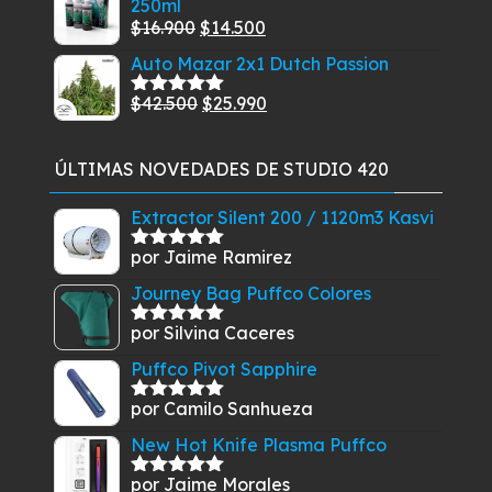
250ml
era:
es:
El
El
$
16.900
$
14.500
$30.210.
$27.510.
precio
precio
Auto Mazar 2x1 Dutch Passion
original
actual
El
El
$
42.500
$
25.990
era:
es:
Valorado
con
5.00
de
precio
precio
$16.900.
$14.500.
5
original
actual
ÚLTIMAS NOVEDADES DE STUDIO 420
era:
es:
$42.500.
$25.990.
Extractor Silent 200 / 1120m3 Kasvi
por Jaime Ramirez
Valorado
con
5
de 5
Journey Bag Puffco Colores
por Silvina Caceres
Valorado
con
5
de 5
Puffco Pivot Sapphire
por Camilo Sanhueza
Valorado
con
5
de 5
New Hot Knife Plasma Puffco
por Jaime Morales
Valorado