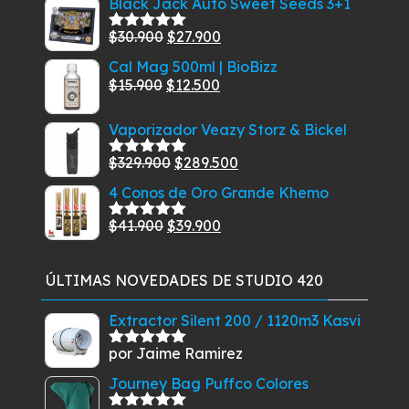
Black Jack Auto Sweet Seeds 3+1
5
original
actual
El
El
$
30.900
$
27.900
era:
es:
Valorado
con
5.00
de
precio
precio
$19.900.
$17.210.
Cal Mag 500ml | BioBizz
5
original
actual
El
El
$
15.900
$
12.500
era:
es:
precio
precio
$30.900.
$27.900.
Vaporizador Veazy Storz & Bickel
original
actual
era:
es:
El
El
$
329.900
$
289.500
Valorado
$15.900.
$12.500.
con
5.00
de
precio
precio
4 Conos de Oro Grande Khemo
5
original
actual
El
El
$
41.900
$
39.900
era:
es:
Valorado
con
5.00
de
precio
precio
$329.900.
$289.500.
5
original
actual
ÚLTIMAS NOVEDADES DE STUDIO 420
era:
es:
$41.900.
$39.900.
Extractor Silent 200 / 1120m3 Kasvi
por Jaime Ramirez
Valorado
con
5
de 5
Journey Bag Puffco Colores