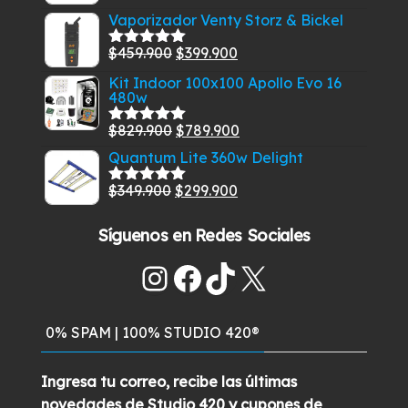
con
5.00
de
precio
precio
$585.000.
$549.900.
Vaporizador Venty Storz & Bickel
5
original
actual
El
El
$
459.900
$
399.900
era:
es:
Valorado
con
5.00
de
precio
precio
$269.900.
$229.900.
Kit Indoor 100x100 Apollo Evo 16
5
480w
original
actual
era:
es:
El
El
$
829.900
$
789.900
Valorado
$459.900.
$399.900.
con
5.00
de
precio
precio
Quantum Lite 360w Delight
5
original
actual
El
El
$
349.900
$
299.900
Valorado
era:
es:
con
5.00
de
precio
precio
$829.900.
$789.900.
5
Síguenos en Redes Sociales
original
actual
era:
es:
Instagram
Facebook
TikTok
X
$349.900.
$299.900.
0% SPAM | 100% STUDIO 420®
Ingresa tu correo, recibe las últimas
novedades de Studio 420 y cupones de