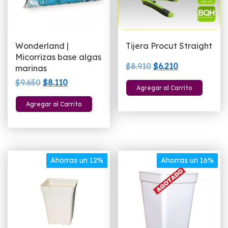
Wonderland |
Tijera Procut Straight
Micorrizas base algas
El
El
$
8.910
$
6.210
marinas
precio
precio
El
El
$
9.650
$
8.110
Agregar al Carrito
original
actual
precio
precio
era:
es:
Agregar al Carrito
original
actual
$8.910.
$6.210.
era:
es:
$9.650.
$8.110.
Ahorras un 12%
Ahorras un 16%