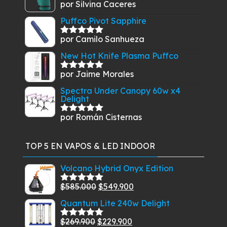
por Silvina Caceres
Valorado
con
5
de 5
Puffco Pivot Sapphire
por Camilo Sanhueza
Valorado
con
5
de 5
New Hot Knife Plasma Puffco
por Jaime Morales
Valorado
con
5
de 5
Spectra Under Canopy 60w x4
Delight
por Román Cisternas
Valorado
con
5
de 5
TOP 5 EN VAPOS & LED INDOOR
Volcano Hybrid Onyx Edition
El
El
$
585.000
$
549.900
Valorado
con
5.00
de
precio
precio
Quantum Lite 240w Delight
5
original
actual
El
El
$
269.900
$
229.900
era:
es:
Valorado