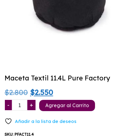
Maceta Textil 11.4L Pure Factory
El
El
$
2.800
$
2.550
precio
precio
Maceta
-
+
Agregar al Carrito
Textil
original
actual
11.4L
Añadir a la lista de deseos
Pure
era:
es:
Factory
SKU:
PFACT11.4