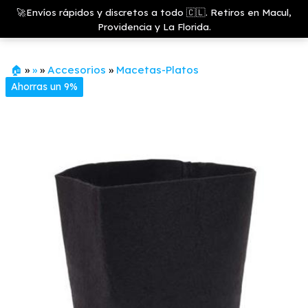
Saltar
Growshop
🚀Envíos rápidos y discretos a todo 🇨🇱. Retiros en Macul,
& LED
Menú
al
Providencia y La Florida.
Store
contenido
🏠
»
»
»
Accesorios
»
Macetas-Platos
Ahorras un 9%