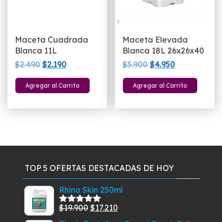
Maceta Cuadrada
Maceta Elevada
Blanca 11L
Blanca 18L 26x26x40
El
El
El
El
$
2.490
$
2.190
$
5.900
$
4.950
precio
precio
precio
precio
Agregar al Carrito
Agregar al Carrito
original
actual
original
actual
era:
es:
era:
es:
$2.490.
$2.190.
$5.900.
$4.950.
TOP 5 OFERTAS DESTACADAS DE HOY
Rhino Skin 250ml
El
El
$
19.900
$
17.210
Valorado
con
5.00
de
precio
precio