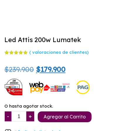
Led Attis 200w Lumatek
(
valoraciones de clientes)
Valorado
2
con
5.00
El
El
$
239.900
$
179.900
de 5 en
base a
valoracione
precio
precio
s de
clientes
original
actual
era:
es:
O hasta agotar stock.
$239.900.
$179.900.
Led
-
+
Agregar al Carrito
Attis
200w