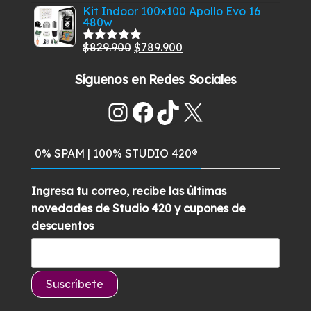
con
5.00
de
precio
precio
$549.900.
$489.900.
Kit Indoor 100x100 Apollo Evo 16
5
480w
original
actual
era:
es:
El
El
$
829.900
$
789.900
Valorado
$285.900.
$259.700.
con
5.00
de
precio
precio
5
Síguenos en Redes Sociales
original
actual
era:
es:
Instagram
Facebook
TikTok
X
$829.900.
$789.900.
0% SPAM | 100% STUDIO 420®
Ingresa tu correo, recibe las últimas
novedades de Studio 420 y cupones de
descuentos