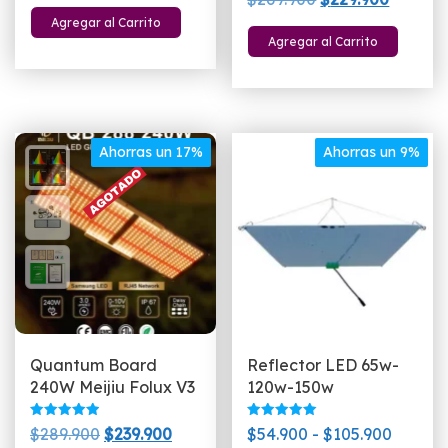
precio
precio
con
5.00
precio
precio
Agregar al Carrito
original
actual
de 5
Agregar al Carrito
original
actual
era:
es:
era:
es:
$24.900.
$18.400.
$269.900.
$229.90
Ahorras un 17%
Ahorras un 9%
Quantum Board
Reflector LED 65w-
240W Meijiu Folux V3
120w-150w
Valorado
Valorado
El
El
Rango
$
289.900
$
239.900
$
54.900
-
$
105.900
con
con