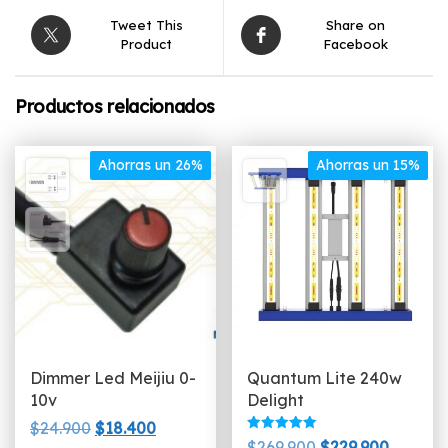
Tweet This
Share on
Product
Facebook
Productos relacionados
Ahorras un 26%
Ahorras un 15%
Dimmer Led Meijiu 0-
Quantum Lite 240w
10v
Delight
El
El
$
24.900
$
18.400
Valorado
El
El
$
269.900
$
229.900