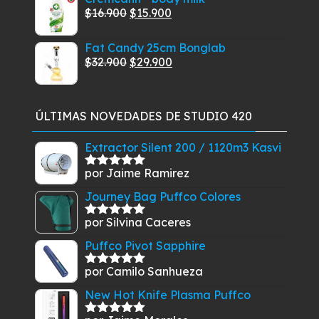
original
actual
El
El
$
16.900
$
15.900
era:
es:
precio
precio
$49.900.
$44.900.
Fat Candy 25cm Bonglab
original
actual
El
El
$
32.900
$
29.900
era:
es:
precio
precio
$16.900.
$15.900.
original
actual
era:
es:
ÚLTIMAS NOVEDADES DE STUDIO 420
$32.900.
$29.900.
Extractor Silent 200 / 1120m3 Kasvi
por Jaime Ramirez
Valorado
con
5
de 5
Journey Bag Puffco Colores
por Silvina Caceres
Valorado
con
5
de 5
Puffco Pivot Sapphire
por Camilo Sanhueza
Valorado
con
5
de 5
New Hot Knife Plasma Puffco