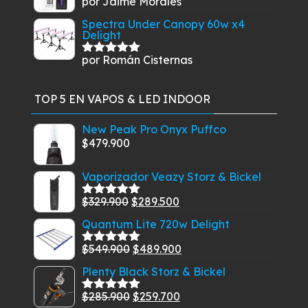
por Jaime Morales
Valorado
con
5
de 5
Spectra Under Canopy 60w x4
Delight
por Román Cisternas
Valorado
con
5
de 5
TOP 5 EN VAPOS & LED INDOOR
New Peak Pro Onyx Puffco
$
479.900
Vaporizador Veazy Storz & Bickel
El
El
$
329.900
$
289.500
Valorado
con
5.00
de
precio
precio
Quantum Lite 720w Delight
5
original
actual
El
El
$
549.900
$
489.900
era:
es:
Valorado
con
5.00
de
precio
precio
$329.900.
$289.500.
Plenty Black Storz & Bickel
5
original
actual
El
El
$
285.900
$
259.700
era:
es:
Valorado