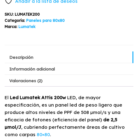
Añadir a la lista de deseos
Lumatek
cantidad
SKU:
LUMATEK200
Categoría:
Paneles para 80x80
Marca:
Lumatek
Descripción
Información adicional
Valoraciones (2)
El
Led Lumatek Attis 200w
LED, de mayor
especificación, es un panel led de peso ligero que
produce altos niveles de PPF de 508 µmol/s y una
eficacia de fotones (eficiencia del panel)
de 2,5
µmol/J
, cubriendo perfectamente áreas de cultivo
como carpas
80×80
.