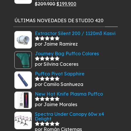
era:
es:
El
El
$
209.900
$
199.900
Valorado
$26.210.
$23.150.
con
5.00
de
precio
precio
5
original
actual
ÚLTIMAS NOVEDADES DE STUDIO 420
era:
es:
$209.900.
$199.900.
Extractor Silent 200 / 1120m3 Kasvi
por Jaime Ramirez
Valorado
con
5
de 5
Journey Bag Puffco Colores
por Silvina Caceres
Valorado
con
5
de 5
Puffco Pivot Sapphire
por Camilo Sanhueza
Valorado
con
5
de 5
New Hot Knife Plasma Puffco
por Jaime Morales
Valorado
con
5
de 5
Spectra Under Canopy 60w x4
Delight
por Román Cisternas
Valorado