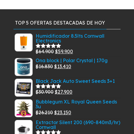
TOP 5 OFERTAS DESTACADAS DE HOY
Humidificador 8.5lts Cornwall
Electronics
El
El
$
64.900
$
59.900
Valorado
con
5.00
de
precio
precio
Ona block | Polar Crystal | 170g
5
El
original
El
actual
$
16.830
$
13.410
precio
era:
precio
es:
Black Jack Auto Sweet Seeds 3+1
original
$64.900.
actual
$59.900.
era:
es:
El
El
$
30.900
$
27.900
Valorado
$16.830.
$13.410.
con
5.00
de
precio
precio
Bubblegum XL Royal Queen Seeds
5
3u
original
actual
El
El
$
26.210
$
23.150
era:
es:
precio
precio
$30.900.
$27.900.
Extractor Silent 200 (690-840m3/hr)
Cornwall
original
actual