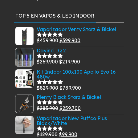
con
5
de 5
TOP 5 EN VAPOS & LED INDOOR
Vaporizador Venty Storz & Bickel
El
El
$
459.900
$
399.900
Valorado
con
5.00
de
precio
precio
Davinci IQ 2
5
original
actual
El
El
$
269.900
$
219.900
era:
es:
Valorado
con
5.00
de
precio
precio
$459.900.
$399.900.
Kit Indoor 100x100 Apollo Evo 16
5
480w
original
actual
era:
es:
El
El
$
829.900
$
789.900
Valorado
$269.900.
$219.900.
con
5.00
de
precio
precio
Plenty Black Storz & Bickel
5
original
actual
El
El
$
285.900
$
259.700
Valorado
era:
es:
con
5.00
de
precio
precio
Vaporizador New Puffco Plus
$829.900.
$789.900.
5
Black/White
original
actual
era:
es:
El
El
$
129.900
$
99.900
Valorado