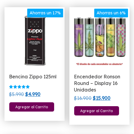
Ahorras un 17%
Ahorras un 6%
Bencina Zippo 125ml
Encendedor Ronson
Round – Display 16
Unidades
Valorado
El
El
$
5.990
$
4.990
con
El
El
$
16.900
$
15.900
5.00
precio
precio
de 5
precio
precio
Agregar al Carrito
original
actual
Agregar al Carrito
original
actual
era:
es:
era:
es:
$5.990.
$4.990.
$16.900.
$15.900.