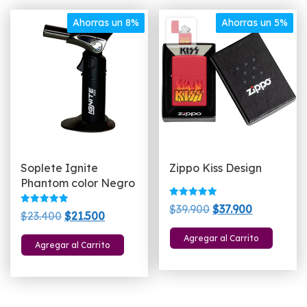
Ahorras un 8%
Ahorras un 5%
Soplete Ignite
Zippo Kiss Design
Phantom color Negro
Valorado
El
El
$
39.900
$
37.900
Valorado
El
El
con
$
23.400
$
21.500
con
5.00
precio
precio
5.00
de 5
precio
precio
de 5
Agregar al Carrito
original
actual
Agregar al Carrito
original
actual
era:
es:
era:
es:
$39.900.
$37.900.
$23.400.
$21.500.