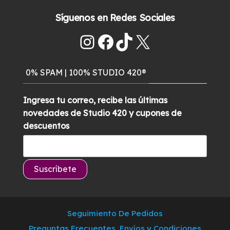
$285.900.
$259.700.
con
5.00
de
precio
precio
5
Síguenos en Redes Sociales
original
actual
era:
es:
Instagram
Facebook
TikTok
X
$129.900.
$99.900.
0% SPAM | 100% STUDIO 420®
Ingresa tu correo, recibe las últimas
novedades de Studio 420 y cupones de
descuentos
Seguimiento De Pedidos
Preguntas Frecuentes, Envíos y Condiciones