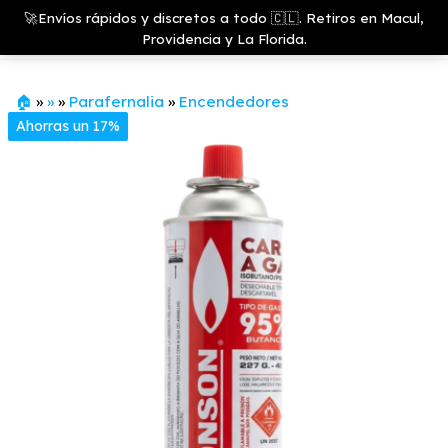
Saltar
Growshop
🚀Envíos rápidos y discretos a todo 🇨🇱. Retiros en Macul,
& LED
Menú
al
Providencia y La Florida.
Store
contenido
🏠
»
»
»
Parafernalia
»
Encendedores
Ahorras un 17%