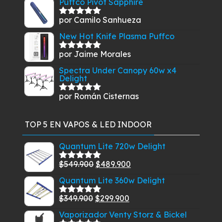
Puffco Pivot Sapphire
por Camilo Sanhueza
Valorado
con
5
de 5
New Hot Knife Plasma Puffco
por Jaime Morales
Valorado
con
5
de 5
Spectra Under Canopy 60w x4
Delight
por Román Cisternas
Valorado
con
5
de 5
TOP 5 EN VAPOS & LED INDOOR
Quantum Lite 720w Delight
El
El
$
549.900
$
489.900
Valorado
con
5.00
de
precio
precio
Quantum Lite 360w Delight
5
original
actual
El
El
$
349.900
$
299.900
era:
es:
Valorado
con
5.00
de
precio
precio
$549.900.
$489.900.
Vaporizador Venty Storz & Bickel
5