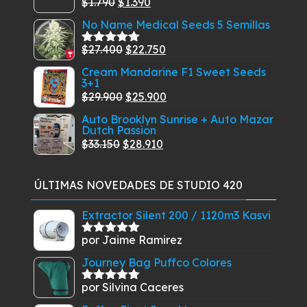
El
El
$
1.790
$
1.390
era:
es:
precio
precio
$79.900.
$69.850.
No Name Medical Seeds 5 Semillas
original
actual
El
El
$
27.400
$
22.750
era:
es:
Valorado
con
5.00
de
precio
precio
$1.790.
$1.390.
Cream Mandarine F1 Sweet Seeds
5
3+1
original
actual
El
El
$
29.900
$
25.900
era:
es:
precio
precio
$27.400.
$22.750.
Auto Brooklyn Sunrise + Auto Mazar
Dutch Passion
original
actual
El
El
$
33.150
$
28.910
era:
es:
precio
precio
$29.900.
$25.900.
original
actual
ÚLTIMAS NOVEDADES DE STUDIO 420
era:
es:
$33.150.
$28.910.
Extractor Silent 200 / 1120m3 Kasvi
por Jaime Ramirez
Valorado
con
5
de 5
Journey Bag Puffco Colores
por Silvina Caceres
Valorado
con
5
de 5