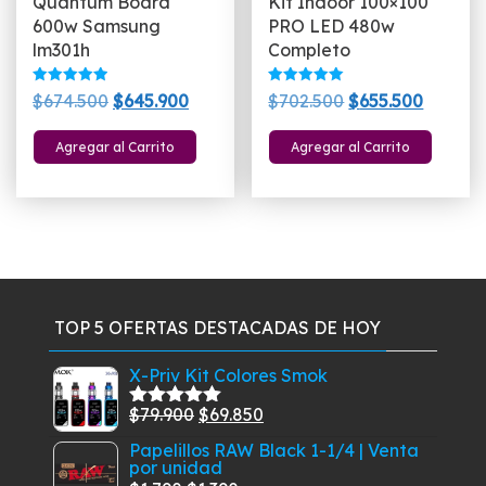
Quantum Board
Kit Indoor 100×100
600w Samsung
PRO LED 480w
lm301h
Completo
Valorado
Valorado
El
El
El
El
$
674.500
$
645.900
$
702.500
$
655.500
con
con
5.00
5.00
precio
precio
precio
precio
de 5
de 5
Agregar al Carrito
Agregar al Carrito
original
actual
original
actual
era:
es:
era:
es:
$674.500.
$645.900.
$702.500.
$655.50
TOP 5 OFERTAS DESTACADAS DE HOY
X-Priv Kit Colores Smok
El
El
$
79.900
$
69.850
Valorado
con
5.00
de
precio
precio
Papelillos RAW Black 1-1/4 | Venta
5
por unidad
original
actual