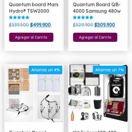
Quantum board Mars
Quantum Board QB-
Hydro® TSW2000
4000 Samsung 480w
Valorado
Valorado
El
El
El
El
$
539.500
$
499.900
$
529.900
$
509.900
con
con
5.00
5.00
precio
precio
precio
precio
de 5
de 5
Agregar al Carrito
Agregar al Carrito
original
actual
original
actual
era:
es:
era:
es:
$539.500.
$499.900.
$529.900.
$509.90
Ahorras un 4%
Ahorras un 7%