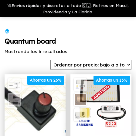
Saltar
Growshop
🚀Envíos rápidos y discretos a todo 🇨🇱. Retiros en Macul,
& LED
Menú
al
Providencia y La Florida.
Store
contenido
🏠
Quantum board
Ordenado
Mostrando los 6 resultados
por
precio:
bajo
Ahorras un 26%
a
Ahorras un 13%
alto