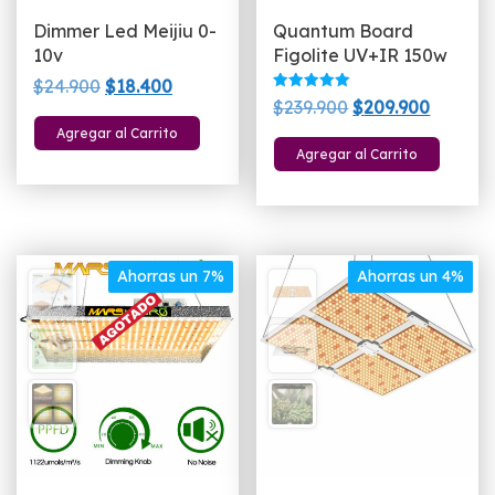
Dimmer Led Meijiu 0-
Quantum Board
10v
Figolite UV+IR 150w
El
El
$
24.900
$
18.400
Valorado
El
El
$
239.900
$
209.900
precio
precio
con
5.00
precio
precio
Agregar al Carrito
original
actual
de 5
Agregar al Carrito
original
actual
era:
es:
era:
es:
$24.900.
$18.400.
$239.900.
$209.90
Ahorras un 7%
Ahorras un 4%