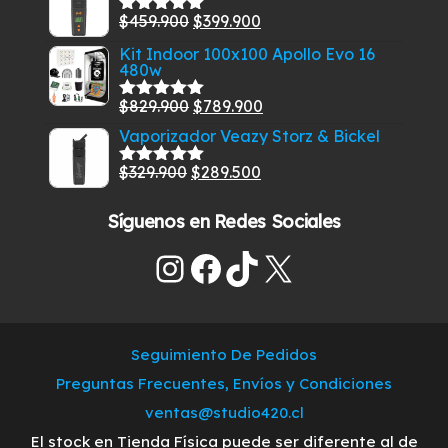
original
actual
El
El
$
459.900
$
399.900
era:
es:
Valorado
con
5.00
de
precio
precio
$349.900.
$299.900.
Kit Indoor 100x100 Apollo Evo 16
5
480w
original
actual
era:
es:
El
El
$
829.900
$
789.900
Valorado
$459.900.
$399.900.
con
5.00
de
precio
precio
Vaporizador Veazy Storz & Bickel
5
original
actual
El
El
$
329.900
$
289.500
Valorado
era:
es:
con
5.00
de
precio
precio
$829.900.
$789.900.
5
Síguenos en Redes Sociales
original
actual
era:
es:
Instagram
Facebook
TikTok
X
$329.900.
$289.500.
Seguimiento De Pedidos
Preguntas Frecuentes, Envíos y Condiciones
ventas@studio420.cl
El stock en Tienda Física puede ser diferente al de