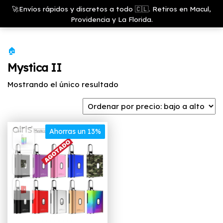
Saltar
Growshop
🚀Envíos rápidos y discretos a todo 🇨🇱. Retiros en Macul,
& LED
Menú
al
Providencia y La Florida.
Store
contenido
🏠
Mystica II
Mostrando el único resultado
Ahorras un 13%