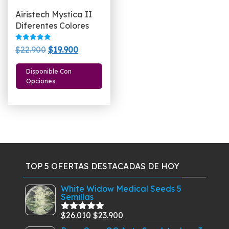
Airistech Mystica II
Diferentes Colores
Valorado
El
El
$
22.900
$
19.900
con
5.00
precio
precio
Este
de 5
Disponible Con
original
actual
producto
Opciones
era:
es:
tiene
$22.900.
$19.900.
múltiples
variantes.
Las
opciones
se
pueden
TOP 5 OFERTAS DESTACADAS DE HOY
elegir
White Widow Medical Seeds 5
en
Semillas
la
página
El
El
$
26.010
$
23.900
Valorado
de
con
5.00
de
precio
precio