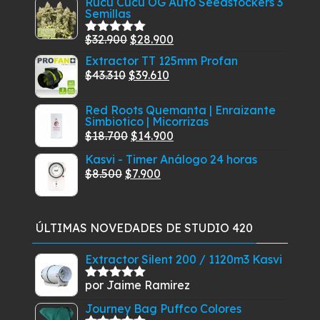
Rucu Cucu OG Auto Seedstockers 3
5
producto
Semillas
original
actual
era:
es:
El
El
$
32.900
$
28.900
Valorado
$26.010.
$23.900.
con
5.00
de
precio
precio
Extractor TT 125mm Profan
5
El
original
El
actual
$
43.310
$
39.610
precio
era:
precio
es:
Red Roots Quemanta | Enraizante
original
$32.900.
actual
$28.900.
Simbiotico | Micorrizas
era:
es:
El
El
$
18.700
$
14.900
$43.310.
$39.610.
precio
precio
Kasvi - Timer Análogo 24 horas
original
actual
El
El
$
8.500
$
7.900
era:
es:
precio
precio
$18.700.
$14.900.
original
actual
era:
es:
ÚLTIMAS NOVEDADES DE STUDIO 420
$8.500.
$7.900.
Extractor Silent 200 / 1120m3 Kasvi
por Jaime Ramirez
Valorado
con
5
de 5
Journey Bag Puffco Colores