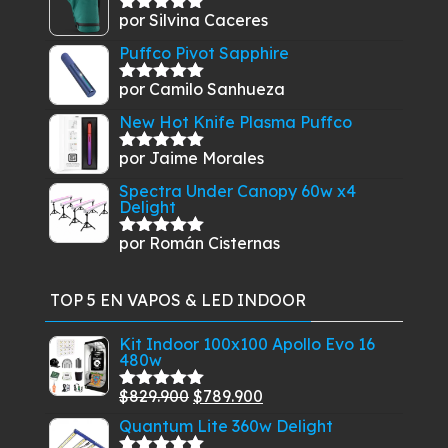
por Silvina Caceres
Valorado
con
5
de 5
Puffco Pivot Sapphire
por Camilo Sanhueza
Valorado
con
5
de 5
New Hot Knife Plasma Puffco
por Jaime Morales
Valorado
con
5
de 5
Spectra Under Canopy 60w x4
Delight
por Román Cisternas
Valorado
con
5
de 5
TOP 5 EN VAPOS & LED INDOOR
Kit Indoor 100x100 Apollo Evo 16
480w
El
El
$
829.900
$
789.900
Valorado
con
5.00
de
precio
precio
Quantum Lite 360w Delight
5
original
actual