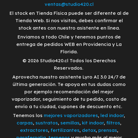
ventas@studio420.cl
El stock en Tienda Física puede ser diferente al de
Tienda Web. Si nos visitas, debes confirmar el
stock antes con nuestro asistente en línea.
Enviamos a todo Chile y tenemos puntos de
entrega de pedidos WEB en Providencia y La
Florida.
© 2026 Studio420.cl Todos los Derechos
Reservados.
Aprovecha nuestro asistente Lyro AI 3.0 24/7 de
última generación. Te apoya en tus dudas como
por ejemplo recomendación del mejor
vaporizador, seguimiento de tu pedido, costo de
envío a tu ciudad, cupones de descuento etc.
Tenemos los
mejores vaporizadores
,
led indoor
,
carpas
,
sustratos
,
semillas
,
kit indoor
,
filtros
,
extractores
,
fertilizantes
,
detox
,
prensas
,
parafernalia
,
terpenos
y mucho más al mejor