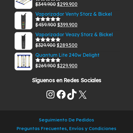
El
El
$
349.900
$
299.900
Valorado
era:
es:
con
5.00
de
precio
precio
Vaporizador Venty Storz & Bickel
$829.900.
$789.900.
5
original
actual
El
El
$
459.900
$
399.900
era:
es:
Valorado
con
5.00
de
precio
precio
$349.900.
$299.900.
Vaporizador Veazy Storz & Bickel
5
original
actual
El
El
$
329.900
$
289.500
era:
es:
Valorado
con
5.00
de
precio
precio
$459.900.
$399.900.
Quantum Lite 240w Delight
5
original
actual
El
El
$
269.900
$
229.900
era:
es:
Valorado
con
5.00
de
precio
precio
$329.900.
$289.500.
5
Síguenos en Redes Sociales
original
actual
era:
es:
Instagram
Facebook
TikTok
X
$269.900.
$229.900.
Seguimiento De Pedidos
Preguntas Frecuentes, Envíos y Condiciones