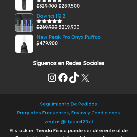
El
El
$
329.900
$
289.500
era:
es:
Valorado
con
5.00
de
precio
precio
$585.000.
$549.900.
Davinci IQ 2
5
original
actual
El
El
$
269.900
$
219.900
era:
es:
Valorado
con
5.00
de
precio
precio
$329.900.
$289.500.
New Peak Pro Onyx Puffco
5
original
actual
$
479.900
era:
es:
$269.900.
$219.900.
Síguenos en Redes Sociales
Instagram
Facebook
TikTok
X
Seguimiento De Pedidos
Preguntas Frecuentes, Envíos y Condiciones
ventas@studio420.cl
El stock en Tienda Física puede ser diferente al de