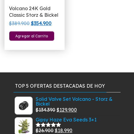
Volcano 24K Gold
Classic Storz & Bickel
El
El
$
389.900
$
354.900
precio
precio
Agregar al Carrito
original
actual
era:
es:
$389.900.
$354.900.
TOP 5 OFERTAS DESTACADAS DE HOY
Solid Valve Set Volcano - Storz &
Bickel
El
El
$
134.390
$
129.900
precio
precio
Gipsy Haze Eva Seeds 3+1
original
actual
El
El
$
26.900
$
18.990
era:
es:
Valorado