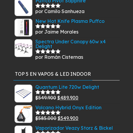
Puffco Pivot Sapphire
por Camilo Sanhueza
Valorado
con
5
de 5
New Hot Knife Plasma Puffco
por Jaime Morales
Valorado
con
5
de 5
Spectra Under Canopy 60w x4
Delight
por Román Cisternas
Valorado
con
5
de 5
TOP 5 EN VAPOS & LED INDOOR
Quantum Lite 720w Delight
El
El
$
549.900
$
489.900
Valorado
con
5.00
de
precio
precio
Volcano Hybrid Onyx Edition
5
original
actual
El
El
$
585.000
$
549.900
era:
es:
Valorado
con
5.00
de
precio
precio
$549.900.
$489.900.
Vaporizador Veazy Storz & Bickel
5
original
actual