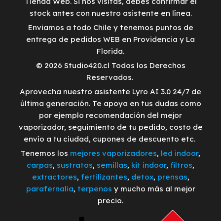
Tienda Web. Si nos visitas, debes confirmar el
stock antes con nuestro asistente en línea.
Enviamos a todo Chile y tenemos puntos de
entrega de pedidos WEB en Providencia y La
Florida.
© 2026 Studio420.cl Todos los Derechos
Reservados.
Aprovecha nuestro asistente Lyro AI 3.0 24/7 de
última generación. Te apoya en tus dudas como
por ejemplo recomendación del mejor
vaporizador, seguimiento de tu pedido, costo de
envío a tu ciudad, cupones de descuento etc.
Tenemos los
mejores vaporizadores
,
led indoor
,
carpas
,
sustratos
,
semillas
,
kit indoor
,
filtros
,
extractores
,
fertilizantes
,
detox
,
prensas
,
parafernalia
,
terpenos
y mucho más al mejor
precio.