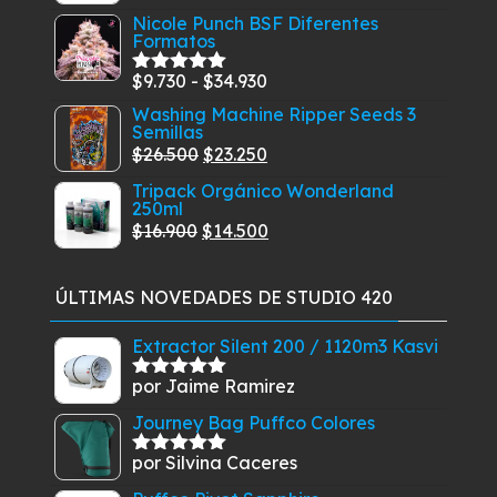
con
5.00
de
precio
precio
$134.390.
$129.900.
Nicole Punch BSF Diferentes
5
Formatos
original
actual
era:
es:
Rango
$
9.730
-
$
34.930
Valorado
$26.900.
$18.990.
con
5.00
de
de
Washing Machine Ripper Seeds 3
5
Semillas
precios:
El
El
$
26.500
$
23.250
desde
precio
precio
Tripack Orgánico Wonderland
$9.730
250ml
original
actual
hasta
El
El
$
16.900
$
14.500
era:
es:
$34.930
precio
precio
$26.500.
$23.250.
original
actual
ÚLTIMAS NOVEDADES DE STUDIO 420
era:
es:
$16.900.
$14.500.
Extractor Silent 200 / 1120m3 Kasvi
por Jaime Ramirez
Valorado
con
5
de 5
Journey Bag Puffco Colores
por Silvina Caceres
Valorado
con
5
de 5