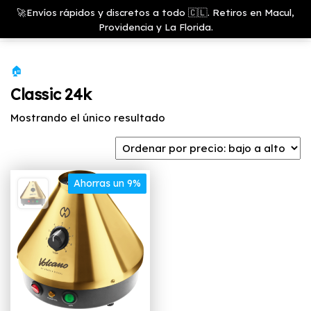
Saltar
Growshop
🚀Envíos rápidos y discretos a todo 🇨🇱. Retiros en Macul,
& LED
Menú
al
Providencia y La Florida.
Store
contenido
🏠
Classic 24k
Mostrando el único resultado
Ahorras un 9%