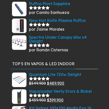
con
5
de 5
Puffco Pivot Sapphire
por Camilo Sanhueza
Valorado
con
5
de 5
New Hot Knife Plasma Puffco
por Jaime Morales
Valorado
con
5
de 5
Spectra Under Canopy 60w x4
Delight
por Román Cisternas
Valorado
con
5
de 5
TOP 5 EN VAPOS & LED INDOOR
Quantum Lite 720w Delight
El
El
$
549.900
$
489.900
Valorado
con
5.00
de
precio
precio
Vaporizador Venty Storz & Bickel
5
original
actual
El
El
$
459.900
$
399.900
era:
es:
Valorado
con
5.00
de
precio
precio
$549.900.
$489.900.
Kit Indoor 100x100 Apollo Evo 16
5