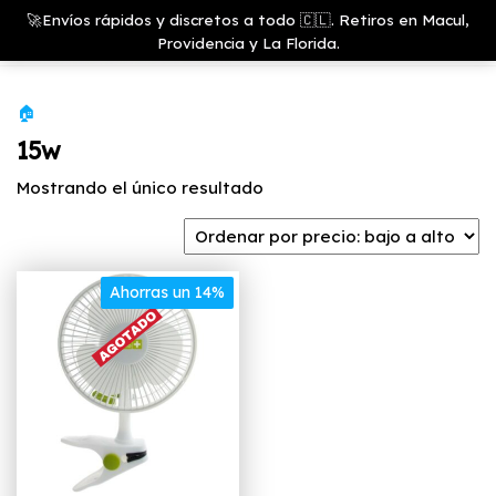
Saltar
Growshop
🚀Envíos rápidos y discretos a todo 🇨🇱. Retiros en Macul,
& LED
Menú
al
Providencia y La Florida.
Store
contenido
🏠
15w
Mostrando el único resultado
Ahorras un 14%