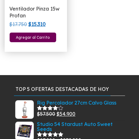
Ventilador Pinza 15w
Profan
El
El
$
17.750
$
15.310
precio
precio
Agregar al Carrito
original
actual
era:
es:
$17.750.
$15.310.
TOP 5 OFERTAS DESTACADAS DE HOY
Rig Percolador 27cm Calvo Glass
El
El
$
57.500
$
54.900
Valorado
con
4.00
precio
precio
Studio 54 Stardust Auto Sweet
de 5
Seeds
original
actual
era:
es: