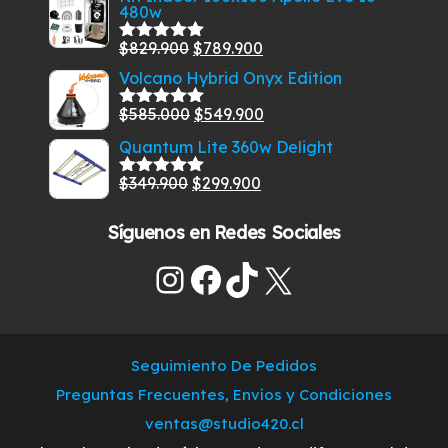
480w
original
actual
era:
es:
El
El
$
829.900
$
789.900
Valorado
$459.900.
$399.900.
con
5.00
de
precio
precio
Volcano Hybrid Onyx Edition
5
original
actual
El
El
$
585.000
$
549.900
Valorado
era:
es:
con
5.00
de
precio
precio
Quantum Lite 360w Delight
$829.900.
$789.900.
5
original
actual
El
El
$
349.900
$
299.900
era:
es:
Valorado
con
5.00
de
precio
precio
$585.000.
$549.900.
5
Síguenos en Redes Sociales
original
actual
era:
es:
Instagram
Facebook
TikTok
X
$349.900.
$299.900.
Seguimiento De Pedidos
Preguntas Frecuentes, Envíos y Condiciones
ventas@studio420.cl