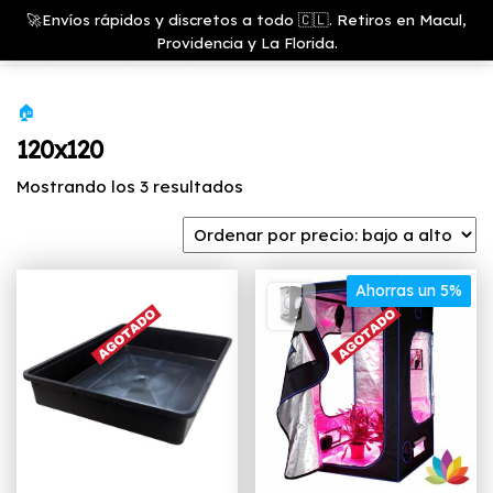
Saltar
Growshop
🚀Envíos rápidos y discretos a todo 🇨🇱. Retiros en Macul,
& LED
Menú
al
Providencia y La Florida.
Store
contenido
🏠
120x120
Ordenado
Mostrando los 3 resultados
por
precio:
bajo
a
Ahorras un 5%
alto