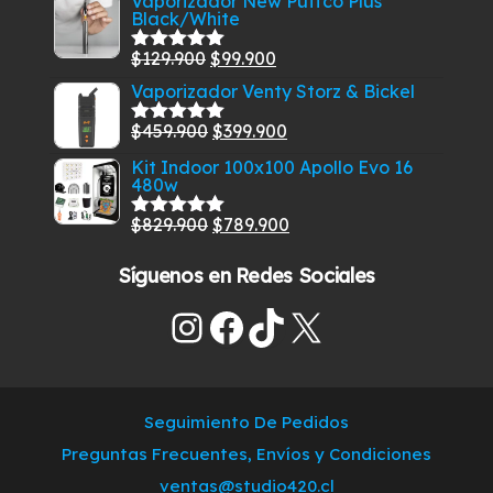
Vaporizador New Puffco Plus
5
Black/White
original
actual
era:
es:
El
El
$
129.900
$
99.900
Valorado
$585.000.
$549.900.
con
5.00
de
precio
precio
Vaporizador Venty Storz & Bickel
5
original
actual
El
El
$
459.900
$
399.900
Valorado
era:
es:
con
5.00
de
precio
precio
Kit Indoor 100x100 Apollo Evo 16
$129.900.
$99.900.
5
480w
original
actual
era:
es:
El
El
$
829.900
$
789.900
Valorado
$459.900.
$399.900.
con
5.00
de
precio
precio
5
Síguenos en Redes Sociales
original
actual
era:
es:
Instagram
Facebook
TikTok
X
$829.900.
$789.900.
Seguimiento De Pedidos
Preguntas Frecuentes, Envíos y Condiciones
ventas@studio420.cl