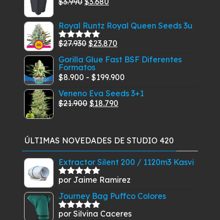
El
El
$
3.990
$
3.680
era:
es:
precio
precio
$12.958.
$12.255.
Royal Runtz Royal Queen Seeds 3u
original
actual
era:
es:
El
El
$
27.930
$
23.870
Valorado
$3.990.
$3.680.
con
5.00
de
precio
precio
Gorilla Glue Fast BSF Diferentes
5
Formatos
original
actual
Rango
$
8.900
-
$
199.900
era:
es:
de
$27.930.
$23.870.
Veneno Eva Seeds 3+1
precios:
El
El
$
21.900
$
18.790
desde
precio
precio
$8.900
original
actual
hasta
era:
es:
ÚLTIMAS NOVEDADES DE STUDIO 420
$199.900
$21.900.
$18.790.
Extractor Silent 200 / 1120m3 Kasvi
por Jaime Ramirez
Valorado
con
5
de 5
Journey Bag Puffco Colores
por Silvina Caceres
Valorado