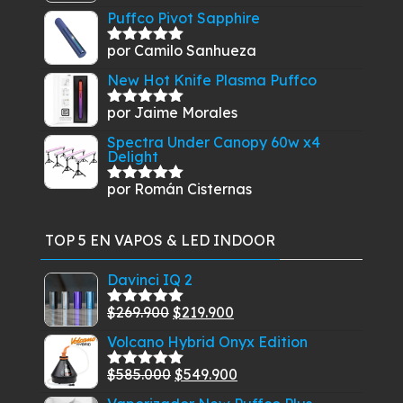
con
5
de 5
Puffco Pivot Sapphire
por Camilo Sanhueza
Valorado
con
5
de 5
New Hot Knife Plasma Puffco
por Jaime Morales
Valorado
con
5
de 5
Spectra Under Canopy 60w x4
Delight
por Román Cisternas
Valorado
con
5
de 5
TOP 5 EN VAPOS & LED INDOOR
Davinci IQ 2
El
El
$
269.900
$
219.900
Valorado
con
5.00
de
precio
precio
Volcano Hybrid Onyx Edition
5
original
actual
El
El
$
585.000
$
549.900
era:
es:
Valorado
con
5.00
de
precio
precio
$269.900.
$219.900.