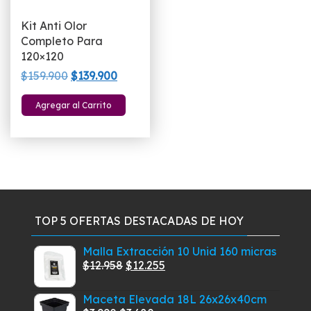
producto
Kit Anti Olor
Completo Para
120×120
El
El
$
159.900
$
139.900
precio
precio
Agregar al Carrito
original
actual
era:
es:
$159.900.
$139.900.
TOP 5 OFERTAS DESTACADAS DE HOY
Malla Extracción 10 Unid 160 micras
El
El
$
12.958
$
12.255
precio
precio
Maceta Elevada 18L 26x26x40cm
original
actual