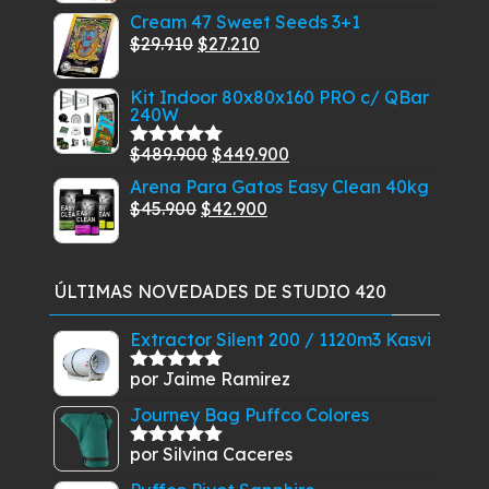
$30.610.
$27.910.
Cream 47 Sweet Seeds 3+1
original
actual
El
El
$
29.910
$
27.210
era:
es:
precio
precio
$94.900.
$89.900.
Kit Indoor 80x80x160 PRO c/ QBar
original
actual
240W
era:
es:
$29.910.
$27.210.
El
El
$
489.900
$
449.900
Valorado
con
5.00
de
precio
precio
Arena Para Gatos Easy Clean 40kg
5
El
original
El
actual
$
45.900
$
42.900
precio
era:
precio
es:
original
$489.900.
actual
$449.900.
era:
es:
ÚLTIMAS NOVEDADES DE STUDIO 420
$45.900.
$42.900.
Extractor Silent 200 / 1120m3 Kasvi
por Jaime Ramirez
Valorado
con
5
de 5
Journey Bag Puffco Colores
por Silvina Caceres
Valorado
con
5
de 5