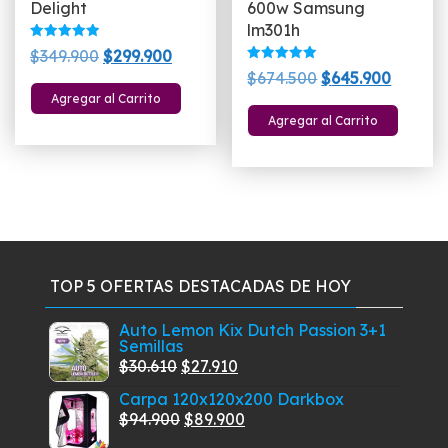
Delight
600w Samsung
lm301h
Valorado
El
El
$
349.900
$
299.900
con
Valorado
El
El
5.00
$
674.500
$
645.900
precio
precio
con
de 5
5.00
Agregar al Carrito
precio
precio
original
actual
de 5
Agregar al Carrito
original
actual
era:
es:
era:
es:
$349.900.
$299.900.
$674.500.
$645.90
TOP 5 OFERTAS DESTACADAS DE HOY
Auto Lemon Kix Dutch Passion 3+1
Semillas
El
El
$
30.610
$
27.910
precio
precio
Carpa 120x120x200 Darkbox
original
actual
El
El
$
94.900
$
89.900
era:
es:
precio
precio