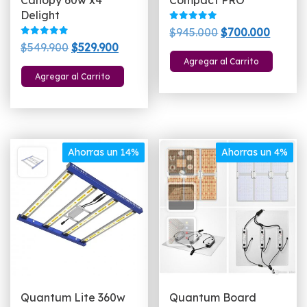
Delight
Valorado
El
El
$
945.000
$
700.000
con
Valorado
El
El
5.00
$
549.900
$
529.900
precio
precio
con
de 5
5.00
Agregar al Carrito
precio
precio
original
actual
de 5
Agregar al Carrito
original
actual
era:
es:
era:
es:
$945.000.
$700.0
$549.900.
$529.900.
Ahorras un 14%
Ahorras un 4%
Quantum Lite 360w
Quantum Board