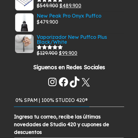
El
El
$
549.900
$
489.900
era:
es:
Valorado
con
5.00
de
precio
precio
$285.900.
$259.700.
New Peak Pro Onyx Puffco
5
original
actual
$
479.900
era:
es:
$549.900.
$489.900.
Vaporizador New Puffco Plus
Black/White
El
El
$
129.900
$
99.900
Valorado
con
5.00
de
precio
precio
5
Síguenos en Redes Sociales
original
actual
era:
es:
Instagram
Facebook
TikTok
X
$129.900.
$99.900.
0% SPAM | 100% STUDIO 420®
Ingresa tu correo, recibe las últimas
novedades de Studio 420 y cupones de
descuentos