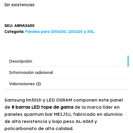
era:
es:
Sin existencias
$849.900.
$789.900.
SKU:
A8MAX650
Categoría:
Paneles para 100x100, 120x120 y XXL
Descripción
Información adicional
Valoraciones (2)
Samsung lm301h y LED OSRAM componen este panel
de
8 barras LED tope de gama
de la marca líder en
paneles quantum bar MEIJIU, fabricado en aluminio
de alta resistencia y bajo peso AL-6063 y
policarbonato de alta calidad.