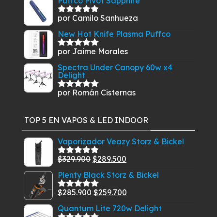
Puffco Pivot Sapphire
por Camilo Sanhueza
Valorado
con
5
de 5
New Hot Knife Plasma Puffco
por Jaime Morales
Valorado
con
5
de 5
Spectra Under Canopy 60w x4
Delight
por Román Cisternas
Valorado
con
5
de 5
TOP 5 EN VAPOS & LED INDOOR
Vaporizador Veazy Storz & Bickel
El
El
$
329.900
$
289.500
Valorado
con
5.00
de
precio
precio
Plenty Black Storz & Bickel
5
original
actual
El
El
$
285.900
$
259.700
era:
es:
Valorado
con
5.00
de
precio
precio
$329.900.
$289.500.
Quantum Lite 720w Delight
5
original
actual