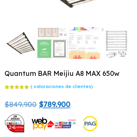
Quantum BAR Meijiu A8 MAX 650w
(
valoraciones de clientes)
Valorado
2
con
5.00
El
El
$
849.900
$
789.900
de 5 en
base a
valoracione
precio
precio
s de
clientes
original
actual