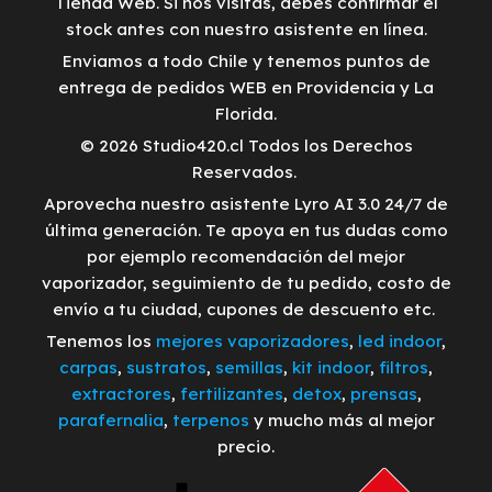
Tienda Web. Si nos visitas, debes confirmar el
stock antes con nuestro asistente en línea.
Enviamos a todo Chile y tenemos puntos de
entrega de pedidos WEB en Providencia y La
Florida.
© 2026 Studio420.cl Todos los Derechos
Reservados.
Aprovecha nuestro asistente Lyro AI 3.0 24/7 de
última generación. Te apoya en tus dudas como
por ejemplo recomendación del mejor
vaporizador, seguimiento de tu pedido, costo de
envío a tu ciudad, cupones de descuento etc.
Tenemos los
mejores vaporizadores
,
led indoor
,
carpas
,
sustratos
,
semillas
,
kit indoor
,
filtros
,
extractores
,
fertilizantes
,
detox
,
prensas
,
parafernalia
,
terpenos
y mucho más al mejor
precio.