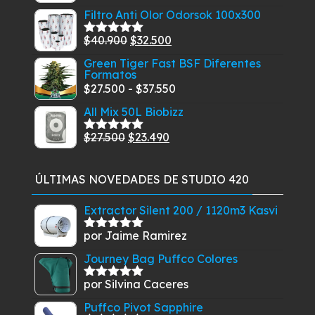
precio
precio
$23.900.
$19.900.
Filtro Anti Olor Odorsok 100x300
original
actual
El
El
$
40.900
$
32.500
era:
es:
Valorado
con
5.00
de
precio
precio
$21.900.
$19.900.
Green Tiger Fast BSF Diferentes
5
Formatos
original
actual
Rango
$
27.500
-
$
37.550
era:
es:
de
$40.900.
$32.500.
All Mix 50L Biobizz
precios:
El
El
$
27.500
$
23.490
desde
Valorado
con
5.00
de
precio
precio
$27.500
5
original
actual
hasta
ÚLTIMAS NOVEDADES DE STUDIO 420
era:
es:
$37.550
$27.500.
$23.490.
Extractor Silent 200 / 1120m3 Kasvi
por Jaime Ramirez
Valorado
con
5
de 5
Journey Bag Puffco Colores
por Silvina Caceres
Valorado
con
5
de 5
Puffco Pivot Sapphire