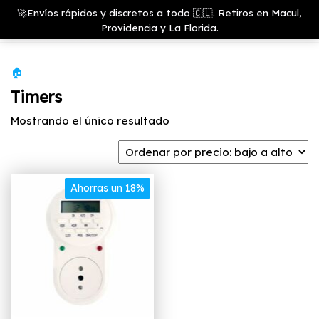
Saltar
Growshop
🚀Envíos rápidos y discretos a todo 🇨🇱. Retiros en Macul,
& LED
Menú
al
Providencia y La Florida.
Store
contenido
🏠
Timers
Mostrando el único resultado
Ahorras un 18%