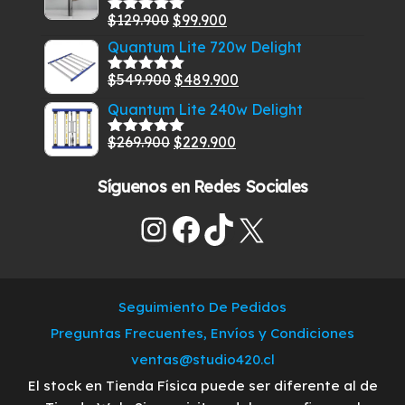
era:
es:
El
El
$
129.900
$
99.900
Valorado
$459.900.
$399.900.
con
5.00
de
precio
precio
Quantum Lite 720w Delight
5
original
actual
El
El
$
549.900
$
489.900
Valorado
era:
es:
con
5.00
de
precio
precio
Quantum Lite 240w Delight
$129.900.
$99.900.
5
original
actual
El
El
$
269.900
$
229.900
era:
es:
Valorado
con
5.00
de
precio
precio
$549.900.
$489.900.
5
Síguenos en Redes Sociales
original
actual
era:
es:
Instagram
Facebook
TikTok
X
$269.900.
$229.900.
Seguimiento De Pedidos
Preguntas Frecuentes, Envíos y Condiciones
ventas@studio420.cl
El stock en Tienda Física puede ser diferente al de