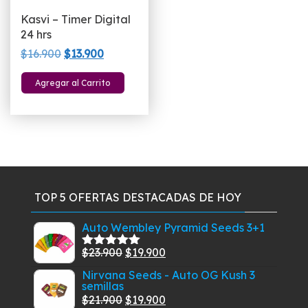
Kasvi – Timer Digital
24 hrs
El
El
$
16.900
$
13.900
precio
precio
Agregar al Carrito
original
actual
era:
es:
$16.900.
$13.900.
TOP 5 OFERTAS DESTACADAS DE HOY
Auto Wembley Pyramid Seeds 3+1
El
El
$
23.900
$
19.900
Valorado
con
5.00
de
precio
precio
Nirvana Seeds - Auto OG Kush 3
5
semillas
original
actual
El
El
$
21.900
$
19.900
era:
es: