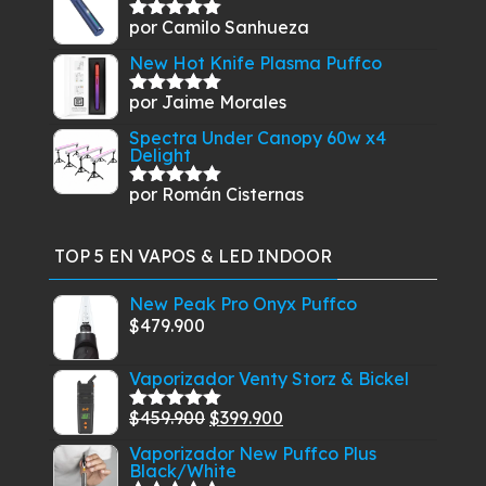
por Camilo Sanhueza
Valorado
con
5
de 5
New Hot Knife Plasma Puffco
por Jaime Morales
Valorado
con
5
de 5
Spectra Under Canopy 60w x4
Delight
por Román Cisternas
Valorado
con
5
de 5
TOP 5 EN VAPOS & LED INDOOR
New Peak Pro Onyx Puffco
$
479.900
Vaporizador Venty Storz & Bickel
El
El
$
459.900
$
399.900
Valorado
con
5.00
de
precio
precio
Vaporizador New Puffco Plus
5
Black/White
original
actual