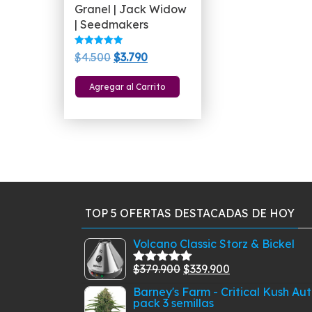
Granel | Jack Widow
| Seedmakers
Valorado
El
El
$
4.500
$
3.790
con
5.00
precio
precio
de 5
Agregar al Carrito
original
actual
era:
es:
$4.500.
$3.790.
TOP 5 OFERTAS DESTACADAS DE HOY
Volcano Classic Storz & Bickel
El
El
$
379.900
$
339.900
Valorado
con
5.00
de
precio
precio
Barney's Farm - Critical Kush Au
5
pack 3 semillas
original
actual