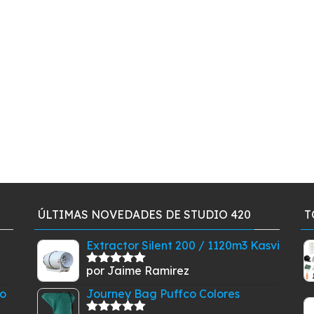
ÚLTIMAS NOVEDADES DE STUDIO 420
T
Extractor Silent 200 / 1120m3 Kasvi
por Jaime Ramirez
Valorado
con
5
de 5
to
Journey Bag Puffco Colores