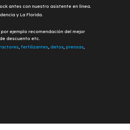
tock antes con nuestro asistente en línea.
encia y La Florida.
o por ejemplo recomendación del mejor
 de descuento etc.
ractores
,
fertilizantes
,
detox
,
prensas
,