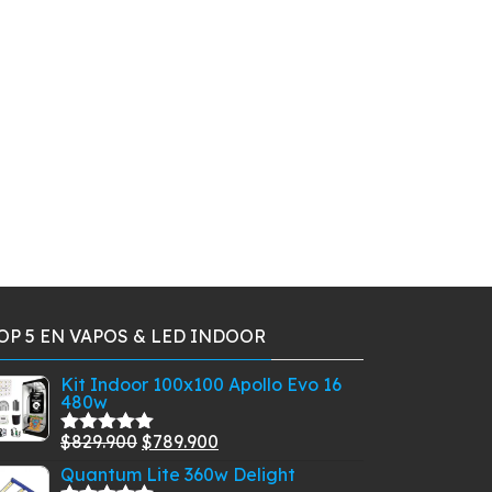
OP 5 EN VAPOS & LED INDOOR
Kit Indoor 100x100 Apollo Evo 16
480w
El
El
$
829.900
$
789.900
Valorado
con
5.00
de
precio
precio
Quantum Lite 360w Delight
5