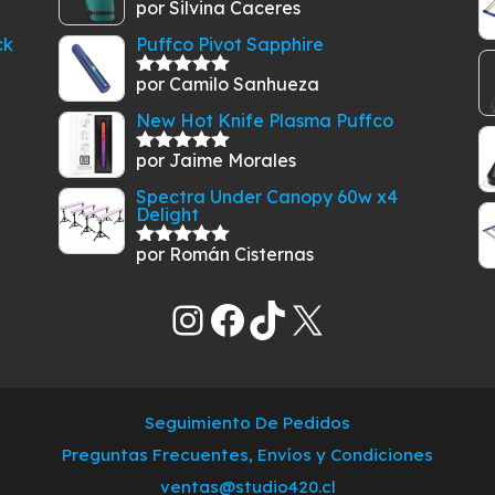
por Silvina Caceres
Valorado
con
5
de 5
ck
Puffco Pivot Sapphire
por Camilo Sanhueza
Valorado
con
5
de 5
New Hot Knife Plasma Puffco
por Jaime Morales
Valorado
con
5
de 5
Spectra Under Canopy 60w x4
Delight
por Román Cisternas
Valorado
con
5
de 5
Instagram
Facebook
TikTok
X
Seguimiento De Pedidos
Preguntas Frecuentes, Envíos y Condiciones
ventas@studio420.cl