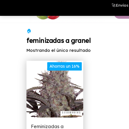
Saltar
Growshop
🚀Envíos 
& LED
al
Store
contenido
🏠
feminizadas a granel
Mostrando el único resultado
Ahorras un 16%
Feminizadas a