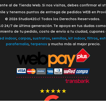
ente al de Tienda Web. Si nos visitas, debes confirmar el s
ile y tenemos puntos de entrega de pedidos WEB en Provid
© 2026 Studio420.cl Todos los Derechos Reservados.
3.0 24/7 de última generación. Te apoya en tus dudas com
imiento de tu pedido, costo de envío a tu ciudad, cupones
led indoor
,
carpas
,
sustratos
,
semillas
,
kit indoor
,
filtros
,
ext
parafernalia
,
terpenos
y mucho más al mejor precio.