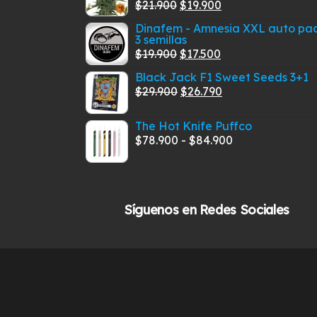
El
El
$
21.900
$
19.900
era:
es:
precio
precio
$379.900.
$339.900.
Dinafem - Amnesia XXL auto pa
3 semillas
original
actual
El
El
$
19.900
$
17.500
era:
es:
precio
precio
$21.900.
$19.900.
Black Jack F1 Sweet Seeds 3+1
original
actual
El
El
$
29.900
$
26.790
era:
es:
precio
precio
$19.900.
$17.500.
The Hot Knife Puffco
original
actual
Rango
$
78.900
-
$
84.900
era:
es:
de
$29.900.
$26.790.
precios:
desde
Síguenos en Redes Sociales
$78.900
hasta
$84.900